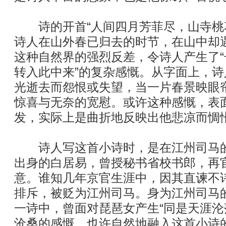
诗的开首“人间四月芳菲尽，山寺桃花
诗人在山外春已归去的时节，在山中却
这种自然界的强烈反差，令诗人产生了
转入此中来”的复杂感慨。从字面上，
光逝去而怨恨或失望，当一片春景映眼
惊喜与无奈的宽慰。或许这种感慨，表
发，实际上是曲折地反映出他悲凉而惆
诗人写这首小诗时，是在江州司马的
出身的白居易，曾授秘书省校书郎，再
意。谁知几年京官生涯中，因其直谏不
排斥，被贬为江州司马。身为江州司马
一诗中，曾面对琵琶女产生“同是天涯沦
沧桑的感慨，也许自然地融入这首小诗