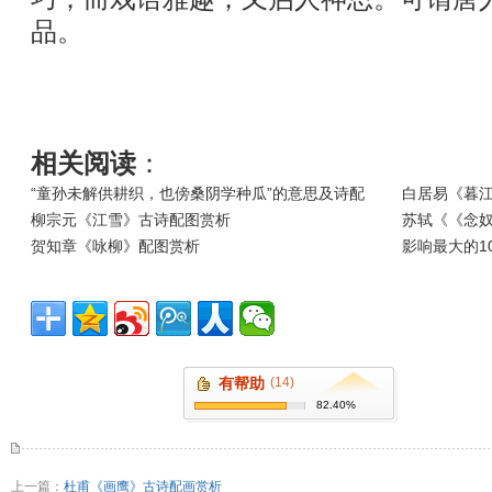
品。
相关阅读
：
“童孙未解供耕织，也傍桑阴学种瓜”的意思及诗配
白居易《暮
柳宗元《江雪》古诗配图赏析
苏轼《《念奴
贺知章《咏柳》配图赏析
影响最大的1
有帮助
(14)
82.40%
上一篇：
杜甫《画鹰》古诗配画赏析