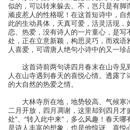
似的，可以转来躲去。不，岂只是有脚
顽皮惹人的性格呢！在这首短诗中，自
此的生动具体，天真可爱，活灵活现，
恋、热爱，没有诗人的一片童心，是写
处，正在立意新颖，构思灵巧，而戏语
人喜爱，可谓唐人绝句小诗中的又一珍
这首诗前两句讲四月春末在山寺见到
人在山寺遇到春天的喜悦心情。透露了
的大自然的热爱之情。
大林寺所在地，地势较高、气候寒冷
二月开放，四月凋谢，这里却到四月才
处”、“转入此中来”，多么风趣！春天
是诗人丰富的想象，也是他惊讶、喜悦