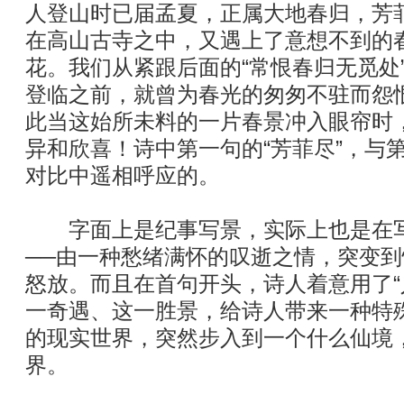
人登山时已届孟夏，正属大地春归，芳
在高山古寺之中，又遇上了意想不到的春
花。我们从紧跟后面的“常恨春归无觅处
登临之前，就曾为春光的匆匆不驻而怨
此当这始所未料的一片春景冲入眼帘时
异和欣喜！诗中第一句的“芳菲尽”，与第
对比中遥相呼应的。
字面上是纪事写景，实际上也是在写
──由一种愁绪满怀的叹逝之情，突变
怒放。而且在首句开头，诗人着意用了“
一奇遇、这一胜景，给诗人带来一种特
的现实世界，突然步入到一个什么仙境
界。