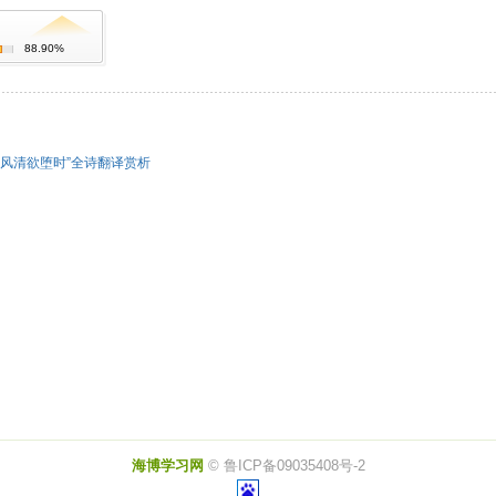
88.90%
风清欲堕时”全诗翻译赏析
海博学习网
© 鲁ICP备09035408号-2