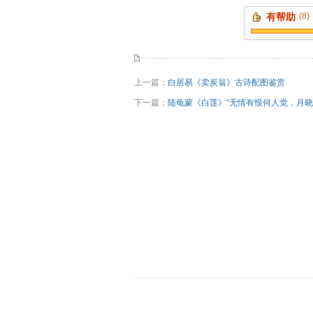
有帮助
(8)
上一篇：
白居易《卖炭翁》古诗配图鉴赏
下一篇：
陆龟蒙《白莲》“无情有恨何人觉，月晓