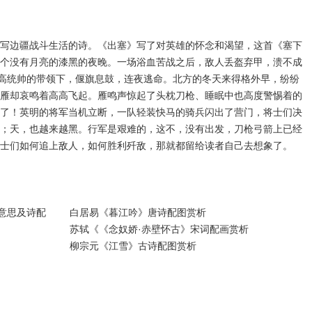
写边疆战斗生活的诗。《出塞》写了对英雄的怀念和渴望，这首《塞下
个没有月亮的漆黑的夜晚。一场浴血苦战之后，敌人丢盔弃甲，溃不成
最高统帅的带领下，偃旗息鼓，连夜逃命。北方的冬天来得格外早，纷纷
雁却哀鸣着高高飞起。雁鸣声惊起了头枕刀枪、睡眠中也高度警惕着的
了！英明的将军当机立断，一队轻装快马的骑兵闪出了营门，将士们决
；天，也越来越黑。行军是艰难的，这不，没有出发，刀枪弓箭上已经
将士们如何追上敌人，如何胜利歼敌，那就都留给读者自己去想象了。
意思及诗配
白居易《暮江吟》唐诗配图赏析
苏轼《《念奴娇·赤壁怀古》宋词配画赏析
柳宗元《江雪》古诗配图赏析