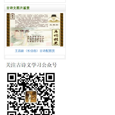
古诗文图片鉴赏
王昌龄《长信怨》古诗配图赏