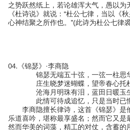
之势跃然纸上，若论雄浑大气，愚以为
《杜诗说》就说：“杜公七律，当以《
心神结聚之所作也。”(此诗为杜公七
04.《锦瑟》·李商隐
锦瑟无端五十弦，一弦一柱思华
庄生晓梦迷蝴蝶，望帝春心托杜
沧海月明珠有泪，蓝田日暖玉生
此情可待成追忆，只是当时已惘
李商隐擅长律诗，这首《锦瑟》是他
乐道喜吟，堪称最享盛名；然而它又是
然而华美的词藻，精工的对仗，含蓄的