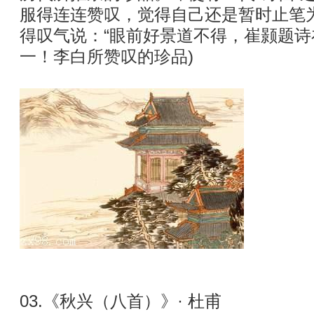
服得连连赞叹，觉得自己还是暂时止笔
得叹气说：“眼前好景道不得，崔颢题诗
一！李白所赞叹的珍品)
03.《秋兴（八首）》· 杜甫