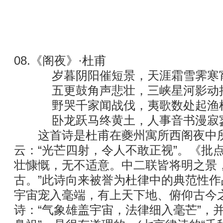
08.《阁夜》·杜甫
岁暮阴阳催短景，天涯霜雪霁寒
五更鼓角声悲壮，三峡星河影动
野哭千家闻战伐，夷歌数处起渔
卧龙跃马终黄土，人事音书漫寂
这首诗是杜甫在夔州寓所西阁夜中所
云：“光芒四射，令人不敢正视”。《批
壮慷慨，无不适意。中二联皆将明之景
古。”此诗向来被誉为杜律中的典范性
宇宙宠入毫端，有上天下地、俯仰古今
诗：“气象雄盖宇宙，法律细入毫芒”，