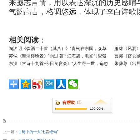
来摅志言情，用以表达深沉的历史感喟
气韵高古，格调悠远，体现了李白诗歌
相关阅读
：
陶渊明《饮酒二十首（其八）》“青松在东园，众草
萧雄《风洞》
苏轼《望湖楼晚景》“雨过潮平江海碧，电光时掣紫
曹邺《官仓
东汉《古诗十九首·今日良宴会》“人生寄一世，奄忽
朱彝尊《出居
有帮助
(3)
100.00%
上一篇：
古诗中的十大“七言绝句”