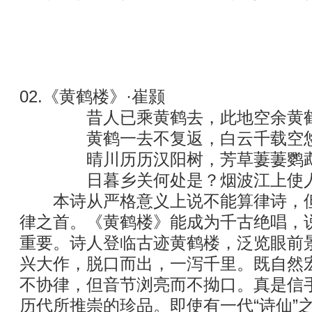
02.《黄鹤楼》·崔颢
昔人已乘黄鹤去，此地空余黄鹤
黄鹤一去不复返，白云千载空悠
晴川历历汉阳树，芳草萋萋鹦鹉
日暮乡关何处是？烟波江上使人
本诗从严格意义上说不能算律诗，但
律之首。《黄鹤楼》能成为千古绝唱，
重要。诗人登临古迹黄鹤楼，泛览眼前
兴大作，脱口而出，一泻千里。既自然
不协律，但音节浏亮而不拗口。真是信
历代所推崇的珍品。即使有一代“诗仙”