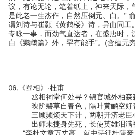
议，有论无论，笔着纸上，神来天际，
是此老一生杰作，自然压倒元、白。” 
谓刘诗与崔颢《黄鹤楼》诗，异曲同工
专咏一事，而劲气直达者，在盛唐时，
白《鹦鹉篇》外，罕有能手”。(含蕴无穷
06.《蜀相》·杜甫
丞相祠堂何处寻？锦官城外柏森
映阶碧草自春色，隔叶黄鹂空好
三顾频烦天下计，两朝开济老臣
出师未捷身先死，长使英雄泪满
“李杜文章万丈高，就中诗律杜陵豪。