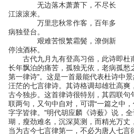
无边落木萧萧下，不尽长
江滚滚来。
万里悲秋常作客，百年多
病独登台。
艰难苦恨繁霜鬓，潦倒新
停浊酒杯。
古代九月九有登高习俗，此诗即杜甫
长年飘泊的痛苦，孤独无依，老病孤愁
第一律诗”。这是一首最能代表杜诗中
汪茫的七言律诗。其诗格调却雄壮高爽
古今独步。这首律诗很特别，其四联句
联两句，又句中自对，可谓“一篇之中
字字皆律。”明代胡应麟《诗薮》说，全
瑚，瘦劲难名，沉深莫测，而精光万丈
当为古今七言律第一，不必为唐人七言律