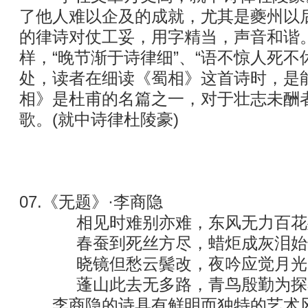
了他人难以企及的成就，尤其是夔州以
的律诗对仗工妥，用字精当，声音和谐
样，“晚节渐于诗律细”、“语不惊人死不
处，读者在细读《蜀相》这首诗时，是
相》是杜甫的名篇之一，对于壮志未酬
歌。(就中诗律杜陵豪)
07.《无题》·李商隐
相见时难别亦难，东风无力百花
春蚕到死丝方尽，蜡炬成灰泪始
晓镜但愁云鬓改，夜吟应觉月光
蓬山此去无多路，青鸟殷勤为探
李商隐的诗具有鲜明而独特的艺术风