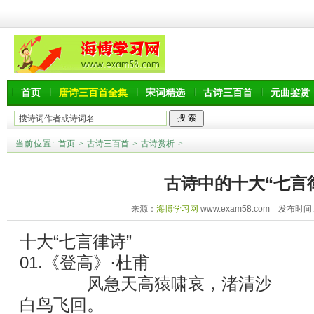
首页
唐诗三百首全集
宋词精选
古诗三百首
元曲鉴赏
当前位置:
首页
>
古诗三百首
>
古诗赏析
>
古诗中的十大“七言
来源：
海博学习网
www.exam58.com 发布时间:20
十大“七言律诗”
01.《登高》·杜甫
风急天高猿啸哀，渚清沙
白鸟飞回。