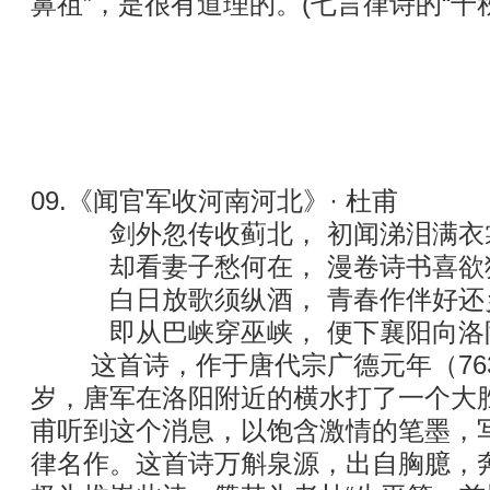
鼻祖”，是很有道理的。(七言律诗的“千秋
09.《闻官军收河南河北》· 杜甫
剑外忽传收蓟北， 初闻涕泪满衣
却看妻子愁何在， 漫卷诗书喜欲
白日放歌须纵酒， 青春作伴好还
即从巴峡穿巫峡， 便下襄阳向洛
这首诗，作于唐代宗广德元年（76
岁，唐军在洛阳附近的横水打了一个大
甫听到这个消息，以饱含激情的笔墨，
律名作。这首诗万斛泉源，出自胸臆，