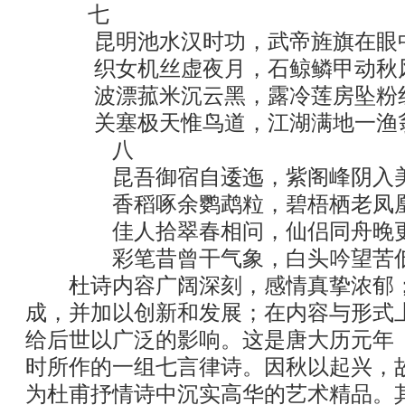
七
昆明池水汉时功，武帝旌旗在
织女机丝虚夜月，石鲸鳞甲动
波漂菰米沉云黑，露冷莲房坠
关塞极天惟鸟道，江湖满地一渔
八
昆吾御宿自逶迤，紫阁峰阴入美
香稻啄余鹦鹉粒，碧梧栖老凤凰
佳人拾翠春相问，仙侣同舟晚更
彩笔昔曾干气象，白头吟望苦低
杜诗内容广阔深刻，感情真挚浓郁；
成，并加以创新和发展；在内容与形式
给后世以广泛的影响。这是唐大历元年（
时所作的一组七言律诗。因秋以起兴，
为杜甫抒情诗中沉实高华的艺术精品。