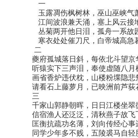
一
玉露凋伤枫树林，巫山巫峡气萧
江间波浪兼天涌，塞上风云接地
丛菊两开他日泪，孤舟一系故园
寒衣处处催刀尺，白帝城高急暮
二
夔府孤城落日斜，每依北斗望
听猿实下三声泪，奉使虚随八
画省香炉违伏枕，山楼粉堞隐
请看石上藤萝月，已映洲前芦荻
三
千家山郭静朝晖，日日江楼坐
信宿渔人还泛泛，清秋燕子故
匡衡抗疏功名薄，刘向传经心
同学少年多不贱，五陵裘马自轻