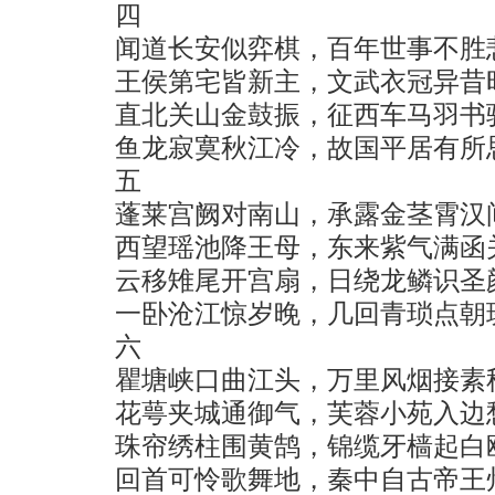
四
闻道长安似弈棋，百年世事不
王侯第宅皆新主，文武衣冠异
直北关山金鼓振，征西车马羽
鱼龙寂寞秋江冷，故国平居有所
五
蓬莱宫阙对南山，承露金茎霄
西望瑶池降王母，东来紫气满
云移雉尾开宫扇，日绕龙鳞识
一卧沧江惊岁晚，几回青琐点朝
六
瞿塘峡口曲江头，万里风烟接
花萼夹城通御气，芙蓉小苑入
珠帘绣柱围黄鹄，锦缆牙樯起
回首可怜歌舞地，秦中自古帝王