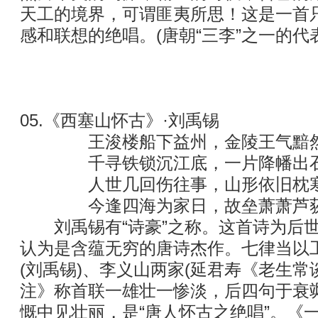
天工的境界，可谓匪夷所思！这是一首
感和联想的绝唱。(唐朝“三李”之一的代
05.《西塞山怀古》·刘禹锡
王浚楼船下益州，金陵王气黯然
千寻铁锁沉江底，一片降幡出石
人世几回伤往事，山形依旧枕寒
今逢四海为家日，故垒萧萧芦荻
刘禹锡有“诗豪”之称。这首诗为后世
认为是含蕴无穷的唐诗杰作。七律当以
(刘禹锡)、李义山两家(延君寿《老生常
注》称首联一雄壮一惨淡，后四句于衰
慨中见壮丽，是“唐人怀古之绝唱”。《