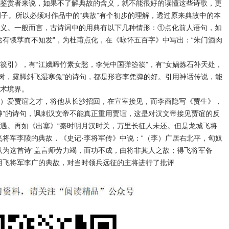
鉴赏者来说，如果不了解典故的含义，就不能很好的读懂这些诗歌，更
例子。所以必须对作品中的“典故”有个初步的理解，透过原来典故中的本
义。一般而言，古诗词中的用典有以下几种情形：①点化前人语句，如
途有饿莩而不知发”，为杜甫点化，在《咏怀五百字》中写出：“朱门酒肉
篌引》，有“江娥啼竹素女愁，李凭中国弹箜篌”，有“女娲炼石补天处，
佳树，露脚斜飞湿寒兔”的诗句，都是形容李凭弹的好。引用神话传说，能
术境界。
）爱贾谊之才，将他从长沙招回，在宣室接见，而李商隐写《贾生》，
神”的诗句，讽刺汉文帝不能真正重用贾谊，这是对汉文帝接见贾谊的反
遇。再如《出塞》“秦时明月汉时关，万里长征人未还。但是龙城飞将
飞将军李陵的典故，《史记·李将军传》中说：“（李）广居右北平，匈奴
认为这首诗“盖言师劳力竭，而功不成，由将非其人之故；得飞将军备
用飞将军李广的典故，对当时领兵远征的主将进行了批评