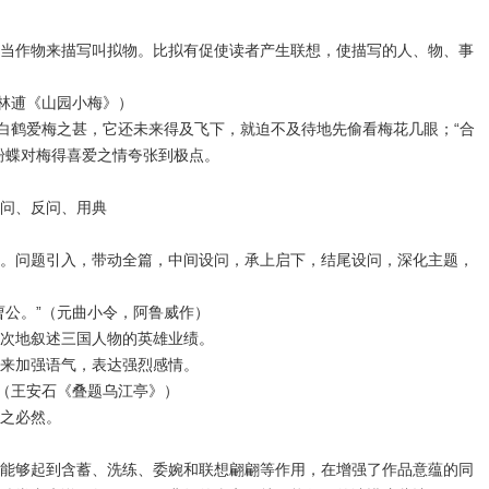
当作物来描写叫拟物。比拟有促使读者产生联想，使描写的人、物、事
（林逋《山园小梅》）
写白鹤爱梅之甚，它还未来得及飞下，就迫不及待地先偷看梅花几眼；“合
粉蝶对梅得喜爱之情夸张到极点。
问、反问、用典
。问题引入，带动全篇，中间设问，承上启下，结尾设问，深化主题，
曹公。”（元曲小令，阿鲁威作）
次地叙述三国人物的英雄业绩。
来加强语气，表达强烈感情。
”（王安石《叠题乌江亭》）
之必然。
能够起到含蓄、洗练、委婉和联想翩翩等作用，在增强了作品意蕴的同