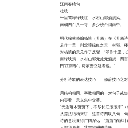
江南春绝句
杜牧
千里莺啼绿映红，水村山郭酒旗风。
南朝四百八十寺，多少楼台烟雨中。
明代翰林修编杨慎（升庵）在《升庵诗
若作十里，则莺啼绿红之景，村郭、楼
对杨慎的意见作了反驳：“即作十里，
而绿映焉，水村山郭无处无酒旗，四百
曰‘江南春’，诗家善立题者也。”
分析诗歌的表达技巧——修辞技巧之对
用结构相同、字数相同的一对句子或短
内容看，意义集中含蓄。
“无边落木萧萧下，不尽长江滚滚来”
从篇法结构来讲，这首诗四联八句，句
诗的意境显得广阔深远，“萧萧”的落
人韶华易逝，壮志难酬的苦痛。