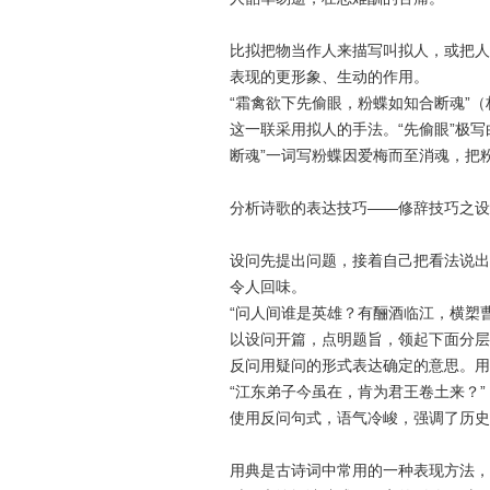
比拟把物当作人来描写叫拟人，或把人
表现的更形象、生动的作用。
“霜禽欲下先偷眼，粉蝶如知合断魂”
这一联采用拟人的手法。“先偷眼”极
断魂”一词写粉蝶因爱梅而至消魂，把
分析诗歌的表达技巧——修辞技巧之设
设问先提出问题，接着自己把看法说出
令人回味。
“问人间谁是英雄？有酾酒临江，横槊
以设问开篇，点明题旨，领起下面分层
反问用疑问的形式表达确定的意思。用
“江东弟子今虽在，肯为君王卷土来？
使用反问句式，语气冷峻，强调了历史
用典是古诗词中常用的一种表现方法，