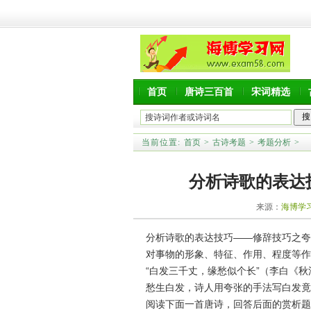
首页
唐诗三百首
宋词精选
当前位置:
首页
>
古诗考题
>
考题分析
>
分析诗歌的表达
来源：
海博学
分析诗歌的表达技巧——修辞技巧之夸
对事物的形象、特征、作用、程度等作
“白发三千丈，缘愁似个长”（李白《秋
愁生白发，诗人用夸张的手法写白发竟
阅读下面一首唐诗，回答后面的赏析题