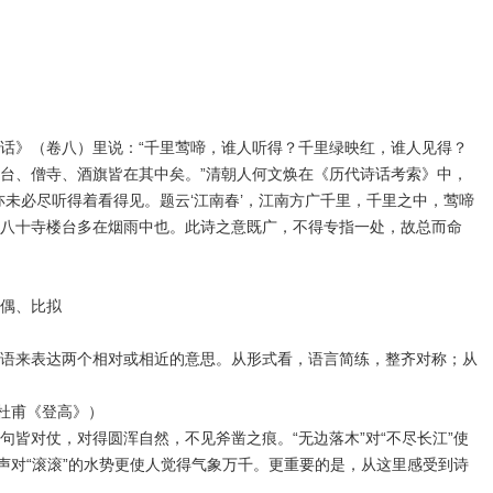
话》（卷八）里说：“千里莺啼，谁人听得？千里绿映红，谁人见得？
台、僧寺、酒旗皆在其中矣。”清朝人何文焕在《历代诗话考索》中，
亦未必尽听得着看得见。题云‘江南春’，江南方广千里，千里之中，莺啼
八十寺楼台多在烟雨中也。此诗之意既广，不得专指一处，故总而命
偶、比拟
语来表达两个相对或相近的意思。从形式看，语言简练，整齐对称；从
（杜甫《登高》）
句皆对仗，对得圆浑自然，不见斧凿之痕。“无边落木”对“不尽长江”使
叶声对“滚滚”的水势更使人觉得气象万千。更重要的是，从这里感受到诗