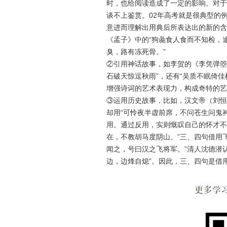
时，也给阅读造成了一定的影响。对于
谈不上鉴赏。02年高考就是很典型的
意进而理解出用典后所表达出的新的含
《孟子》中的“狗彘食人食而不知检，
臭，路有冻死骨。”
②引用神话故事，如李贺的《李凭弹箜
石破天惊逗秋雨”，还有“吴质不眠倚
增强诗词的艺术表现力，构成奇特的艺
③运用历史故事，比如，汉文帝（刘恒
却用“可怜夜半虚前席，不问苍生问鬼
用。通过反用，实则慨叹自己的怀才不
在，不教胡马度阴山。”三、四句借用
闻之，号曰汉之飞将军。”清人沈德潜
边，边烽自熄”。因此，三、四句是借