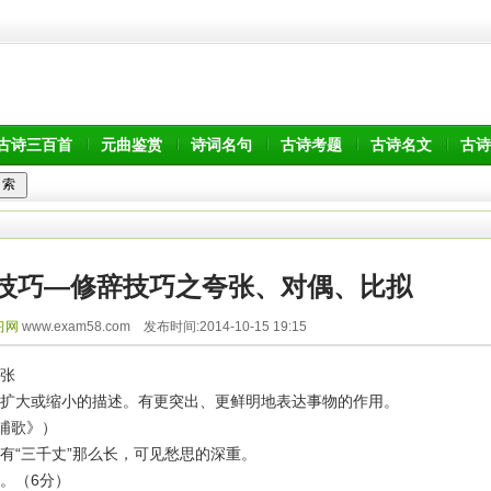
古诗三百首
元曲鉴赏
诗词名句
古诗考题
古诗名文
古诗
技巧—修辞技巧之夸张、对偶、比拟
习网
www.exam58.com 发布时间:2014-10-15 19:15
张
扩大或缩小的描述。有更突出、更鲜明地表达事物的作用。
浦歌》）
有“三千丈”那么长，可见愁思的深重。
。（6分）