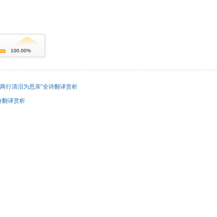
100.00%
两行清泪为思亲”全诗翻译赏析
诗翻译赏析