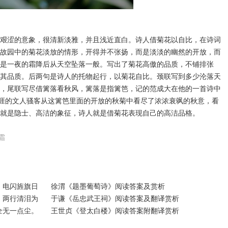
涩的意象，很清新淡雅，并且浅近直白。诗人借菊花以自比，在诗词
故园中的菊花淡放的情形，开得并不张扬，而是淡淡的幽然的开放，而
是一夜的霜降后从天空坠落一般。写出了菊花高傲的品质，不铺排张
其品质。后两句是诗人的托物起行，以菊花自比。颈联写到多少沦落天
，尾联写尽借篱落看秋风，篱落是指篱笆，记的范成大在他的一首诗中
天涯的文人骚客从这篱笆里面的开放的秋菊中看尽了浓浓衰飒的秋意，看
就是隐士、高洁的象征，诗人就是借菊花表现自己的高洁品格。
霜
，电闪旌旗日
徐渭《题墨葡萄诗》阅读答案及赏析
，两行清泪为
于谦《岳忠武王祠》阅读答案及翻译赏析
全无一点尘。
王世贞《登太白楼》阅读答案附翻译赏析