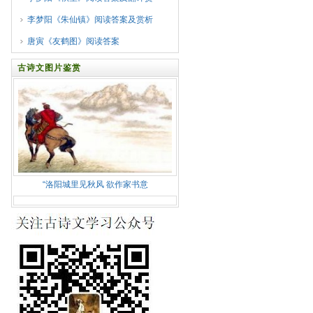
李梦阳《朱仙镇》阅读答案及赏析
唐寅《友鹤图》阅读答案
古诗文图片鉴赏
“洛阳城里见秋风 欲作家书意