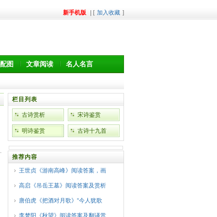
新手机版
| [
加入收藏
]
配图
文章阅读
名人名言
栏目列表
古诗赏析
宋诗鉴赏
明诗鉴赏
古诗十九首
推荐内容
王世贞《游南高峰》阅读答案，画
高启《吊岳王墓》阅读答案及赏析
唐伯虎《把酒对月歌》“今人犹歌
李梦阳《秋望》阅读答案及翻译赏