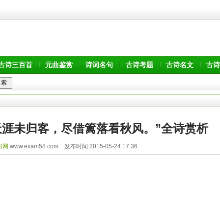
古诗三百首
元曲鉴赏
诗词名句
古诗考题
古诗名文
古诗
天涯未归客，尽借篱落看秋风。”全诗赏析
习网
www.exam58.com 发布时间:2015-05-24 17:36