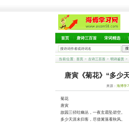
首页
唐诗三百首
宋词精选
当前位置:
首页
>
古诗三百首
>
明诗鉴赏
>
唐寅《菊花》“多少
来源：
海博学
菊花
唐寅
故园三径吐幽丛，一夜玄霜坠碧空。
多少天涯未归客，尽借篱落看秋风。