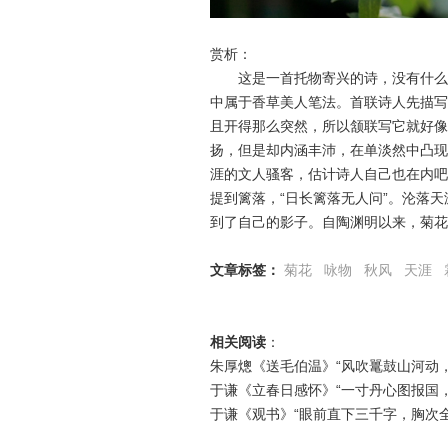
赏析：
这是一首托物寄兴的诗，没有什么艰
中属于香草美人笔法。首联诗人先描写
且开得那么突然，所以颔联写它就好像
扬，但是却内涵丰沛，在单淡然中凸现
涯的文人骚客，估计诗人自己也在内吧
提到篱落，“日长篱落无人问”。沦落
到了自己的影子。自陶渊明以来，菊花
文章标签：
菊花
咏物
秋风
天涯
相关阅读
：
朱厚熜《送毛伯温》“风吹鼍鼓山河动
于谦《立春日感怀》“一寸丹心图报国
于谦《观书》“眼前直下三千字，胸次