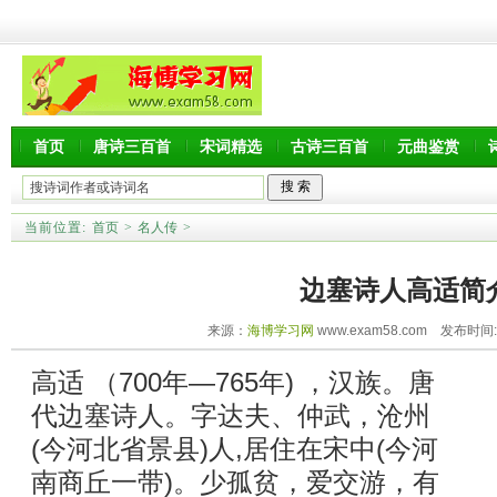
首页
唐诗三百首
宋词精选
古诗三百首
元曲鉴赏
当前位置:
首页
>
名人传
>
边塞诗人高适简
来源：
海博学习网
www.exam58.com 发布时间:20
高适 （700年—765年) ，汉族。唐
代边塞诗人。字达夫、仲武，沧州
(今河北省景县)人,居住在宋中(今河
南商丘一带)。少孤贫，爱交游，有