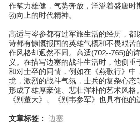
作笔力雄健，气势奔放，洋溢着盛唐时
勃向上的时代精神。
高适与岑参都有过军旅生活的经历，都
诗都有慷慨报国的英雄气概和不畏艰苦
作风格却迥然不同。高适(702--765
义。在描写边塞的战斗生活时，他侧重
和对士卒的同情，例如在《燕歌行》中
境，激烈的战斗气氛，士兵的复杂心态
形成了雄厚豪健、悲壮浑朴的艺术风格
《别董大》、《别韦参军》也具有他的
文章标签：
边塞