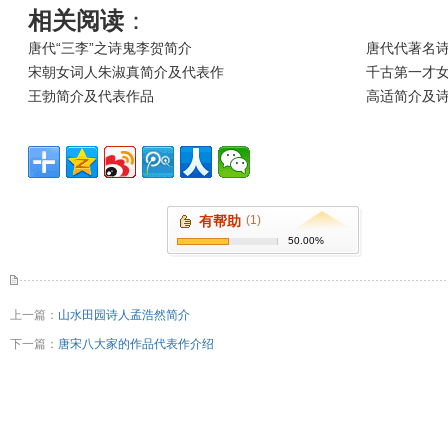
相关阅读
：
唐代“三李”之诗鬼李贺简介
唐代代著名
宋朝女词人朱淑真简介及代表作
千古第一才
王勃简介及代表作品
高适简介及
有帮助
(1)
50.00%
上一篇：
山水田园诗人孟浩然简介
下一篇：
唐宋八大家的作品代表作介绍