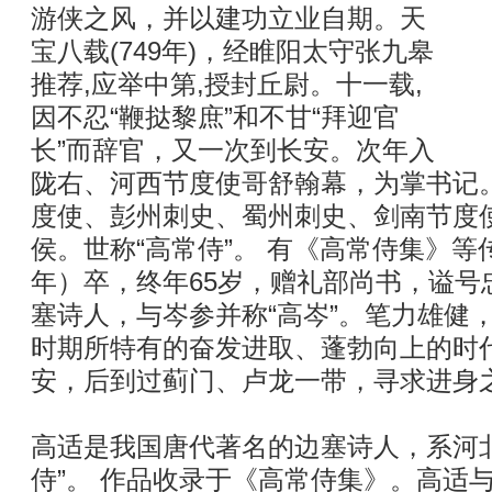
游侠之风，并以建功立业自期。天
宝八载(749年)，经睢阳太守张九皋
推荐,应举中第,授封丘尉。十一载,
因不忍“鞭挞黎庶”和不甘“拜迎官
长”而辞官，又一次到长安。次年入
陇右、河西节度使哥舒翰幕，为掌书记
度使、彭州刺史、蜀州刺史、剑南节度
侯。世称“高常侍”。 有《高常侍集》等
年）卒，终年65岁，赠礼部尚书，谥号
塞诗人，与岑参并称“高岑”。笔力雄健
时期所特有的奋发进取、蓬勃向上的时
安，后到过蓟门、卢龙一带，寻求进身
高适是我国唐代著名的边塞诗人，系河
侍”。 作品收录于《高常侍集》。高适与