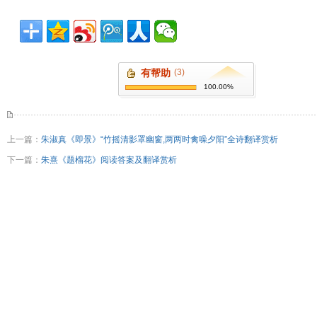
有帮助
(3)
100.00%
上一篇：
朱淑真《即景》“竹摇清影罩幽窗,两两时禽噪夕阳”全诗翻译赏析
下一篇：
朱熹《题榴花》阅读答案及翻译赏析