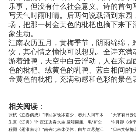
乐事，但没有什么社会意义。诗的首句
写天气时雨时晴。后两句说载酒到东园
场，把那一树金黄色的枇杷也摘下来下
象生动。
江南农历五月，黄梅季节，阴雨绵绵，
饮，其心情之愉快可以想见。全诗充满
游着雏鸭，天空中白云浮动，人在东园
色的枇杷。绒黄色的乳鸭、蓝白相间的
金黄色的枇杷，充满动感和色彩的景色
相关阅读
：
张栻《立春偶成》“律回岁晚冰霜少，春到人间草木
“天寒有日云
朱熹《泛舟》“昨夜江边春水生 艨艟巨舰一毛轻”全
许月卿《挽李
程颢《题淮南寺》“南去北来休便休，白苹吹尽楚江
“归来笑拈梅