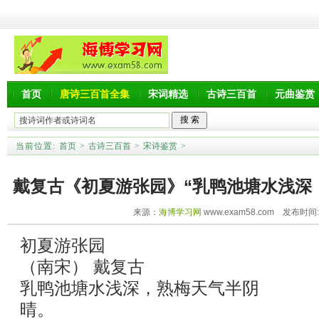
首页
唐诗三百首全集
宋词精选
古诗三百首
元曲鉴赏
当前位置:
首页
>
古诗三百首
>
宋诗鉴赏
>
戴复古《初夏游张园》“乳鸭池塘水浅深
来源：
海博学习网
www.exam58.com 发布时间:20
析
初夏游张园
（南宋） 戴复古
乳鸭池塘水浅深，熟梅天气半阴
晴。