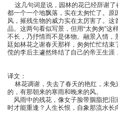
这几句词是说，园林的花已经辞谢了
都一个一个地飘落，实在太匆忙了。原
风，摧残生物的威力实在太厉害了。这
品。这两句看似写景，但用“太匆匆”这
不长，乃抒情而不是体物。融景入情，
廷如林花之谢春天那样，匆匆忙忙结束
傥的李后主遽然终结了自己的帝王生涯
译文：
林花调谢，失去了春天的艳红，未免
的，有那朝来的寒雨和晚来的风。
风雨中的残花，像女子脸带胭脂把泪
时才能重逢？人生长恨，自象那流水长