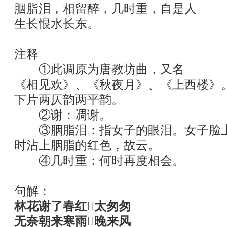
胭脂泪，相留醉，几时重，自是人
生长恨水长东。
注释
①此调原为唐教坊曲，又名
《相见欢》、《秋夜月》、《上西楼》
下片两仄韵两平韵。
②谢：凋谢。
③胭脂泪：指女子的眼泪。女子脸上
时沾上胭脂的红色，故云。
④几时重：何时再度相会。
句解：
林花谢了春红太匆匆
无奈朝来寒雨晚来风