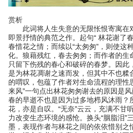
赏析
此词将人生失意的无限怅恨寄寓在对
即景抒情的典范之作。起句“ 林花谢了春
春惜花之情；而续以“太匆匆”，则使这
化。狼藉残红，春去匆匆；而作者的生
只留下伤残的春心和破碎的春梦。因此，
是为林花凋谢之速而发，但其中不也糅
的喟叹，包蕴了作者对生命流程的理性
来风”一句点出林花匆匆谢去的原因是
春的早逝不也是因为过多地栉风沐雨？
花，亦是自叹。“无奈”云云，充满不甘
力改变生态环境的感怆。换头“胭脂泪”
墨，表现作者与林花之间的依依惜别之