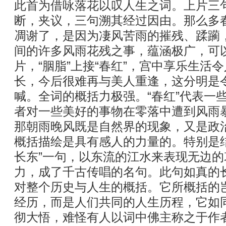
此首为借咏落花以叹人生之词。上片三
断，夹议，三句溯其经过因由。那么多
凋谢了，是因为凄风苦雨的摧残、蹂躏
间的许多风雨花残之事，蕴涵极广，可
片，“胭脂”上接“春红”，宫中享乐生活
长，今后很难再与美人重逢，这分明是
喊。全词的概括力极强。“春红”代表一
者对一些美好的事物在零落中遭到风雨
那朝雨晚风既是自然界的现象，又是政
概括描绘是具有感人的力量的。特别是
长东”一句，以东流的江水来表现无边
力，成了千古传唱的名句。此句如真的
对整个历史与人生的概括。它所概括的
经历，而是人们共同的人生历程，它如同
彻大悟，难怪有人以词中佛主称之于作