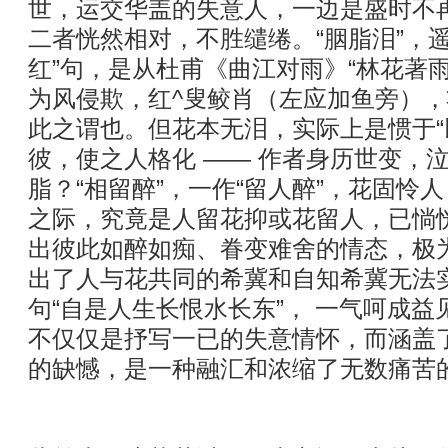
世，运交华盖的失意人，一边是盛时不
二者恍然相对，不胜缱绻。“胭脂泪”，
红”句，是从杜甫《曲江对雨》“林花著
为风侵欺，红^叟鲛肖（左应加鱼旁），
此之谓也。但花本无泪，实际上是惯于“
彼，使之人格化 —— 作者身历世变，
脂？“相留醉”，一作“留人醉”，花固怜
之际，究竟是人留花抑或花留人，已惝恍
出彼此如醉如痴、眷变难舍的情态，极为
出了人与花共同的希冀和自知希冀无法
句“自是人生长恨水长东”， 一气呵成益
不仅仅是抒写一已的失意情怀，而涵盖
的缺憾，是一种融汇和浓缩了无数痛苦