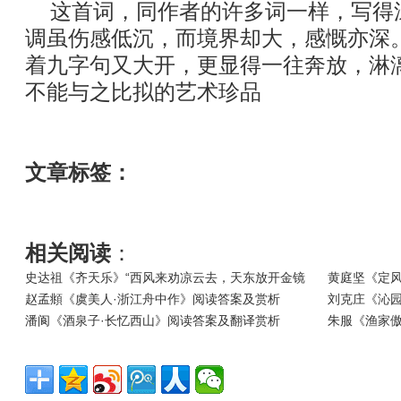
这首词，同作者的许多词一样，写得
调虽伤感低沉，而境界却大，感慨亦深
着九字句又大开，更显得一往奔放，淋
不能与之比拟的艺术珍品
文章标签：
相关阅读
：
史达祖《齐天乐》“西风来劝凉云去，天东放开金镜
黄庭坚《定风
赵孟頫《虞美人·浙江舟中作》阅读答案及赏析
刘克庄《沁园
潘阆《酒泉子·长忆西山》阅读答案及翻译赏析
朱服《渔家傲