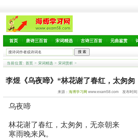
首页
唐诗三百首
宋词精选
古诗三百首
元曲鉴赏
当前位置:
首页
>
宋词精选
>
宋词赏析
>
李煜《乌夜啼》“林花谢了春红，太匆匆
来源：
海博学习网
www.exam58.com 发布时间:20
译赏析
乌夜啼
林花谢了春红，太匆匆，无奈朝来
寒雨晚来风。