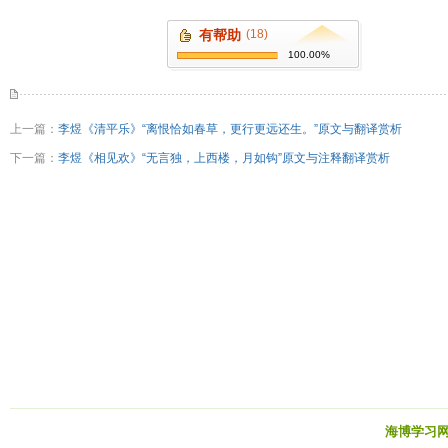
有帮助
(18)
100.00%
上一篇：
李煜《清平乐》“离恨恰如春草，更行更远还生。”原文与翻译赏析
下一篇：
李煜《相见欢》“无言独，上西楼，月如钩”原文与注释翻译赏析
海博学习