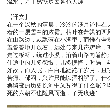
流水，万千感慨尽因暮色天涯。
【译文】
在一个深秋的清晨，冷冷的淡月还挂在
着的一层雪白的浓霜。枯叶在萧飒的西
在山路边，或飘落在小溪里，而惟有金
羞答答地开放着，远处传来几声鸡啼，
走过板桥，绕过小溪，沿着山路向僻静
仕途中的几多怨恨，几多懊悔，时隔十
如故，而人呢，白白地蹉跎了岁月，且“身
苦痛、郁闷，兴许只能以酒相解了。什
桑瞬变的历史长河中又算得了什么呢？
死的六朝不也随风而逝，了无痕迹”