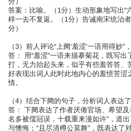
分）
答案：比喻。（1分）生动形象地写出“六
样一去不复返。（1分）告诫南宋统治者
分）
（3）前人评论“上阕‘羞涩’一语用得妙
答： 用“羞涩”一语来描摹菊花，既写
打，无力抬起头来，似乎有些羞答答、
好表现出词人此时此地内心的羞愤苦涩
情。
（4）结合下阕的句子，分析词人表达
答： 下阕表达了作者厌倦官场、希望及
名多被儒冠误，十载重来漫如许”，道
与懊悔；“且尽清樽公莫舞”，既表达了