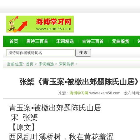
首页
唐诗三百首
宋词精选
古诗三百首
元曲鉴赏
当前位置:
首页
>
宋词精选
>
宋词赏析
>
张榘《青玉案•被檄出郊题陈氏山居
来源：
海博学习网
www.exam58.com 发布时间:20
青玉案•被檄出郊题陈氏山居
宋 张榘
【原文】
西风乱叶溪桥树，秋在黄花羞涩