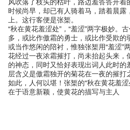
风吹落了枝头的枯叶，路边羞答答开着
时候尚早，却已有人骑着马，踏着晨露
上。这行客便是张榘。
“秋在黄花羞涩处”，“羞涩”两字极妙。
多，或比作傲霜的勇士，或比作受欺的
或当作悠闲的陪衬，惟独张榘用“羞涩”
花经过一夜浓霜摧打，尚未抬起头来，
的神态，同时又恰好表现出词人此时的
层含义是傲霜独开的菊花在一夜的摧打之
如此，人何以堪！张榘的“秋在黄花羞涩
在于语意新颖，使黄花的描写与主人