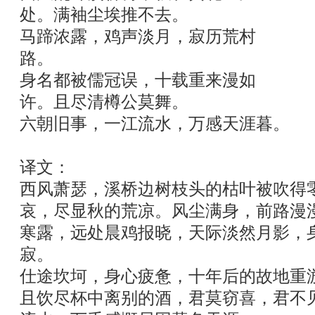
处。满袖尘埃推不去。
马蹄浓露，鸡声淡月，寂历荒村
路。
身名都被儒冠误，十载重来漫如
许。且尽清樽公莫舞。
六朝旧事，一江流水，万感天涯暮。
译文：
西风萧瑟，溪桥边树枝头的枯叶被吹得
哀，尽显秋的荒凉。风尘满身，前路漫
寒露，远处晨鸡报晓，天际淡然月影，
寂。
仕途坎坷，身心疲惫，十年后的故地重
且饮尽杯中离别的酒，君莫窃喜，君不