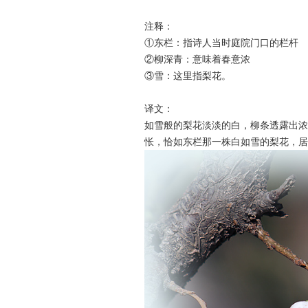
注释：
①东栏：指诗人当时庭院门口的栏杆
②柳深青：意味着春意浓
③雪：这里指梨花。
译文：
如雪般的梨花淡淡的白，柳条透露出浓
怅，恰如东栏那一株白如雪的梨花，居