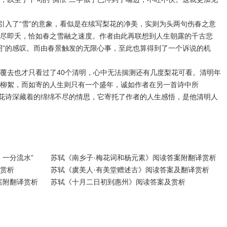
入了“雪”的意象，看似是在续写梨花的净美，实则为头两句伤春之意
尽即夭，恰如春之雪融之速度。作者由此再联想到人生朝露的千古悲
明”的感叹。而由春景触发的无限心事，至此也算得到了一个诉说的机
去也才只看过了40个清明，心中无法揣测还有几度梨花可看。清明年
柳絮，而如寄的人生则只有一个盛年，诚如作者在另一首诗中所
梨花诗深藏着的绵绵不尽的情思，它寄托了作者的人生感悟，是他清明人
一分流水”
苏轼《南乡子·梅花词和杨元素》阅读答案附翻译赏析
赏析
苏轼《虞美人·有美堂赠述古》阅读答案及翻译赏析
案附翻译赏析
苏轼《十月二日初到惠州》阅读答案及赏析