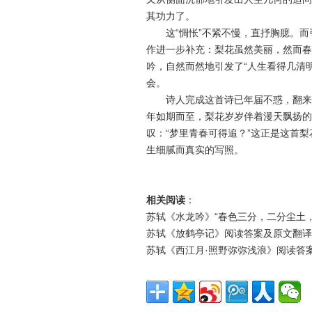
其功力了。
这“惆怅”不紧不慢，直抒胸臆。而引
作进一步补充：梨花虽然美丽，然而春
吟，自然而然地引发了“人生看得几清
会。
诗人完成这首诗已年届不惑，翻来覆
年如期而至，梨花岁岁伴着漫天飘扬的
叹：“梦里青春可得追？”这正是这首
生细腻而真实的写照。
相关阅读
：
苏轼《水龙吟》“春色三分，二分尘土，
苏轼《放鹤亭记》阅读答案及原文翻译
苏轼《西江月·照野弥弥浅浪》阅读答