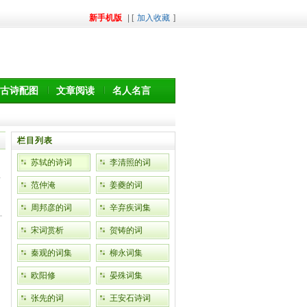
新手机版
| [
加入收藏
]
古诗配图
文章阅读
名人名言
栏目列表
苏轼的诗词
李清照的词
范仲淹
姜夔的词
周邦彦的词
辛弃疾词集
宋词赏析
贺铸的词
秦观的词集
柳永词集
欧阳修
晏殊词集
张先的词
王安石诗词