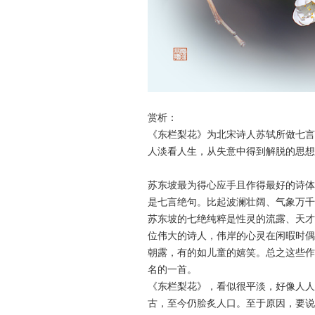
赏析：
《东栏梨花》为北宋诗人苏轼所做七言
人淡看人生，从失意中得到解脱的思想
苏东坡最为得心应手且作得最好的诗体
是七言绝句。比起波澜壮阔、气象万千
苏东坡的七绝纯粹是性灵的流露、天才
位伟大的诗人，伟岸的心灵在闲暇时偶
朝露，有的如儿童的嬉笑。总之这些作
名的一首。
《东栏梨花》，看似很平淡，好像人人
古，至今仍脍炙人口。至于原因，要说