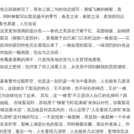
色立刻就鲜活了，再加上第二句的动态描写：满城飞舞的柳絮，真
”，同时柳絮写出梨花盛开的季节，春意之浓，春愁之深，更加烘托出
到春光易逝，人生短促
这里更加强调的是白色——春色之美原在万紫千红，花团锦簇，如锦绣
梨花（柳絮只是陪衬），更着眼于自己家门口东栏边的一株梨花——它
此诗的获烈特色完全显现出来了，一株如雪的梨花，一味强烈的白色这
对如此一幅画面，也会为之动容：
有颓废衰飒的调子，只是纯美地欣赏与人生哲理地透视。
短促之愁情；也抒发了诗人淡看人生，从失意中得到解脱的思想感情，
。
暮春繁华过眼即空，但是这一刻仍是一年当中最美的，人生能有几度清
二白，这就抓住了梨花的特点，它不妖艳，也不轻狂的神态，又在“一株
花与自咏结合了起来。 其实，这“一株雪”不正是诗人自己的化身吗？因
如砥。 在咏梨花时，苏轼用了“柳絮飞时花满城”来加以衬托，你看梨花
薄桃花逐水流”，其品格是何其高尚的；诗人还用了“人生看得几清明”来加
和“几清明”是对偶的写法，一不是指有一株梨树，而是指一株梨树一个作者
在东栏旁，梨树上满是白色的梨花，同时柳絮在飘，落在作者身上，作
怅的意境，最后一句，人生看得几清明，人生能有几次清明，更增添悲凉