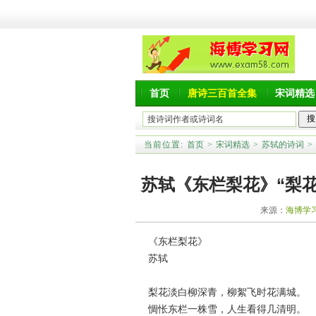
首页
唐诗三百首全集
宋词精选
当前位置:
首页
>
宋词精选
>
苏轼的诗词
>
苏轼《东栏梨花》“梨
来源：
海博学
《东栏梨花》
苏轼
梨花淡白柳深青，柳絮飞时花满城。
惆怅东栏一株雪，人生看得几清明。