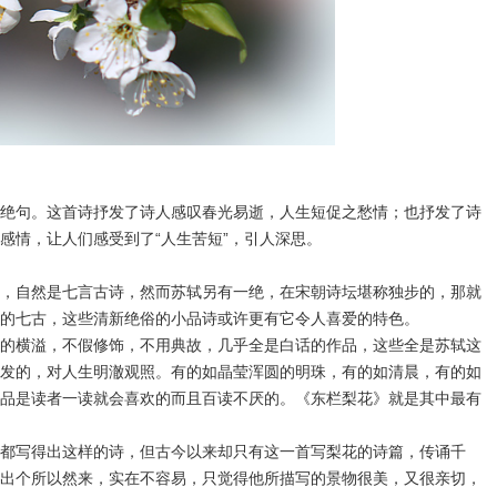
绝句。这首诗抒发了诗人感叹春光易逝，人生短促之愁情；也抒发了诗
感情，让人们感受到了“人生苦短”，引人深思。
，自然是七言古诗，然而苏轼另有一绝，在宋朝诗坛堪称独步的，那就
的七古，这些清新绝俗的小品诗或许更有它令人喜爱的特色。
的横溢，不假修饰，不用典故，几乎全是白话的作品，这些全是苏轼这
发的，对人生明澈观照。有的如晶莹浑圆的明珠，有的如清晨，有的如
品是读者一读就会喜欢的而且百读不厌的。《东栏梨花》就是其中最有
都写得出这样的诗，但古今以来却只有这一首写梨花的诗篇，传诵千
出个所以然来，实在不容易，只觉得他所描写的景物很美，又很亲切，