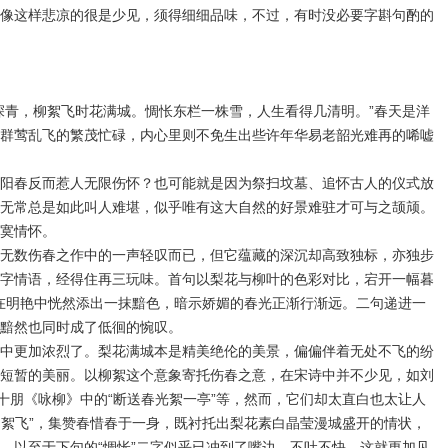
像这样悲凉的很是少见，须得细细品味，不过，有时没必要字斟句酌的
深青，柳絮飞时花满城。惆怅东栏一株雪，人生看得几清明。”春天是洋
群莺乱飞的繁茂忙碌，内心里则不免生出些许年华易老韶光难再的唏嘘
春反而惹人无限伤怀？也可能就是因为祭扫坟墓、追怀古人的仪式放
无常总是如此叫人难堪，似乎唯有这大自然的好景难驻才可与之颉颃。
寞情怀。
数伤春之作中的一声轻叹而已，但它蕴藏的深沉却高致独标，亦独步
字情语，经得住再三玩味。首句以梨花与柳叶的色彩对比，宕开一幅暮
，又在明艳中恍然添出一抹黯色，暗示娇媚的春光正渐行渐远。二句递进一
黯然也同时成了低徊的惋叹。
更加浓烈了。梨花满城本是精美绝伦的美景，偏偏伴着无处不飞的纷
短暂的美丽。以柳絮这个意象寄托伤春之意，在宋诗中并不少见，如刘
王十朋《咏柳》中的“断送春光絮一亭”等，然而，它们却太直白也太让人
“柳絮飞”，集赞春惜春于一身，既衬托出梨花素白晶莹漫城盛开的情状，
，以至于下句的“惆怅”二字似乎已冲到了嘴边，不吐不快。这就更加见