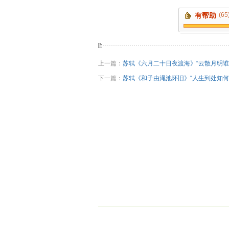
有帮助
(65
上一篇：
苏轼《六月二十日夜渡海》“云散月明谁
下一篇：
苏轼《和子由渑池怀旧》“人生到处知何