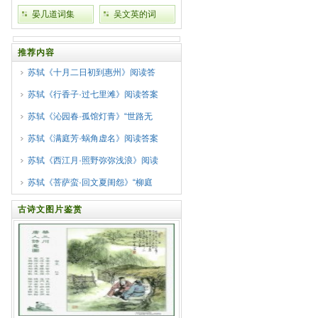
晏几道词集
吴文英的词
推荐内容
苏轼《十月二日初到惠州》阅读答
苏轼《行香子·过七里滩》阅读答案
苏轼《沁园春·孤馆灯青》“世路无
苏轼《满庭芳·蜗角虚名》阅读答案
苏轼《西江月·照野弥弥浅浪》阅读
苏轼《菩萨蛮·回文夏闺怨》“柳庭
古诗文图片鉴赏