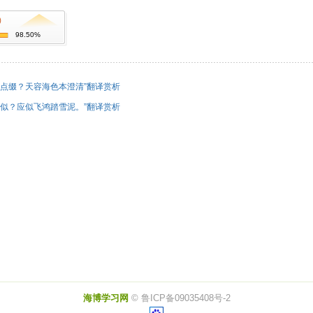
)
98.50%
点缀？天容海色本澄清”翻译赏析
似？应似飞鸿踏雪泥。”翻译赏析
海博学习网
© 鲁ICP备09035408号-2