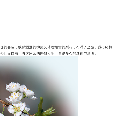
郁的春色，飘飘洒洒的柳絮夹带着如雪的梨花，布满了全城。我心绪惆
俗世而自清，将这纷杂的世俗人生，看得多么的透彻与清明。