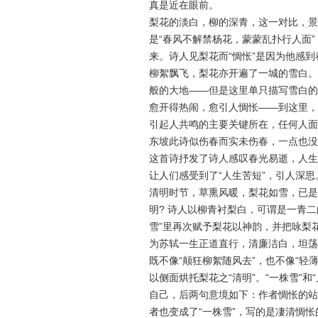
真是近在眼前。
梨花的淡白，柳的深青，这一对比，景
是“春风不解禁杨花，蒙蒙乱扑行人面
来。诗人见梨花而“惆怅”是因为他感
柳絮飘飞，梨花亦开遍了一城的雪白。
般的大地——但是这里单只描写雪白的
愈开得热闹，愈引人惆怅——到这里，
引起人共鸣的主要关键所在，任何人面
东坡此诗似伤春而实未伤春，一点也没
这首诗抒发了诗人感叹春光易逝，人生
让人们感受到了“人生苦短”，引人深思
清明时节，草熏风暖，梨花如雪，已是
明? 诗人以柳青衬梨白，可谓是一青
雪”里再次赋予梨花以神韵，并把咏梨
为苏轼一生正道直行，清廉洁白，坦荡
既不像“颠狂柳絮随风去”，也不像“轻
以侧面烘托梨花之“清明”。“一株雪”
自己，后两句意境如下：作者惆怅的站
者也变成了“一株雪”，写的是凄清惆