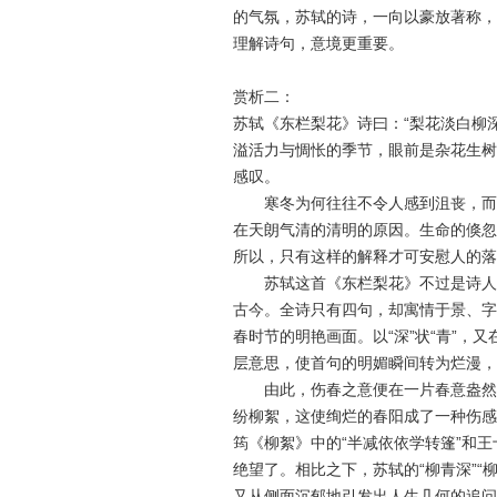
的气氛，苏轼的诗，一向以豪放著称，
理解诗句，意境更重要。
赏析二：
苏轼《东栏梨花》诗曰：“梨花淡白柳
溢活力与惆怅的季节，眼前是杂花生树
感叹。
寒冬为何往往不令人感到沮丧，而阳
在天朗气清的清明的原因。生命的倏忽
所以，只有这样的解释才可安慰人的落
苏轼这首《东栏梨花》不过是诗人无
古今。全诗只有四句，却寓情于景、字
春时节的明艳画面。以“深”状“青”
层意思，使首句的明媚瞬间转为烂漫，
由此，伤春之意便在一片春意盎然中
纷柳絮，这使绚烂的春阳成了一种伤感
筠《柳絮》中的“半减依依学转篷”和
绝望了。相比之下，苏轼的“柳青深”
又从侧面沉郁地引发出人生几何的追问