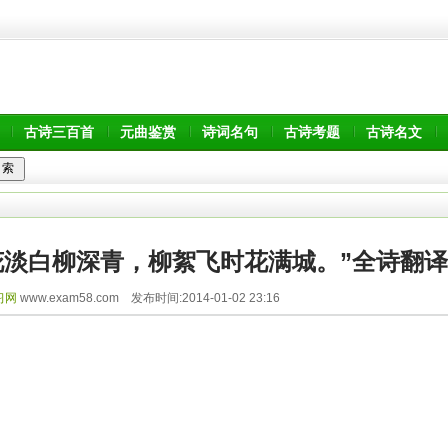
古诗三百首
元曲鉴赏
诗词名句
古诗考题
古诗名文
花淡白柳深青，柳絮飞时花满城。”全诗翻译
习网
www.exam58.com 发布时间:2014-01-02 23:16
赏析