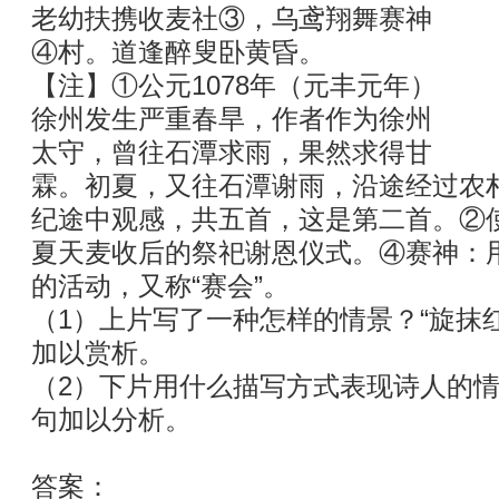
老幼扶携收麦社③，乌鸢翔舞赛神
④村。道逢醉叟卧黄昏。
【注】①公元1078年（元丰元年）
徐州发生严重春旱，作者作为徐州
太守，曾往石潭求雨，果然求得甘
霖。初夏，又往石潭谢雨，沿途经过农
纪途中观感，共五首，这是第二首。②
夏天麦收后的祭祀谢恩仪式。④赛神：
的活动，又称“赛会”。
（1）上片写了一种怎样的情景？“旋抹
加以赏析。
（2）下片用什么描写方式表现诗人的
句加以分析。
答案：