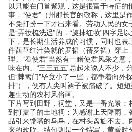
以只能在门首聚观，这是很富于特征的
事，“使君”（州郡长官的敬称，这里是
不免打扮一下才出来看。劳动人民的女
是“弄妆梳洗迟”的，“旋抹红妆”四字足
下，是长期生活养成的习惯，同时也表
件茜草红汁染就的罗裙（蒨罗裙）穿上
理。“看使君”当然有一睹使君风采之意
味在内。“三三五五”总起来说人不少，
但“棘篱门”毕竟小了一些，都争着向外
排”），便有人尖叫裙子被踏破了。短
趣生动的农村风俗画。
下片写到田野，祠堂，又是一番光景：
到打麦子的土地祠；为感谢上天降雨，
品引来馋嘴的乌鸟，在村头盘旋不去。
来的欢欣。结句则是一个特写，黄昏时