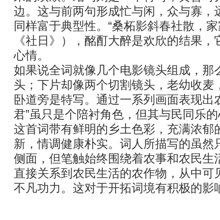
边。这与前两句形成忙与闲，众与寡，
同样富于典型性。“桑柘影斜春社散，家
《社日》），酩酊大醉是欢欣的结果，
心情。
如果说全词就像几个电影镜头组成，那
头；下片却像两个切割镜头，老幼收麦
卧道旁是特写。通过一系列画面表现出
君”虽只是个陪衬角色，但其与民同乐
这首词带有鲜明的乡土色彩，充满浓郁
新，情调健康朴实。词人所描写的虽然
侧面，但笔触始终围绕着农事和农民生
直接关系到农民生活的农作物，从中可
不凡功力。这对于开拓词境有积极的影