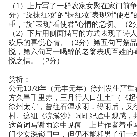
（1）上片写了一群农家女聚在家门前争
分）“旋抹红妆”的“抹红妆”表现对“使君”
重，“旋”表现“看使君”心情的急切。（2
（2）下片用侧面描写的方式表现了诗
欢乐的喜悦心情。（2分）第五句写祭
悦，第六句写一喝醉的老翁表现百姓的
悦之情。（2分）
赏析：
公元1078年（元丰元年）徐州发生严重
方久旱千里赤，三月行人口生土”（《
徐州太守，曾往石潭求雨，得雨后，又
村。这组《浣溪沙》词即纪途中观感，
这首词写谢雨途中见闻。上片作者着重
门少女深锁闺中，但仍不能和男子们一