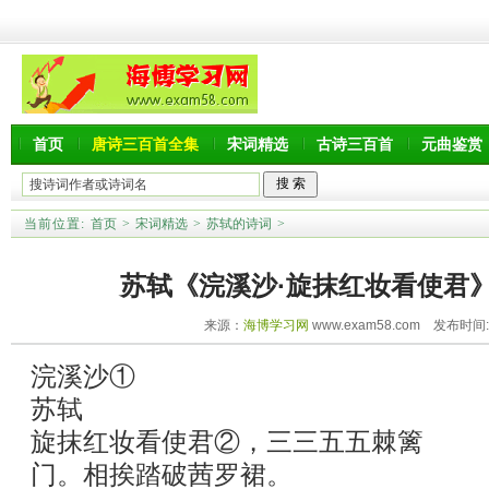
首页
唐诗三百首全集
宋词精选
古诗三百首
元曲鉴赏
当前位置:
首页
>
宋词精选
>
苏轼的诗词
>
苏轼《浣溪沙·旋抹红妆看使君
来源：
海博学习网
www.exam58.com 发布时间:20
浣溪沙①
苏轼
旋抹红妆看使君②，三三五五棘篱
门。相挨踏破茜罗裙。