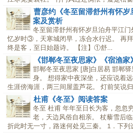
曹彦约《冬至留滞舒州有怀岁
案及赏析
冬至留滞舒州有怀岁旦泊舟平江门外
忆岁时③，天寒城闭早，冻合水行迟。 再
终是客，至日始题诗。 【注】①舒...
《邯郸冬至夜思家》《宿渔家
邯郸冬至夜思家 [唐]白居易 邯郸
身。 想得家中夜深坐，还应说着远行
生涯傍海涯，两三间屋盖芦花。 灯前笑说归来
杜甫《冬至》阅读答案
冬至 杜甫 年年至日长为客，忽忽
老，天边风俗自相亲。 杖藜雪后临
折此时无一寸，路迷何处见三秦。 1．下列选.