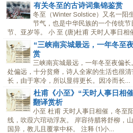
有关冬至的古诗词集锦鉴赏
冬至（Winter Solstice）
节气，也是中华民族的一个传统节
节、亚岁等。 小 至 (唐)杜甫 天时人事日相催
“三峡南宾城最远，一年冬至
赏
三峡南宾城最远，一年冬至夜偏长
处偏远，十分贫瘠，诗人全家的生活也很清
长，由于寒冷，所以显得更长。因冷而长...
杜甫《小至》“天时人事日相
翻译赏析
小至 杜甫 天时人事日相催，冬至
线，吹葭六琯动浮灰。 岸容待腊将舒柳，山
国异，教儿且覆掌中杯。 注释 ⑴小...