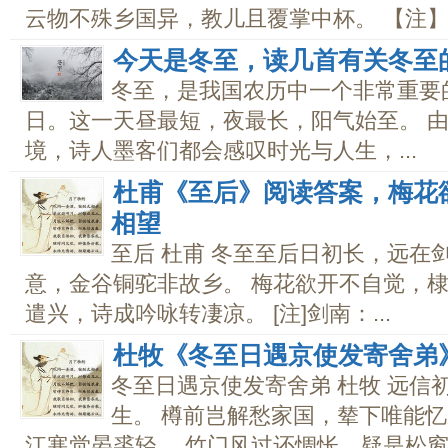
云物不殊乡国异，教儿且覆掌中杯。 【注】①
今天是冬至，读几首有关冬至
冬至，是我国农历中一个非常重要
日。这一天昼最短，夜最长，阳气始至。 
境，诗人墨客们都会感叹时光与人生，...
杜甫《至后》阅读答案，梅花
相望
至后 杜甫 冬至至后日初长，远在
意，金谷铜驼非故乡。 梅花欲开不自觉，棣
遣兴，诗成吟咏转凄凉。 [注]剑南：...
杜牧《冬至日遇京使发寄舍弟
冬至日遇京使发寄舍弟 杜牧 远信
生。 樽前岂解愁家国，辇下唯能忆
江寒觉晏裘轻。 竹门风过还惆怅，疑是松窗雪