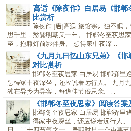
高适《除夜作》白居易《邯郸
比赏析
除夜作 [唐]高适 旅馆寒灯独不眠
思千里，愁鬓明朝又一年。 邯郸冬至夜思家 
至，抱膝灯前影伴身。 想得家中夜深...
《九月九日忆山东兄弟》《邯
对比赏析
邯郸冬至夜思家 白居易 邯郸驿里
想得家中夜深坐，还应说著远行人。 九月九
独在异乡为异客，每逢佳节倍思亲。...
《邯郸冬至夜思家》阅读答案
邯郸冬至夜思家 白居易 邯郸驿里
得家中夜深坐，还应说着远行人。 
日，二十四节气之一，唐朝时是一个重要节日.