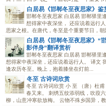
白居易《邯郸冬至夜思家》鉴
邯郸冬至夜思家 白居易 邯郸驿里
想得家中夜深坐， 还应说着远行人
思家之根。在唐代，冬至是个重要节日，朝廷.
白居易《邯郸冬至夜思家》“
影伴身”翻译赏析
邯郸冬至夜思家 白居易 邯郸驿里
想得家中夜深坐，还应说着远行人。 译文 
逢农历冬至。晚上，抱着膝坐在灯前...
冬至 古诗词欣赏
冬至 古诗词欣赏 小 至 （唐）杜
春又来。 刺绣五纹添弱线，吹葭六
柳，山意冲寒欲放梅。 云物不殊乡国异，教儿