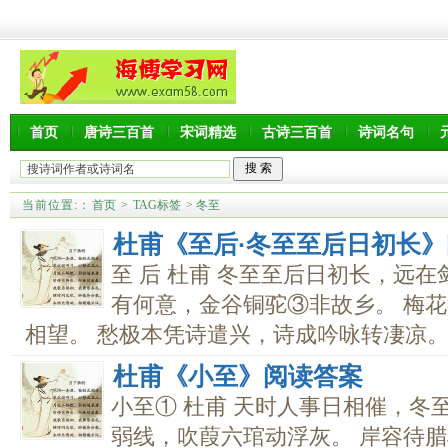
首页
唐诗三百首
宋词精选
古诗三百首
诗词名句
当前位置:
：
首页
>
TAG标签
> 冬至
杜甫《至后·冬至至后日初长
至 后 杜甫 冬至至后日初长，远
有何意，金谷铜驼③非故乡。 梅
相望。 愁极本凭诗遣兴，诗成吟咏转凄凉。..
杜甫《小至》阅读答案
小至① 杜甫 天时人事日相催，冬
弱线，吹葭六琯动浮灰。 岸容待