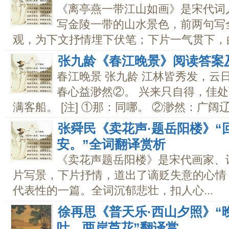
《离亭燕一带江山如画》是宋代词
写金陵一带的山水景色，前两句写
观，为下文抒情埋下伏笔；下片一气贯下，由纯
张九龄《春江晚景》阅读答案
春江晚景 张九龄 江林皆秀发，云
春心益渺然②。 兴来只自得，佳处
满客船。 [注] ①那：同哪。 ②渺然：广阔辽.
张舜民《卖花声·题岳阳楼》“
安。”全词翻译赏析
《卖花声题岳阳楼》是宋代画家、
片写景，下片抒情，道出了谪贬失意的心情
代表性的一篇。全词沉郁悲壮，扣人心...
徐再思《普天乐·西山夕照》“
叶，两岸芦花”翻译赏