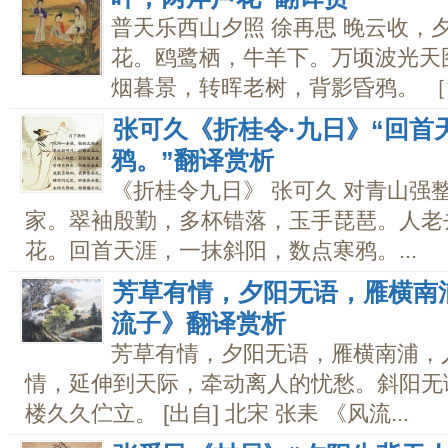
普天乐西山夕照 徐再思 晚云收，
花。鸥鹭栖，牛羊下。万顷波光天
烟暮景，转晖老树，背影昏鸦。 ［注
张可久《折桂令·九日》“回首
鸦。”翻译赏析
《折桂令九日》 张可久 对青山强
家。翠袖殷勤，多杯错落，玉手琵琶。人老
花。回首天涯，一抹斜阳，数点寒鸦。...
芳草有情，夕阳无语，雁横南浦
流子》翻译赏析
芳草有情，夕阳无语，雁横南浦，人倚
情，延伸到天际，牵动离人的忧愁。斜阳无
楼久久伫立。 [出自] 北宋 张耒 《风流...