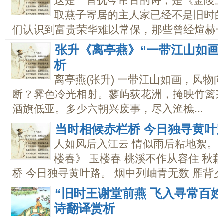
这是一首抚今吊古的诗，是《金陵
取燕子寄居的主人家已经不是旧时
们认识到富贵荣华难以常保，那些曾经煊赫一时
张升《离亭燕》“一带江山如
析
离亭燕(张升) 一带江山如画，风
断？霁色冷光相射。蓼屿荻花洲，掩映竹篱
酒旗低亚。多少六朝兴废事，尽入渔樵...
当时相候赤栏桥 今日独寻黄
人如风后入江云 情似雨后粘地絮
楼春》 玉楼春 桃溪不作从容住 
桥 今日独寻黄叶路。 烟中列岫青无数 雁背夕
“旧时王谢堂前燕 飞入寻常百
诗翻译赏析