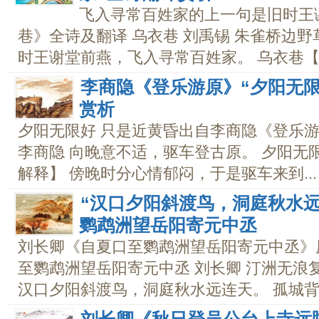
飞入寻常百姓家的上一句是旧时王
巷》全诗及翻译 乌衣巷 刘禹锡 朱雀桥边野
时王谢堂前燕，飞入寻常百姓家。 乌衣巷【诗
李商隐《登乐游原》“夕阳无限
赏析
夕阳无限好 只是近黄昏出自李商隐《登乐游
李商隐 向晚意不适，驱车登古原。 夕阳无
解释】 傍晚时分心情郁闷，于是驱车来到...
“汉口夕阳斜渡鸟，洞庭秋水
鹦鹉洲望岳阳寄元中丞
刘长卿《自夏口至鹦鹉洲望岳阳寄元中丞》
至鹦鹉洲望岳阳寄元中丞 刘长卿 汀洲无浪
汉口夕阳斜渡鸟，洞庭秋水远连天。 孤城背..
刘长卿《秋日登吴公台上寺远