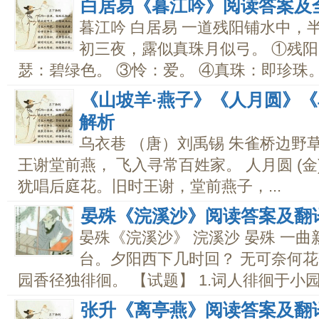
白居易《暮江吟》阅读答案及
暮江吟 白居易 一道残阳铺水中，
初三夜，露似真珠月似弓。 ①残阳
瑟：碧绿色。 ③怜：爱。 ④真珠：即珍珠。 ⑤
《山坡羊·燕子》《人月圆》
解析
乌衣巷 （唐）刘禹锡 朱雀桥边野
王谢堂前燕， 飞入寻常百姓家。 人月圆 (
犹唱后庭花。旧时王谢，堂前燕子，...
晏殊《浣溪沙》阅读答案及翻
晏殊《浣溪沙》 浣溪沙 晏殊 一
台。夕阳西下几时回？ 无可奈何
园香径独徘徊。 【试题】 1.词人徘徊于小园香
张升《离亭燕》阅读答案及翻