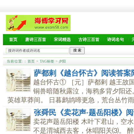
首页
唐诗三百首
宋词精选
古诗三百首
诗词名句
当前位置:
：
首页
>
TAG标签
> 夕阳
萨都剌《越台怀古》阅读答案
越台怀古① ［元］萨都剌 越王故
铜兽暗随秋露泣，海鸦多背夕阳还
英雄草莽间。 日暮鹧鸪啼更急，荒台丛竹雨..
张舜民《卖花声·题岳阳楼》
卖花声题岳阳楼 木叶下君山，空
不是渭城西去客，休唱阳关⑶。 