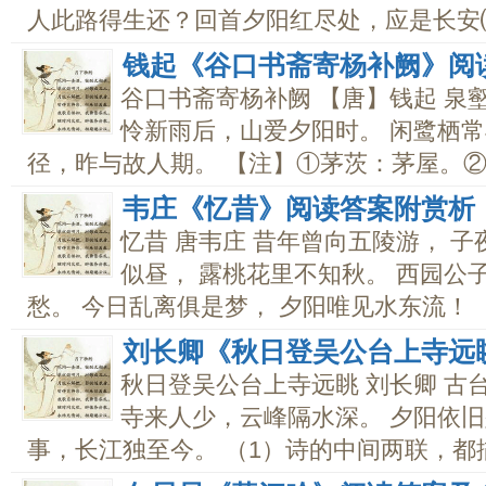
人此路得生还？回首夕阳红尽处，应是长安⑸.
钱起《谷口书斋寄杨补阙》阅
谷口书斋寄杨补阙 【唐】钱起 泉
怜新雨后，山爱夕阳时。 闲鹭栖常
径，昨与故人期。 【注】①茅茨：茅屋。②薜
韦庄《忆昔》阅读答案附赏析
忆昔 唐韦庄 昔年曾向五陵游， 
似昼， 露桃花里不知秋。 西园公
愁。 今日乱离俱是梦， 夕阳唯见水东流！ 【注
刘长卿《秋日登吴公台上寺远
秋日登吴公台上寺远眺 刘长卿 古
寺来人少，云峰隔水深。 夕阳依旧
事，长江独至今。 （1）诗的中间两联，都描.