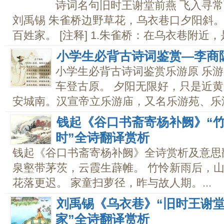
诗词名句旧时王谢堂前燕 飞入寻常
刘禹锡 朱雀桥边野草花，乌衣巷口夕阳斜。
百姓家。 [注释] 1.朱雀桥：在乌衣巷附近，是
小学生必背古诗词鉴赏—李商
小学生必背古诗词鉴赏乐游原 乐游
车登古原。 夕阳无限好，只是近黄昏。
安城南。汉宣帝立乐游庙，又名乐游苑、乐游
钱起《谷口书斋寄杨补阙》“
时”全诗翻译赏析
钱起《谷口书斋寄杨补阙》全诗赏析及意思翻
泉壑带茅茨，云霞生薜帷。 竹怜新雨后，山
花落更迟。 家童扫萝径，昨与故人期。...
刘禹锡《乌衣巷》“旧时王谢
家”全诗翻译赏析