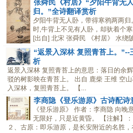
张舜民《村居》“夕阳牛背无
归。”全诗翻译赏析
夕阳牛背无人卧，带得寒鸦两两归。
时,牛背上不见有人卧，却驮着个
[出自] 北宋 张舜民 《村居》 水绕陂
“返景入深林 复照青苔上。”-
析
返景入深林 复照青苔上的意思：落日的余
驳的树影映在青苔上。 出自 鹿柴 王维 空
入深林，复照青苔上。 【...
李商隐《登乐游原》古诗配诗
《登乐游原》 作者：李商隐 向晚
无限好，只是近黄昏。 【注解】：
２、古原：即乐游原，是长安附近的名胜，在.