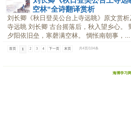
空林”全诗翻译赏析
刘长卿《秋日登吴公台上寺远眺》原文赏析
寺远眺 刘长卿 古台摇落后，秋入望乡心。
夕阳依旧垒，寒磬满空林。 惆怅南朝事，...
共4页/104条
首页
2
3
4
下一页
末页
1
海博学习