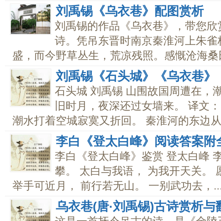
刘禹锡《乌衣巷》配图赏析
刘禹锡的作品《乌衣巷》，带您欣
诗。凭吊东晋时南京秦淮河上朱雀
盛，而今野草丛生，荒凉残照。感慨沧海桑田，
刘禹锡《石头城》《乌衣巷》
石头城 刘禹锡 山围故国周遭在，
旧时月，夜深还过女墙来。 译文：
潮水打着空城寂寞又折回。 秦淮河的东边从..
李白《登太白峰》阅读答案附
李白《登太白峰》鉴赏 登太白峰 
攀。 太白与我语， 为我开天关。
举手可近月， 前行若无山。 一别武功去，..
乌衣巷(唐·刘禹锡)古诗赏析与