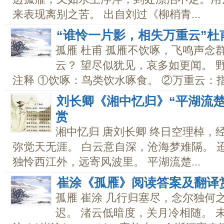
来表现离别之苦。 出自刘过《柳梢青...
“谁怜一片影，相失万重云”
孤雁 杜甫 孤雁不饮啄，飞鸣声念
云？ 望尽似犹见，哀多如更闻。 
注释 ①饮啄：鸟类饮水啄食。 ②万重云：指天
刘长卿《湘中忆归》“平湖流
赏
湘中忆归 唐刘长卿 终日空理棹，
弥觉天无涯。 白云意自深，沧海梦难隔。 
独怜西江外，远寄风波里。 平湖流楚...
崔涂《孤雁》阅读答案及翻译
孤雁 崔涂 几行归塞尽，念尔独何
迟。 渚云低暗度，关月冷相随。 