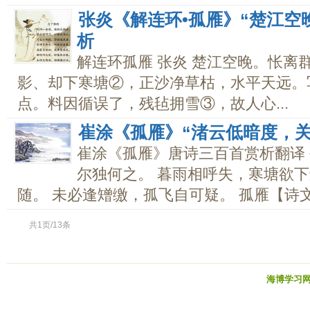
张炎《解连环•孤雁》“楚江空
析
解连环孤雁 张炎 楚江空晚。怅离
影、却下寒塘②，正沙净草枯，水平天远。
点。料因循误了，残毡拥雪③，故人心...
崔涂《孤雁》“渚云低暗度，
崔涂《孤雁》唐诗三百首赏析翻译 
尔独何之。 暮雨相呼失，寒塘欲下
随。 未必逢矰缴，孤飞自可疑。 孤雁【诗文解
共1页/13条
海博学习