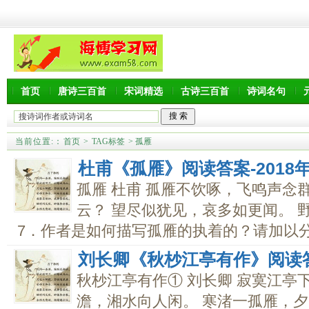
首页
唐诗三百首
宋词精选
古诗三百首
诗词名句
当前位置:
：
首页
>
TAG标签
> 孤雁
杜甫《孤雁》阅读答案-201
孤雁 杜甫 孤雁不饮啄，飞鸣声念
云？ 望尽似犹见，哀多如更闻。 
7．作者是如何描写孤雁的执着的？请加以分析
刘长卿《秋杪江亭有作》阅读
秋杪江亭有作① 刘长卿 寂寞江亭
澹，湘水向人闲。 寒渚一孤雁，夕