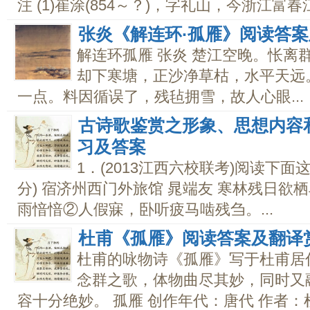
注 (1)崔涂(854～？)，字礼山，今浙江富春江
张炎《解连环·孤雁》阅读答
解连环孤雁 张炎 楚江空晚。怅离
却下寒塘，正沙净草枯，水平天远
一点。料因循误了，残毡拥雪，故人心眼...
古诗歌鉴赏之形象、思想内容
习及答案
1．(2013江西六校联考)阅读下面
分) 宿济州西门外旅馆 晁端友 寒林残日欲
雨愔愔②人假寐，卧听疲马啮残刍。...
杜甫《孤雁》阅读答案及翻译
杜甫的咏物诗《孤雁》写于杜甫居
念群之歌，体物曲尽其妙，同时又
容十分绝妙。 孤雁 创作年代：唐代 作者：杜甫