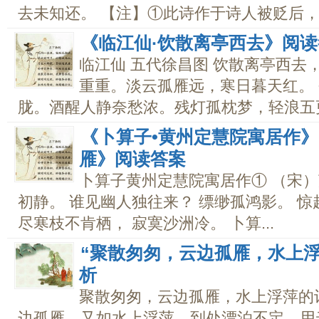
去未知还。 【注】①此诗作于诗人被贬后，前
《临江仙·饮散离亭西去》阅
临江仙 五代徐昌图 饮散离亭西去
重重。淡云孤雁远，寒日暮天红。
胧。酒醒人静奈愁浓。残灯孤枕梦，轻浪五更.
《卜算子•黄州定慧院寓居作》
雁》阅读答案
卜算子黄州定慧院寓居作① （宋）
初静。 谁见幽人独往来？ 缥缈孤鸿影。 惊
尽寒枝不肯栖， 寂寞沙洲冷。 卜算...
“聚散匆匆，云边孤雁，水上
析
聚散匆匆，云边孤雁，水上浮萍的
边孤雁，又如水上浮萍，到处漂泊不定。用