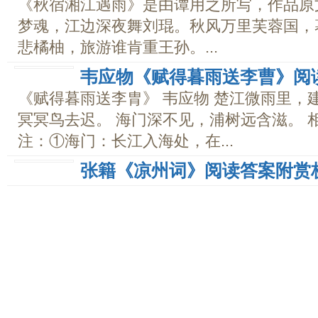
《秋宿湘江遇雨》是由谭用之所写，作品原文
梦魂，江边深夜舞刘琨。秋风万里芙蓉国，
悲橘柚，旅游谁肯重王孙。...
韦应物《赋得暮雨送李曹》阅
《赋得暮雨送李胄》 韦应物 楚江微雨里，
冥冥鸟去迟。 海门深不见，浦树远含滋。 
注：①海门：长江入海处，在...
张籍《凉州词》阅读答案附赏