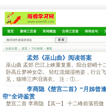
首页
唐诗三百首
宋词精选
古诗三百首
诗词名句
当前位置:
：
首页
>
TAG标签
> 暮雨
孟郊《巫山曲》阅读答案
巫山曲 孟郊 巴江上峡重复重。阳台碧峭十
卧高丘梦神女②。 轻红流烟湿艳姿，行云飞
见，猿啼三声泪滴衣。 注：①...
李商隐《楚宫二首》“月姊曾
帘”全诗鉴赏
楚宫二首 李商隐 【其一】 十二峰前落照微