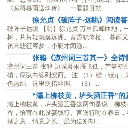
《赋得暮雨送李胄》，一看题目就...
徐允贞《破阵子·远眺》阅读答
破阵子远眺 【明】徐允贞 万里孤峰匝地，
树，片片轻帆落远洲。黄昏犹倚楼。 暮雨
笛只悲征客梦，小艇才闻渔...
张籍《凉州词三首其一》全诗
凉州词三首 张籍 边城暮雨雁飞低，芦笋初
碛，应驮白练到安西。 注 （1）碛：读q，
色热绢。这里泛指丝绸。 （3）...
“灞上柳枝黄，垆头酒正香”的
灞上柳枝黄，垆头酒正香这两句是说，柳枝
香，恰宜在此设宴饯行。言送行时在春日，
别之意，情意之长。虽为送别却...