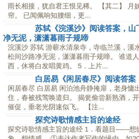
雨长相接，犹自君王恨见稀。 【其二】 月
帘。 已闻佩响知腰细，更...
苏轼《浣溪沙》阅读答案，山
净无泥，潇潇暮雨子规啼
浣溪沙 苏轼 游蕲水清泉寺，寺临兰溪，溪
松间沙路净无泥，潇潇暮雨子规啼。 谁道
西，休将白发唱黄鸡。 5．上片...
白居易《闲居春尽》阅读答案
闲居春尽 白居易 闲泊池舟静掩扉，老身慵
住，春被残莺唤遣归。 揭瓮偷尝新熟酒，开
催促，垂老光阴速似飞。 【注...
探究诗歌情感主旨的途经
探究诗歌情感主旨的途经 1．看题目――
象、想情感。 ①表达作者写作的缘由。如2