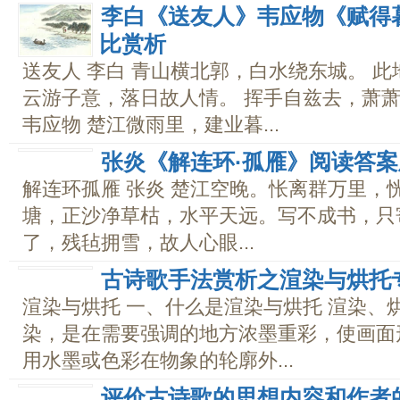
李白《送友人》韦应物《赋得
比赏析
送友人 李白 青山横北郭，白水绕东城。 此
云游子意，落日故人情。 挥手自兹去，萧萧
韦应物 楚江微雨里，建业暮...
张炎《解连环·孤雁》阅读答
解连环孤雁 张炎 楚江空晚。怅离群万里，
塘，正沙净草枯，水平天远。写不成书，只
了，残毡拥雪，故人心眼...
古诗歌手法赏析之渲染与烘托
渲染与烘托 一、什么是渲染与烘托 渲染、
染，是在需要强调的地方浓墨重彩，使画面
用水墨或色彩在物象的轮廓外...
评价古诗歌的思想内容和作者