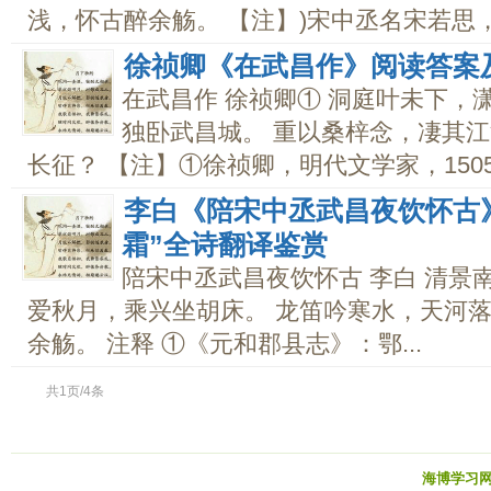
浅，怀古醉余觞。 【注】)宋中丞名宋若思，曾
徐祯卿《在武昌作》阅读答案
在武昌作 徐祯卿① 洞庭叶未下，
独卧武昌城。 重以桑梓念，凄其江
长征？ 【注】①徐祯卿，明代文学家，1505年
李白《陪宋中丞武昌夜饮怀古
霜”全诗翻译鉴赏
陪宋中丞武昌夜饮怀古 李白 清景
爱秋月，乘兴坐胡床。 龙笛吟寒水，天河落
余觞。 注释 ①《元和郡县志》：鄂...
共1页/4条
海博学习