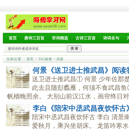
首页
唐诗三百首
宋词精选
古诗三百首
诗词名句
当前位置:
：
首页
>
TAG标签
> 武昌
何景《送卫进士推武昌》阅读
送卫进士推武昌① 何景 少年佐郡
此去且随彭蠡雁，何须不食武昌鱼
帆檣晚照余。 大别山前汉江水，画帘终日对清
李白《陪宋中丞武昌夜饮怀古
陪宋中丞武昌夜饮怀古 李白 清景
爱秋月，乘兴坐胡床。 龙笛吟寒水