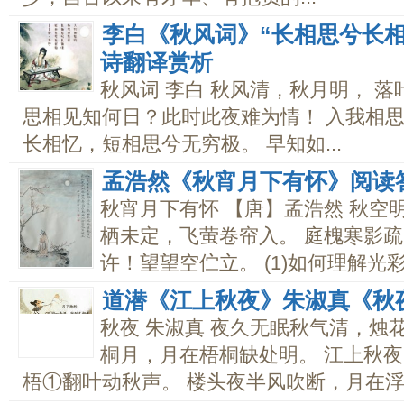
李白《秋风词》“长相思兮长
诗翻译赏析
秋风词 李白 秋风清，秋月明， 
思相见知何日？此时此夜难为情！ 入我相思
长相忆，短相思兮无穷极。 早知如...
孟浩然《秋宵月下有怀》阅读
秋宵月下有怀 【唐】孟浩然 秋空
栖未定，飞萤卷帘入。 庭槐寒影疏
许！望望空伫立。 (1)如何理解光彩
道潜《江上秋夜》朱淑真《秋
秋夜 朱淑真 夜久无眠秋气清，烛
桐月，月在梧桐缺处明。 江上秋夜
梧①翻叶动秋声。 楼头夜半风吹断，月在浮云