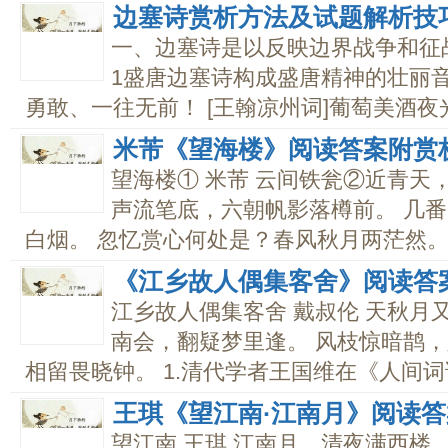
边塞诗赏析方法及试题解析技
一、边塞诗是以反映边界战争和征
1盛唐边塞诗构成盛唐精神的壮丽
勇敢、一往无前！ [王翰凉州词]葡萄美酒夜光.
米芾《望海楼》阅读答案附赏
望海楼① 米芾 云间铁瓮②近青天
声流笔底，六朝帆影落樽前。 几
白烟。 忽忆赏心何处是？春风秋月两茫然。..
《江乡故人偶集客舍》阅读答
江乡故人偶集客舍 戴叔伦 天秋月
南会，翻疑梦里逢。 风枝惊暗鹊，
相留畏晓钟。 1.清代学者王国维在《人间词话
王琪《望江南·江南月》阅读
望江南 王琪 江南月，清夜满西楼