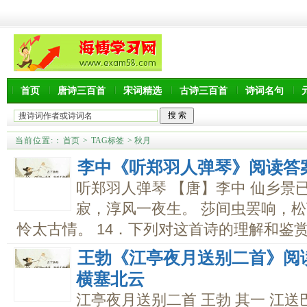
首页
唐诗三百首
宋词精选
古诗三百首
诗词名句
当前位置:
：
首页
>
TAG标签
> 秋月
李中《听郑羽人弹琴》阅读答
听郑羽人弹琴 【唐】李中 仙乡景
寂，淳风一夜生。 莎间虫罢响，
怜太古情。 14．下列对这首诗的理解和鉴赏，
王勃《江亭夜月送别二首》阅
横塞北云
江亭夜月送别二首 王勃 其一 江