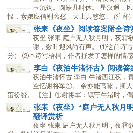
玉沉钩。圆缺几时休。 星汉迥，
恨，素娥应信别离愁。天上共悠悠。 {注释} ①
张耒《夜坐》阅读答案附全诗
夜坐 张耒 庭户无人秋月明，夜霜
谢，数叶迎风尚有声。 ⑴这首诗写
分） ⑵本诗写梧桐，作者抒发了怎样的情感？
李白《夜泊牛渚怀古》阅读答
夜泊牛渚怀古 李白 牛渚西江夜，
空忆谢将军①。 余亦能高咏，斯人
落纷纷。 【注】①谢将军：镇守牛渚时，偶遇
张耒《夜坐》“庭户无人秋月
翻译赏析
夜坐 张耒 庭户无人秋月明，夜霜