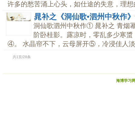
许多的愁苦涌上心头，如仕途的失意，理想的幻
晁补之《洞仙歌•泗州中秋作
洞仙歌泗州中秋作① 晁补之 青烟
阶卧桂影。露凉时，零乱多少寒螀
④。 水晶帘不下，云母屏开⑤，冷浸佳人淡脂
共1页/28条
海博学习