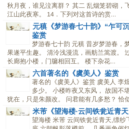
秋月夜，谁见泣离群？ 其二 乱烟笼碧砌，
江山此夜寒。 14．下列对这首诗的赏...
元稹《梦游春七十韵》“乍可
鉴赏
梦游春七十韵 元稹 昔岁梦游春，
果遂平生趣。 清泠浅漫流，画舫兰篙渡。 
长廊抱小楼，门牖相回互。 楼下杂花...
六首著名的《虞美人》鉴赏
著名的《虞美人》鉴赏 虞美人 李
多少。 小楼昨夜又东风， 故国不
犹在，只是朱颜改。 问君能有几多愁？ 恰似一
米芾《望海楼·云间铁瓮近青
望海楼 米芾 云间铁瓮近青天,缥
底,六朝帆影落樽前。 几番画角催