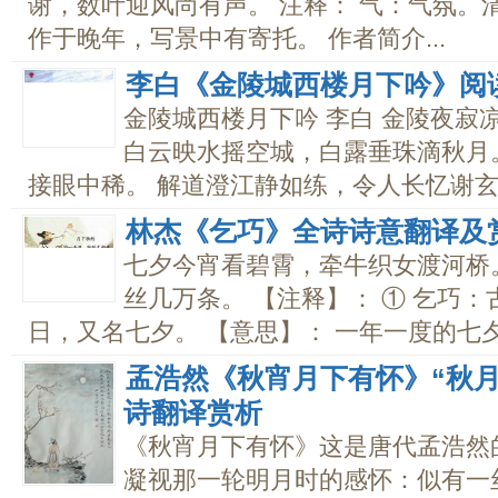
谢，数叶迎风尚有声。 注释： 气：气氛。
作于晚年，写景中有寄托。 作者简介...
李白《金陵城西楼月下吟》阅
金陵城西楼月下吟 李白 金陵夜寂
白云映水摇空城，白露垂珠滴秋月
接眼中稀。 解道澄江静如练，令人长忆谢玄晖
林杰《乞巧》全诗诗意翻译及
七夕今宵看碧霄，牵牛织女渡河桥
丝几万条。 【注释】： ① 乞巧
日，又名七夕。 【意思】： 一年一度的七夕节
孟浩然《秋宵月下有怀》“秋
诗翻译赏析
《秋宵月下有怀》这是唐代孟浩然
凝视那一轮明月时的感怀：似有一