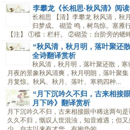
李攀龙《长相思·秋风清》阅
长相思 【清】李攀龙 秋风清，秋
归梦成。 砌蛩 鸣，树鸟惊。塞雁
【注】 ①槛：栏杆。 ②砌蛩：台阶旁的蟋蟀.
“秋风清，秋月明，落叶聚还
全诗翻译赏析
秋风清，秋月明，落叶聚还散，寒
月夜的景象秋风清爽，秋月明朗，落叶聚集
月复惊。秋风、秋月、落叶、寒鸦四种...
“月下沉吟久不归，古来相接
月下吟》翻译赏析
月下沉吟久不归，古来相接眼中稀这两句是
久久不归，慨叹人世混浊，知音难遇；但又
少，自古以来有才华、有抱负的...