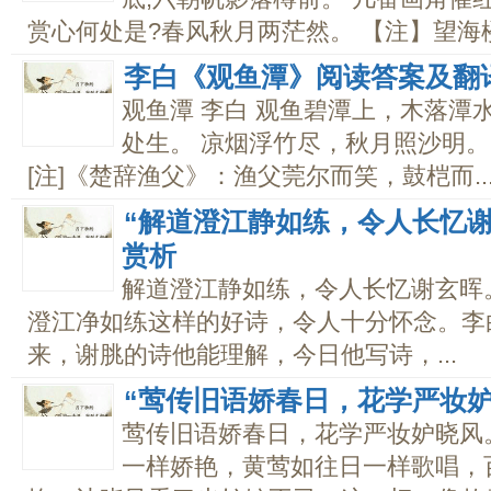
赏心何处是?春风秋月两茫然。 【注】望海楼.
李白《观鱼潭》阅读答案及翻
观鱼潭 李白 观鱼碧潭上，木落潭
处生。 凉烟浮竹尽，秋月照沙明。
[注]《楚辞渔父》：渔父莞尔而笑，鼓桤而..
“解道澄江静如练，令人长忆
赏析
解道澄江静如练，令人长忆谢玄晖
澄江净如练这样的好诗，令人十分怀念。李
来，谢脁的诗他能理解，今日他写诗，...
“莺传旧语娇春日，花学严妆
莺传旧语娇春日，花学严妆妒晓风
一样娇艳，黄莺如往日一样歌唱，