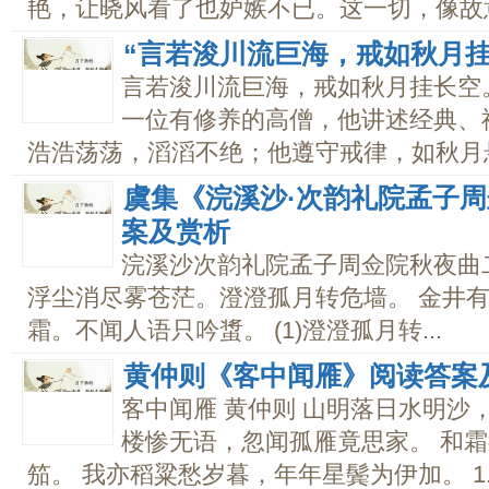
艳，让晓风看了也妒嫉不已。这一切，像故意捉
“言若浚川流巨海，戒如秋月
言若浚川流巨海，戒如秋月挂长空
一位有修养的高僧，他讲述经典、
浩浩荡荡，滔滔不绝；他遵守戒律，如秋月悬空
虞集《浣溪沙·次韵礼院孟子
案及赏析
浣溪沙次韵礼院孟子周佥院秋夜曲二
浮尘消尽雾苍茫。澄澄孤月转危墙。 金井
霜。不闻人语只吟螀。 (1)澄澄孤月转...
黄仲则《客中闻雁》阅读答案
客中闻雁 黄仲则 山明落日水明沙
楼惨无语，忽闻孤雁竟思家。 和
笳。 我亦稻粱愁岁暮，年年星鬓为伊加。 1.下