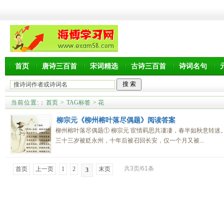
首页
唐诗三百首
宋词精选
古诗三百首
诗词名句
当前位置:
：
首页
>
TAG标签
> 花
柳宗元《柳州榕叶落尽偶题》阅读答案
柳州榕叶落尽偶题① 柳宗元 宦情羁思共凄凄，春半如秋意转迷。
三十三岁被贬永州，十年后被召回长安，仅一个月又被...
共3页/61条
首页
上一页
1
2
末页
3