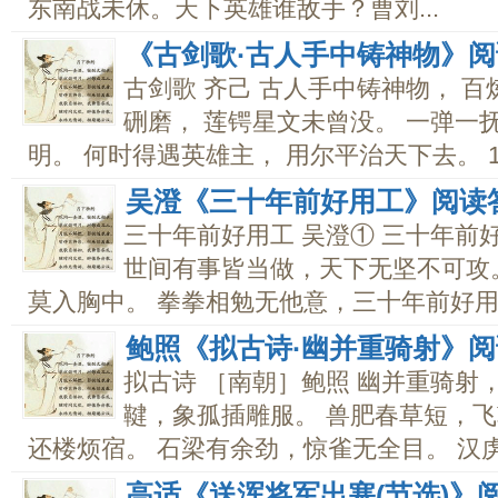
东南战未休。天下英雄谁敌手？曹刘...
《古剑歌·古人手中铸神物》阅
古剑歌 齐己 古人手中铸神物， 
硎磨， 莲锷星文未曾没。 一弹一
明。 何时得遇英雄主， 用尔平治天下去。 14. 
吴澄《三十年前好用工》阅读
三十年前好用工 吴澄① 三十年前
世间有事皆当做，天下无坚不可攻
莫入胸中。 拳拳相勉无他意，三十年前好用工
鲍照《拟古诗·幽并重骑射》
拟古诗 ［南朝］鲍照 幽并重骑射
鞬，象孤插雕服。 兽肥春草短，飞
还楼烦宿。 石梁有余劲，惊雀无全目。 汉虏方
高适《送浑将军出塞(节选)》