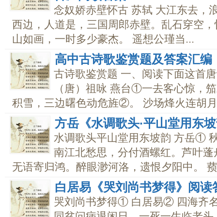
念奴娇赤壁怀古 苏轼 大江东去，
西边，人道是，三国周郎赤壁。乱石穿空，
山如画，一时多少豪杰。 遥想公瑾当...
高中古诗歌鉴赏题及答案汇编
古诗歌鉴赏题 一、阅读下面这首唐诗
（唐）祖咏 燕台①一去客心惊，笳
积雪，三边曙色动危旌②。 沙场烽火连胡月，
方岳《水调歌头·平山堂用东
水调歌头平山堂用东坡韵 方岳① 
南江北愁思，分付酒螺红。芦叶蓬
无语寄归鸿。醉眼渺河洛，遗恨夕阳中。 蓣洲
白居易《哭刘尚书梦得》阅读
哭刘尚书梦得① 白居易② 四海齐
同贫问病退闲日，一死一生临老头