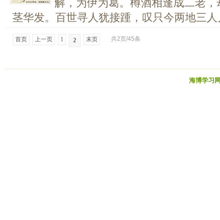
解，为伊为葛。樽酒相逢成二老，
茎华发。百世寻人犹接踵，叹只今两地三人月。
共2页/45条
首页
上一页
1
末页
2
海博学习