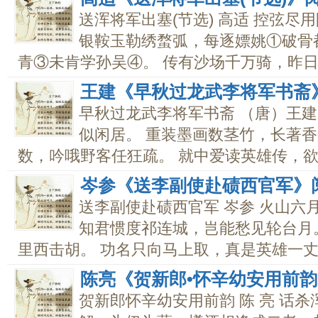
送浑将军出塞(节选) 高适 控弦
银鞍玉勒绣蝥弧，每逐嫖姚①破骨
青③未肯学孙吴④。 传有沙场千万骑，昨日..
王建《早秋过龙武李将军书斋
早秋过龙武李将军书斋 （唐）王建
似闲居。 重装墨画数茎竹，长著香
数，吟哦野客任狂疏。 就中爱读英雄传，欲立
岑参《送李副使赴碛西官军》
送李副使赴碛西官军 岑参 火山六
知君惯度祁连城，岂能愁见轮台月
里西击胡。 功名只向马上取，真是英雄一丈..
陈亮《贺新郎•怀辛幼安用前
贺新郎怀辛幼安用前韵 陈 亮 话