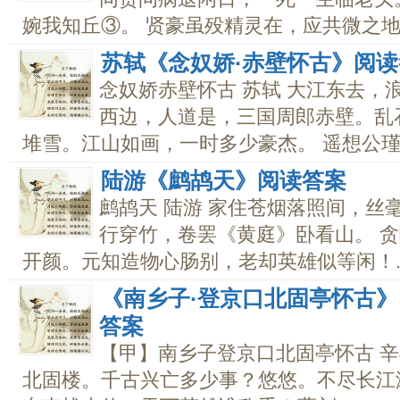
婉我知丘③。 贤豪虽殁精灵在，应共微之地..
苏轼《念奴娇·赤壁怀古》阅
念奴娇赤壁怀古 苏轼 大江东去，
西边，人道是，三国周郎赤壁。乱
堆雪。江山如画，一时多少豪杰。 遥想公瑾当
陆游《鹧鸪天》阅读答案
鹧鸪天 陆游 家住苍烟落照间，丝
行穿竹，卷罢《黄庭》卧看山。 
开颜。元知造物心肠别，老却英雄似等闲！..
《南乡子·登京口北固亭怀古》
答案
【甲】南乡子登京口北固亭怀古 辛
北固楼。千古兴亡多少事？悠悠。不尽长江