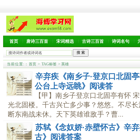
首页
唐诗三百首
宋词精选
古诗三百首
诗词名句
当前位置:
：
首页
>
TAG标签
> 英雄
辛弃疾《南乡子·登京口北固
公台上寺远眺》阅读答
【甲】南乡子登京口北固亭有怀 宋
光北固楼。千古兴亡多少事？悠悠。不尽长
断东南战未休。天下英雄谁敌手？曹...
苏轼《念奴娇·赤壁怀古》辛弃
古》阅读答案