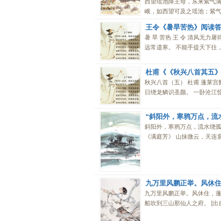
西望瑶池降王母，东来紫气
峨，如西望可及之瑶池；紫气东
王令《暑旱苦热》阅读
暑 旱 苦热 王 令 清风无
远常遗寒。 不能手提天下往，何
杜甫《《秋兴八首其五》
秋兴八首（五） 杜甫 蓬莱
日绕龙鳞识圣颜。 一卧沧江惊
“斜阳外，寒鸦万点，流
斜阳外，寒鸦万点，流水绕孤村
《满庭芳》 山抹微云，天连衰
九万里风鹏正举。风休住
九万里风鹏正举。风休住，蓬
船吹到三山那仙人之府。 [出自]