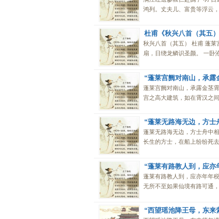
鸿列。丈夫儿、富贵等浮云，看
杜甫《秋兴八首（其五
秋兴八首（其五） 杜甫 蓬
扇，日绕龙鳞识圣颜。 一卧沧
“蓬莱宫阙对南山，承露
蓬莱宫阙对南山，承露金茎
宫之高大建筑，如在霄汉之间。
“蓬莱无路海无边，方士
蓬莱无路海无边，方士舟中
长生的方士，在船上纷纷死去，
“蓬莱有路教人到，应亦
蓬莱有路教人到，应亦年年
无所不至如果仙境有路可通，年
“西望瑶池降王母，东来