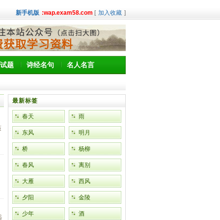
新手机版
:wap.exam58.com
[
加入收藏
]
试题
诗经名句
名人名言
最新标签
春天
雨
蓬
东风
明月
桥
杨柳
春风
离别
大雁
西风
夕阳
金陵
少年
酒
远