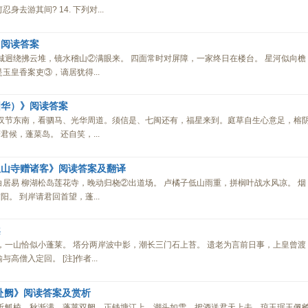
去游其间? 14. 下列对...
》阅读答案
州城迥绕拂云堆，镜水稽山②满眼来。 四面常时对屏障，一家终日在楼台。 星河似向檐
玉皇香案吏③，谪居犹得...
国华）》阅读答案
 汉节东南，看驷马、光华周道。须信是、七闽还有，福星来到。庭草自生心意足，榕
候，蓬菜岛。 还自笑，...
孤山寺赠诸客》阅读答案及翻译
白居易 柳湖松岛莲花寺，晚动归桡②出道场。 卢橘子低山雨重，拼榈叶战水风凉。 烟
。 到岸请君回首望，蓬...
案
开，一山恰似小蓬莱。 塔分两岸波中影，潮长三门石上苔。 遗老为言前日事，上皇曾渡
高僧入定回。 [注]作者...
赴阙》阅读答案及赏析
日近觚棱，秋渐满、蓬莱双阙。正钱塘江上，潮头如雪。把酒送君天上去，琼玉琚玉佩