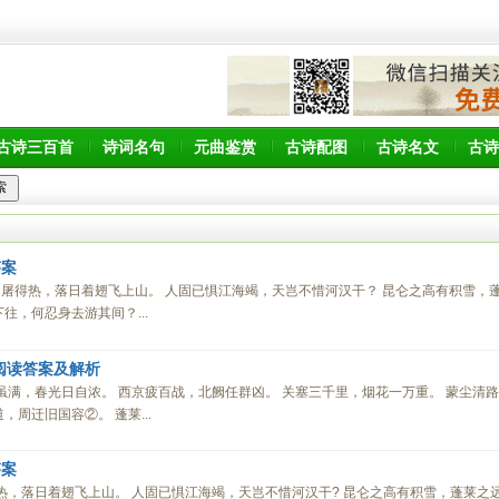
古诗三百首
诗词名句
元曲鉴赏
古诗配图
古诗名文
古诗
答案
无力屠得热，落日着翅飞上山。 人固已惧江海竭，天岂不惜河汉干？ 昆仑之高有积雪，
往，何忍身去游其间？...
阅读答案及解析
兵虽满，春光日自浓。 西京疲百战，北阙任群凶。 关塞三千里，烟花一万重。 蒙尘清路
，周迁旧国容②。 蓬莱...
答案
得热，落日着翅飞上山。 人固已惧江海竭，天岂不惜河汉干? 昆仑之高有积雪，蓬莱之