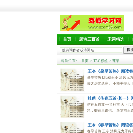
首页
唐诗三百首
宋词精选
当前位置:
：
首页
>
TAG标签
> 蓬莱
王令《暑旱苦热》阅读
暑旱苦热 [北宋]王令 清风
莱之远常遗寒。 不能手提天下
杜甫《伤春五首·其一》
伤春五首其一① 杜甫 天下
急，御宿且谁供。 殷复前王道
王令《春旱苦热》阅读
春旱苦热 王令 清风无力屠