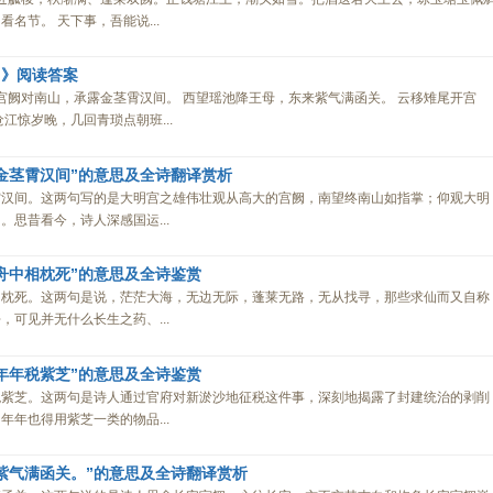
名节。 天下事，吾能说...
）》阅读答案
莱宫阙对南山，承露金茎霄汉间。 西望瑶池降王母，东来紫气满函关。 云移雉尾开宫
江惊岁晚，几回青琐点朝班...
金茎霄汉间”的意思及全诗翻译赏析
霄汉间。这两句写的是大明宫之雄伟壮观从高大的宫阙，南望终南山如指掌；仰观大明
思昔看今，诗人深感国运...
舟中相枕死”的意思及全诗鉴赏
相枕死。这两句是说，茫茫大海，无边无际，蓬莱无路，无从找寻，那些求仙而又自称
可见并无什么长生之药、...
年年税紫芝”的意思及全诗鉴赏
税紫芝。这两句是诗人通过官府对新淤沙地征税这件事，深刻地揭露了封建统治的剥削
年也得用紫芝一类的物品...
紫气满函关。”的意思及全诗翻译赏析