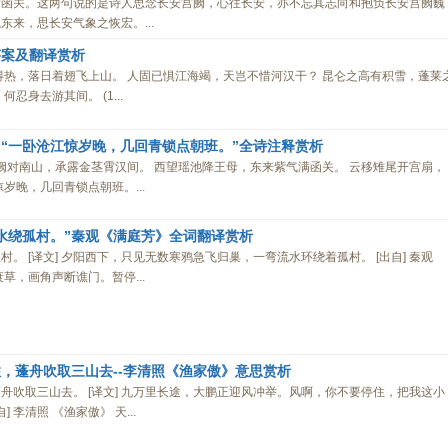
满函关。这两句说的是诗人思念长安宫阙，心往长安，亦不忘其志向和抱负长安宫阙巍
来，思长安气象之恢宏。...
答案及翻译赏析
力屠得热，落日着翅飞上山。 人固已惧江海竭，天岂不惜河汉干？ 昆仑之高有积雪，蓬莱
忍身去游其间。 (1...
“一卧沧江惊岁晚，几回青锁点朝班。”全诗注释赏析
宫阙对南山，承露金茎霄汉间。 西望瑶池降王母，东来紫气满函关。 云移雉尾开宫扇，
岁晚，几回青锁点朝班。...
水绕孤村。”秦观《满庭芳》全词翻译赏析
。 [译文] 夕阳西下，只见无数寒鸦急飞归巢，一弯流水环绕着孤村。 [出自] 秦观
草，画角声断谯门。暂停...
，蓬舟吹取三山去--李清照《渔家傲》意思赏析
舟吹取三山去。 [译文] 九万里长途，大鹏正迎风冲举。风啊，你不要停住，把我这小
 李清照 《渔家傲》 天...