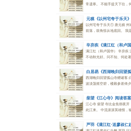
常遗寒。 不能手提天下往，何忍身
元稹《以州宅夸于乐天
以州宅夸于乐天① 唐元稹 
前落，鼓角惊从地底回。 我是
辛弃疾《满江红（和卢
满江红（和卢国华） 辛弃疾
不动秋光好。问不知、何处著君
白居易《西湖晚归回望
西湖晚归回望孤山寺赠诸客 
波淡荡摇空碧，楼殿参差倚夕阳
柴望《江心寺》阅读答
江心寺 柴望 寺比金焦彻夜
此江来。 中流滚滚英雄恨，输与
严羽《满江红·送廖叔仁
满江红送廖叔仁赴阙 严羽 