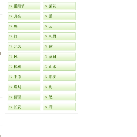
重阳节
菊花
月亮
泪
鸟
云
灯
相思
北风
露
阴
风
落日
松树
山水
中原
朋友
送别
树
哲理
愁
长安
霜
鹓