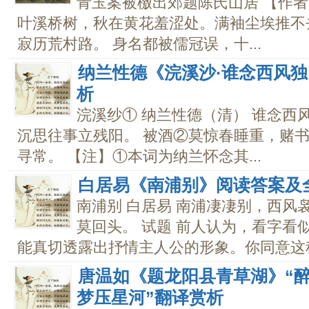
青玉案被檄出郊题陈氏山居 【作者】
叶溪桥树，秋在黄花羞涩处。满袖尘埃推不
寂历荒村路。 身名都被儒冠误，十...
纳兰性德《浣溪沙·谁念西风
析
浣溪纱① 纳兰性德（清） 谁念西
沉思往事立残阳。 被酒②莫惊春睡重，赌
寻常。 【注】①本词为纳兰怀念其...
白居易《南浦别》阅读答案及
南浦别 白居易 南浦凄凄别，西风
莫回头。 试题 前人认为，看字看
能真切透露出抒情主人公的形象。你同意这种.
唐温如《题龙阳县青草湖》“醉
梦压星河”翻译赏析