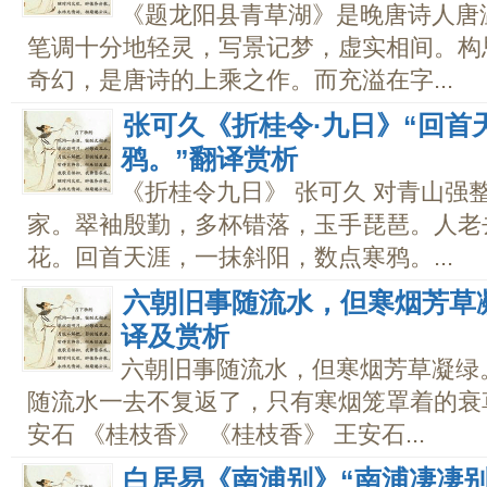
《题龙阳县青草湖》是晚唐诗人唐
笔调十分地轻灵，写景记梦，虚实相间。构
奇幻，是唐诗的上乘之作。而充溢在字...
张可久《折桂令·九日》“回首
鸦。”翻译赏析
《折桂令九日》 张可久 对青山强
家。翠袖殷勤，多杯错落，玉手琵琶。人老
花。回首天涯，一抹斜阳，数点寒鸦。...
六朝旧事随流水，但寒烟芳草凝
译及赏析
六朝旧事随流水，但寒烟芳草凝绿。
随流水一去不复返了，只有寒烟笼罩着的衰草还
安石 《桂枝香》 《桂枝香》 王安石...
白居易《南浦别》“南浦凄凄