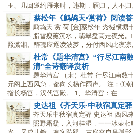
玉。几回邀约雁来时，违期，雁归，人不归。.
蔡松年《鹧鸪天•赏荷》阅读
鹧鸪天 赏 荷 [金]蔡松年 秀樾
脂雪瘦薰沉水，翡翠盘高走夜光。
照潇湘。醉魂应逐凌波梦，分付西风此夜凉。.
杜常《题华清宫》“行尽江南
清”全诗翻译赏析
题华清宫 （宋）杜常 行尽江南数
元阁上西风急，都向长杨作雨声。 注：①
指长杨宫，汉代宫殿。 1、华清宫：在...
史达祖《齐天乐·中秋宿真定
齐天乐中秋宿真定驿 史达祖 西风
照野霜凝，入河桂湿，一一冰壶相
光，尽成悲镜。有客踌躇，古庭空自吊孤影。.