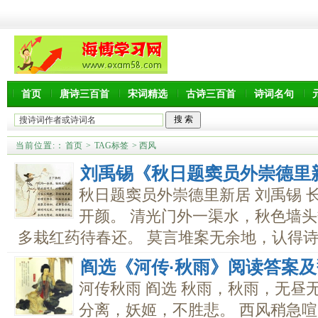
首页
唐诗三百首
宋词精选
古诗三百首
诗词名句
当前位置:
：
首页
>
TAG标签
> 西风
刘禹锡《秋日题窦员外崇德里
秋日题窦员外崇德里新居 刘禹锡 
开颜。 清光门外一渠水，秋色墙头
多栽红药待春还。 莫言堆案无余地，认得诗..
阎选《河传·秋雨》阅读答案
河传秋雨 阎选 秋雨，秋雨，无昼
分离，妖姬，不胜悲。 西风稍急