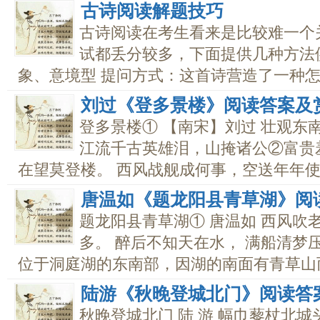
古诗阅读解题技巧
古诗阅读在考生看来是比较难一个
试都丢分较多，下面提供几种方法供
象、意境型 提问方式：这首诗营造了一种怎样
刘过《登多景楼》阅读答案及
登多景楼① 【南宋】刘过 壮观东
江流千古英雄泪，山掩诸公②富贵
在望莫登楼。 西风战舰成何事，空送年年使..
唐温如《题龙阳县青草湖》阅
题龙阳县青草湖① 唐温如 西风吹
多。 醉后不知天在水， 满船清梦
位于洞庭湖的东南部，因湖的南面有青草山而得
陆游《秋晚登城北门》阅读答
秋晚登城北门 陆 游 幅巾藜杖北