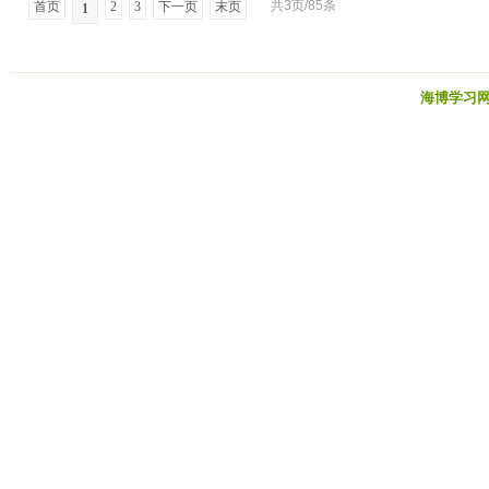
共3页/85条
首页
2
3
下一页
末页
1
海博学习