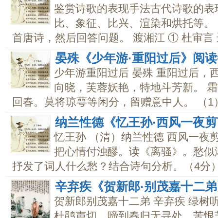
鉴赏诗歌的表现手法古代诗歌的表
比、象征、比兴、渲染和烘托等。 
首唐诗，然后回答问题。 渡湘江 ① 杜审言 迟
晏殊《少年游·重阳过后》阅
少年游重阳过后 晏殊 重阳过后，
向晓，芙蓉妖艳，特地斗芳新。 
回春。莫将琼萼等闲分，留赠意中人。 （1）.
纳兰性德《忆王孙·西风一夜
忆王孙 （清）纳兰性德 西风一夜
把心情付浊醪。读《离骚》。愁似
抒发了词人什么愁？结合诗句分析。（4分）.
辛弃疾《贺新郎·别茂嘉十二
贺新郎别茂嘉十二弟 辛弃疾 绿树
杜鹃声切。啼到春归无寻处，苦恨