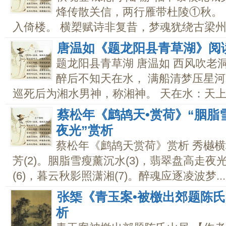
烽传散关信，两行雁带杜陵①秋。
入倚楼。 横槊赋诗非复昔，梦魂犹绕古梁州②
唐温如《题龙阳县青草湖》阅
题龙阳县青草湖 唐温如 西风吹老
醉后不知天在水， 满船清梦压星河
巡死后为湘水男神，称湘神。 天在水：天上的
蔡松年《鹧鸪天•赏荷》“胭脂
夜光”赏析
蔡松年《鹧鸪天赏荷》赏析 秀樾横
芳(2)。胭脂雪瘦薰沉水(3)，翡翠盘高走夜光(
(6)，暮云秋影照潇湘(7)。醉魂应逐凌波梦...
张榘《青玉案•被檄出郊题陈
析