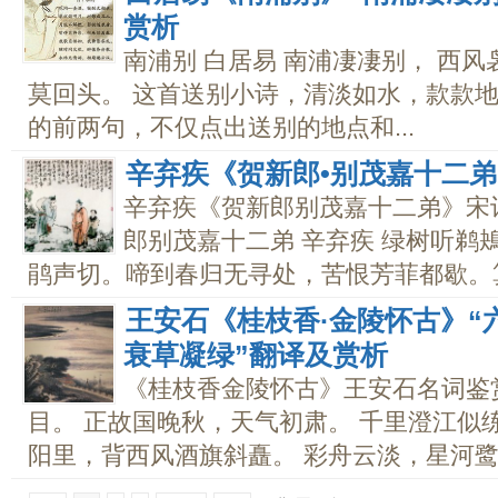
赏析
南浦别 白居易 南浦凄凄别， 西风
莫回头。 这首送别小诗，清淡如水，款款地
的前两句，不仅点出送别的地点和...
辛弃疾《贺新郎•别茂嘉十二
辛弃疾《贺新郎别茂嘉十二弟》宋
郎别茂嘉十二弟 辛弃疾 绿树听鹈
鹃声切。啼到春归无寻处，苦恨芳菲都歇。算
王安石《桂枝香·金陵怀古》“
衰草凝绿”翻译及赏析
《桂枝香金陵怀古》王安石名词鉴赏
目。 正故国晚秋，天气初肃。 千里澄江似
阳里，背西风酒旗斜矗。 彩舟云淡，星河鹭起