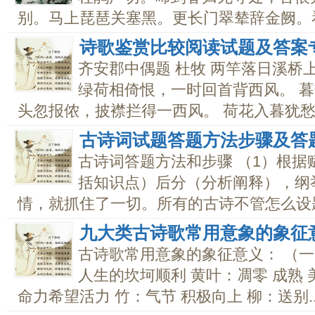
别。马上琵琶关塞黑。更长门翠辇辞金阙。看.
诗歌鉴赏比较阅读试题及答案
齐安郡中偶题 杜牧 两竿落日溪桥
绿荷相倚恨，一时回首背西风。 暮
头忽报侬，披襟拦得一西风。 荷花入暮犹愁热
古诗词试题答题方法步骤及答
古诗词答题方法和步骤 （1）根
括知识点）后分（分析阐释），纲
情，就抓住了一切。所有的古诗不管怎么设题，
九大类古诗歌常用意象的象征
古诗歌常用意象的象征意义： （一
人生的坎坷顺利 黄叶：凋零 成熟 
命力希望活力 竹：气节 积极向上 柳：送别..