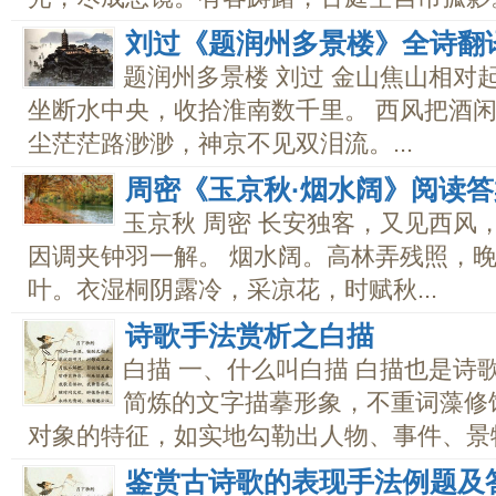
刘过《题润州多景楼》全诗翻
题润州多景楼 刘过 金山焦山相对
坐断水中央，收拾淮南数千里。 西风把酒闲
尘茫茫路渺渺，神京不见双泪流。...
周密《玉京秋·烟水阔》阅读
玉京秋 周密 长安独客，又见西风
因调夹钟羽一解。 烟水阔。高林弄残照，
叶。衣湿桐阴露冷，采凉花，时赋秋...
诗歌手法赏析之白描
白描 一、什么叫白描 白描也是诗
简炼的文字描摹形象，不重词藻修
对象的特征，如实地勾勒出人物、事件、景物.
鉴赏古诗歌的表现手法例题及