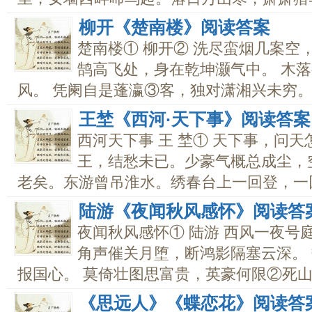
柳开《楚南楼》阅读答案
楚南楼① 柳开② 洗尽蛮烟几案空
鹄高飞处，身在乾坤灏气中。 木
风。 凭阑自是蓬瀛③客，独对潇湘兴未穷。..
王埜《西河·天下事》阅读答案
西河天下事 王 埜① 天下事，问
王，结愁未已。少豪气概总成尘，
老矣。东游曾吊淮水。绣春台上一回登，一回.
陆游《夜闻秋风感怀》阅读答
夜闻秋风感怀① 陆游 西风一夜号
角声催关月堕，断鸿影隔塞云深。
报国心。 莫倚壮图思富贵，英豪何限②死山林
《思远人》《蝶恋花》阅读答