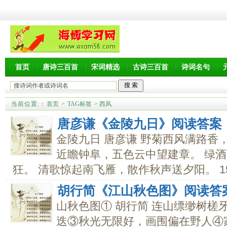
首页
唐诗三百首
宋词精选
古诗三百首
诗词名句
当前位置:
：
首页
>
TAG标签
> 西风
唐彦谦《金陵九日》阅读答案
金陵九日 唐彦谦 野菊西风满路香
近瞻钟阜，五色云中望建章。 绿
狂。 清歌惊起南飞雁，散作秋声送夕阳。 15.
胡行简《江山秋色图》阅读答
山秋色图① 胡行简 连山缥缈树槎
迭③秋光无限好，画围偏在野人④家