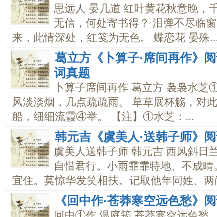
思远人 晏几道 红叶黄花秋意晚，
无信，何处寄书得？ 泪弹不尽临
来，此情深处，红笺为无色。 蝶恋花 晏殊..
葛立方《卜算子·席间再作》阅读
词真题
卜算子席间再作 葛立方 袅袅水芝
风淡淡烟，几点疏疏雨。 草草展杯觞，对
船，细细流霞④举。 【注】①水芝：...
韩元吉《虞美人·送韩子师》
虞美人送韩子师 韩元吉 西风斜日
自惜君行。小雨霏霏特地、不成晴
宜住。莫惊华发笑相扶。记取他年同姓、两尚.
《回中作·苍莽寒空远色愁》阅
回中①作 温庭筠 苍莽寒空远色愁