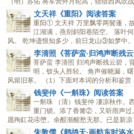
（明）苏佑 将军营外月轮高，猎猎西风吹战袍
文天祥《重阳》阅读答案
重阳① 文天祥 万里飘零两鬓蓬，
江湖满，燕别斜阳巷陌空。 落叶
风。 乾坤遗恨知多少，前日龙山③如梦中。..
李清照《菩萨蛮·归鸿声断残
菩萨蛮 李清照 归鸿声断残云碧，
明，钗头人胜轻。 角声催晓漏，
风留旧寒。 （1）下面对本词的分析和鉴赏，不
钱斐仲《一斛珠》阅读答案
一斛珠 （清）钱斐仲 凄凉秋作。
重门锁。添了香篝②，又听雨声过
愿殉釭花④堕。余酲渐醒愁无那。已是新凉，.
朱敦儒《鹧鸪天·画舫东时洛