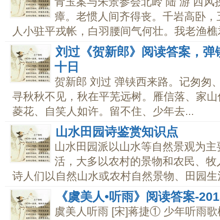
青玉案与朱景参会北岭 陆 游 西
瘴。老惯人间齐得丧。千岩高卧，
人小驻平戎帐，白羽腰间气何壮。我老渔樵君.
刘过《贺新郎》阅读答案，弹
十日
贺新郎 刘过 弹铗西来路。记匆匆
寻秋秋不见，秋在平芜远树。雁信落、家山
菱花、自笑人如许。留不住、少年去...
山水田园诗鉴赏知识点
山水田园派以山水等自然景观为主
活，大多以农村的景物和农民、牧
诗人们以自然山水或农村自然景物、田园生活为
《虞美人•听雨》阅读答案-20
虞美人听雨 [宋]蒋捷① 少年听