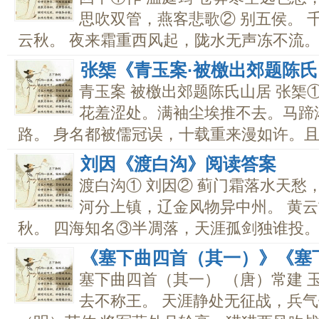
思吹双管，燕客悲歌② 别五侯。 
云秋。 夜来霜重西风起，陇水无声冻不流。..
张榘《青玉案·被檄出郊题陈
青玉案 被檄出郊题陈氏山居 张榘
花羞涩处。满袖尘埃推不去。马蹄
路。 身名都被儒冠误，十载重来漫如许。且尽
刘因《渡白沟》阅读答案
渡白沟① 刘因② 蓟门霜落水天愁
河分上镇，辽金风物异中州。 黄
秋。 四海知名③半凋落，天涯孤剑独谁投。..
《塞下曲四首（其一）》《塞
塞下曲四首（其一） （唐）常建 
去不称王。 天涯静处无征战，兵气