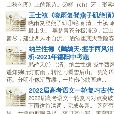
山秋色图》上的题诗。②槎（ch）牙：形容树
王士禛《晓雨复登燕子矶绝顶
晓雨复登燕子矶①绝顶 清王士禛 
最上头。 吴楚青苍分极浦③，江山
皆尽，建业西风水自流。 洒酒重悲天堑险⑤..
纳兰性德《鹧鸪天·握手西风
析-2021年德阳中考题
鹧鸪天① （清）纳兰性德 握手西
遥知独听灯前雨，转忆同看雪后山。 凭寄
还。分明小像沉香缕，一片伤心欲画难...
2022届高考语文一轮复习古
2022届高考语文一轮复习对点突破
下面这首清词，完成各题。 菩萨蛮
里，女墙西畔啼乌起。落日万山寒，萧萧猎马还