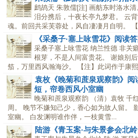
鹧鸪天 朱敦儒[注] 画舫东时洛
泪分携后，十夜长亭九梦君。 云
魂。前回共采芙蓉处，风自凄凄月自明。 【注
《采桑子·塞上咏雪花》阅读答
采桑子塞上咏雪花 纳兰性德 非关
根芽，不是人间富贵花。 谢娘别
笳，万里西风瀚海沙。 【注】此词作于康熙..
袁枚《晚菊和蔗泉观察韵》阅
短，帘卷西风小室幽
晚菊和蔗泉观察韵 （清）袁牧 千
周。 晚节不嫌知己少，香心如为故人留。 
室幽。 白发渊明谁作伴，一枝黄雪...
陆游《青玉案·与朱景参会北