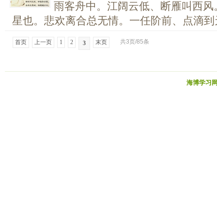
雨客舟中。江阔云低、断雁叫西风
星也。悲欢离合总无情。一任阶前、点滴到天.
共3页/85条
首页
上一页
1
2
末页
3
海博学习