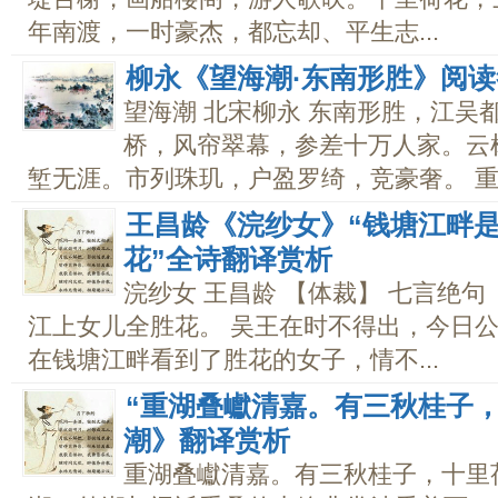
年南渡，一时豪杰，都忘却、平生志...
柳永《望海潮·东南形胜》阅
望海潮 北宋柳永 东南形胜，江吴
桥，风帘翠幕，参差十万人家。云
堑无涯。市列珠玑，户盈罗绮，竞豪奢。 重湖
王昌龄《浣纱女》“钱塘江畔
花”全诗翻译赏析
浣纱女 王昌龄 【体裁】 七言绝句
江上女儿全胜花。 吴王在时不得出，今日公
在钱塘江畔看到了胜花的女子，情不...
“重湖叠巘清嘉。有三秋桂子，
潮》翻译赏析
重湖叠巘清嘉。有三秋桂子，十里荷