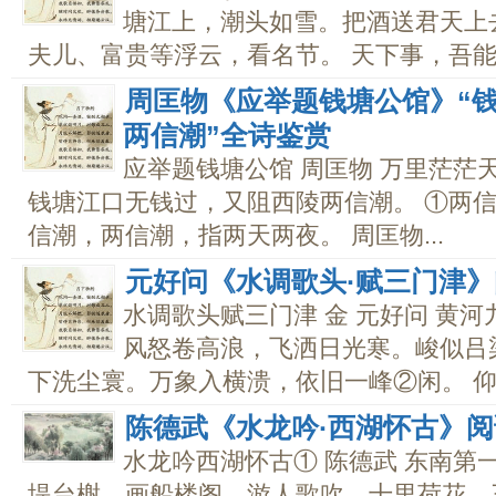
塘江上，潮头如雪。把酒送君天上
夫儿、富贵等浮云，看名节。 天下事，吾能说
周匡物《应举题钱塘公馆》“
两信潮”全诗鉴赏
应举题钱塘公馆 周匡物 万里茫茫
钱塘江口无钱过，又阻西陵两信潮。 ①两
信潮，两信潮，指两天两夜。 周匡物...
元好问《水调歌头·赋三门津
水调歌头赋三门津 金 元好问 黄
风怒卷高浪，飞洒日光寒。峻似吕
下洗尘寰。万象入横溃，依旧一峰②闲。 仰危
陈德武《水龙吟·西湖怀古》
水龙吟西湖怀古① 陈德武 东南第
堤台榭，画船楼阁，游人歌吹。十里荷花，