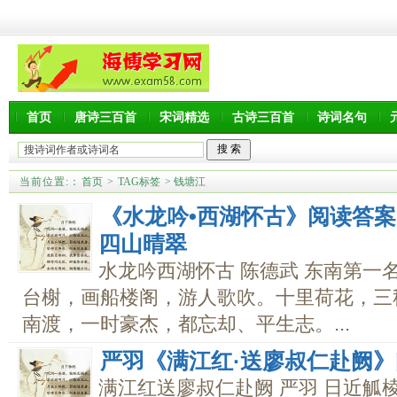
首页
唐诗三百首
宋词精选
古诗三百首
诗词名句
当前位置:
：
首页
>
TAG标签
> 钱塘江
《水龙吟•西湖怀古》阅读答
四山晴翠
水龙吟西湖怀古 陈德武 东南第一
台榭，画船楼阁，游人歌吹。十里荷花，三
南渡，一时豪杰，都忘却、平生志。...
严羽《满江红·送廖叔仁赴阙
满江红送廖叔仁赴阙 严羽 日近觚