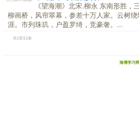
《望海潮》北宋.柳永 东南形胜，
柳画桥，风帘翠幕，参差十万人家。云树绕
涯。市列珠玑，户盈罗绮，竞豪奢。...
共1页/11条
海博学习