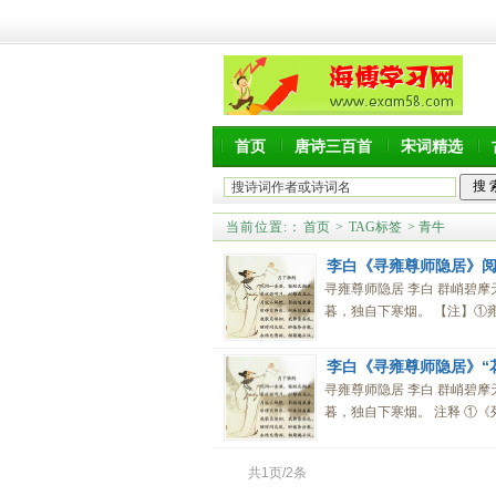
首页
唐诗三百首
宋词精选
当前位置:
：
首页
>
TAG标签
> 青牛
李白《寻雍尊师隐居》
寻雍尊师隐居 李白 群峭碧
暮，独自下寒烟。 【注】①雍
李白《寻雍尊师隐居》“
寻雍尊师隐居 李白 群峭碧
暮，独自下寒烟。 注释 ①《
共1页/2条