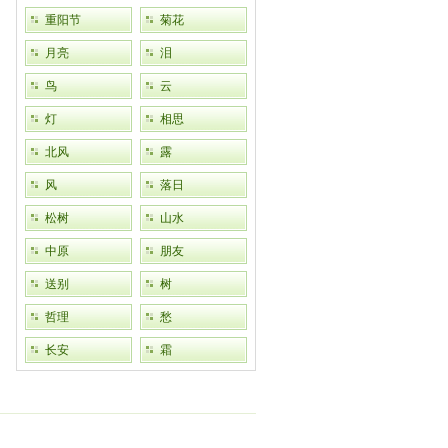
重阳节
菊花
月亮
泪
鸟
云
灯
相思
北风
露
风
落日
松树
山水
中原
朋友
送别
树
哲理
愁
长安
霜