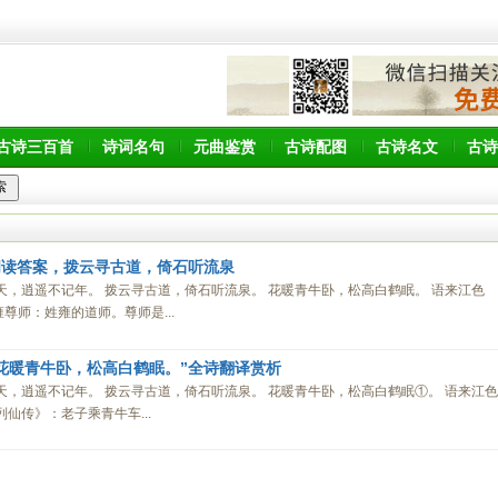
古诗三百首
诗词名句
元曲鉴赏
古诗配图
古诗名文
古诗
阅读答案，拨云寻古道，倚石听流泉
摩天，逍遥不记年。 拨云寻古道，倚石听流泉。 花暖青牛卧，松高白鹤眠。 语来江色
尊师：姓雍的道师。尊师是...
花暖青牛卧，松高白鹤眠。”全诗翻译赏析
摩天，逍遥不记年。 拨云寻古道，倚石听流泉。 花暖青牛卧，松高白鹤眠①。 语来江色
列仙传》：老子乘青牛车...