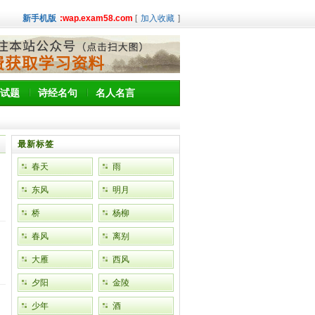
新手机版
:wap.exam58.com
[
加入收藏
]
试题
诗经名句
名人名言
最新标签
春天
雨
东风
明月
桥
杨柳
春风
离别
大雁
西风
夕阳
金陵
少年
酒