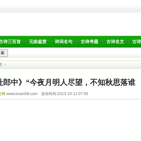
古诗三百首
元曲鉴赏
诗词名句
古诗考题
古诗名文
古诗
赏
>
杜郎中》“今夜月明人尽望，不知秋思落谁
习网
www.exam58.com 发布时间:2013-10-12 07:56
家？” 全诗翻译赏析
。