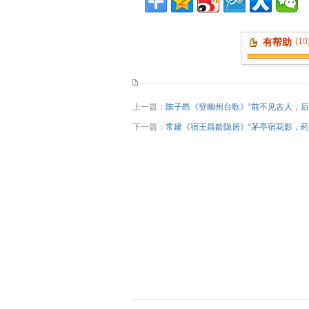
有帮助
(10
上一篇：
陈子昂《登幽州台歌》“前不见古人，后
下一篇：
常建《宿王昌龄隐居》“茅亭宿花影，药