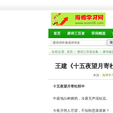
首页
唐诗三百首
宋词精选
当前位置:
首页
>
唐诗三百首全集
>
唐诗鉴
王建《十五夜望月寄
来源：
海博学
十五夜望月寄杜郎中
中庭地白树栖鸦，冷露无声湿桂花
今夜月明人尽望，不知秋思落谁家？