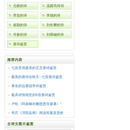
元稹的诗
温庭筠诗词
李贺的诗
李颀的诗
崔颢的诗
刘长卿的诗
岑参的诗
刘禹锡的诗
唐诗鉴赏
推荐内容
七首意境最美的五言唐诗鉴赏
最美的唐诗在秋天--七首唐诗鉴赏
著名的边塞战争诗鉴赏
最具诗情画意的6首唐诗鉴赏
卢纶《同崔峒补阙慈恩寺避暑》“
韦庄《汧阳县阁》阅读答案及赏析
古诗文图片鉴赏