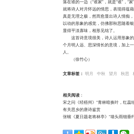
落在谁的一边（“谁家”，就是“谁”，
就将诗人对月怀远的情思，表现得蕴藉
真是无理之极，然而愈显出诗人情痴，
以动的形象的感觉，仿佛那秋思随着银
显得平淡寡味，相形见绌了。
这首诗意境很美，诗人运用形象的语
个月明人远、思深情长的意境，加上一
人。
（徐竹心）
文章标签：
明月
中秋
望月
秋思
相关阅读
：
宋之问《经梧州》“青林暗换叶，红蕊续
有关思乡的唐诗鉴赏
张蠙《夏日题老将林亭》“墙头雨细垂