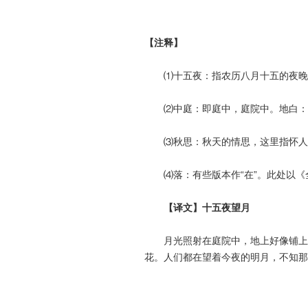
【注释】
⑴十五夜：指农历八月十五的夜晚
⑵中庭：即庭中，庭院中。地白：指
⑶秋思：秋天的情思，这里指怀人
⑷落：有些版本作“在”。此处以《
【译文】十五夜望月
月光照射在庭院中，地上好像铺上了
花。人们都在望着今夜的明月，不知那