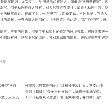
“家”是语尾助词，无实义）。明明是自己在怀人，偏偏说“秋思落谁家”，这
深沉。似乎秋思唯诗人独有，别人尽管也在望月，却并无秋思可言。这
手法确实高妙。在炼字上，一个“落”字，新颖妥贴，不同凡响，它给人
月的清辉，一齐洒落人间似的。《全唐诗》录此诗，“落”字作“在”，就
言，丰美的想象，渲染了中秋望月的特定的环境气氛，把读者带进一
个唱叹有神、悠然不尽的结尾，将别离思聚的情意，表现得非常委婉动
桂花
开花”全诗
杜审言《赠苏绾书记》“红粉楼中应计日，燕支山下
崔郊《赠婢》“公子王孙逐后尘，绿珠垂泪滴罗巾。
纤草，水面风
无可《秋寄从兄贾岛》“听雨寒更彻，开门落叶深”