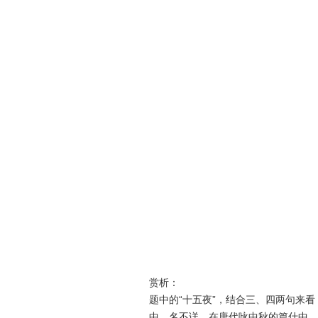
赏析：
题中的“十五夜”，结合三、四两句来
中，名不详。在唐代咏中秋的篇什中，