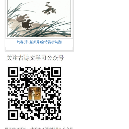
约客(宋·赵师秀)全诗赏析与翻