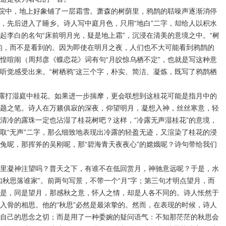
院中，地上好象铺了一层霜雪。萧森的树荫里，鸦鹊的聒噪声逐渐消停
，先后进入了睡乡。诗人写中庭月色，只用“地白”二字，却给人以积水
起李白的名句“床前明月光，疑是地上霜”，沉浸在清美的意境之中。“树
的，而不是看到的。因为即使在明月之夜，人们也不大可能看到鸦鹊的
惶喧闹（周邦彦《蝶恋花》词有句“月皎惊乌栖不定”，也就是写这种意
听觉感受出来。“树栖鸦”这三个字，朴实、简洁、凝炼，既写了鸦鹊栖
露打湿庭中桂花。如果进一步揣摩，更会联想到这桂花可能是指月中的
题之笔。诗人在万籁俱寂的深夜，仰望明月，凝想入神，丝丝寒意，轻
清冷的露珠一定也沾湿了桂花树吧？这样，“冷露无声湿桂花”的意境，
取“无声”二字，那么细致地表现出冷露的轻盈无迹，又渲染了桂花的浸
兔呢，那挥斧的吴刚呢，那“碧海青天夜夜心”的嫦娥呢？诗句带给我们
凝神注望吗？普天之下，有谁不在低回赏月，神驰意远呢？于是，水
知秋思落谁家”。前两句写景，不带一个“月”字；第三句才明点望月，而
是，同是望月，那感秋之意，怀人之情，却是人各不同的。诗人怅然于
入骨的相思。他的“秋思”必然是最浓挚的。然而，在表现的时候，诗人
自己的思念之切；而是用了一种委婉的疑问语气：不知那茫茫的秋思会