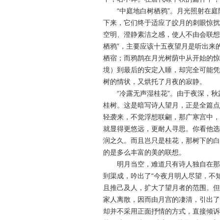
“中庭地白树栖鸦”。月光照射在庭
下来，它们终于适应了皎月的刺眼惊扰
空明、澄静素洁之感，使人不由会联想
栖鸦”，主要应该十五夜望月是听出来
栖宿；而鸦鹊在月光树荫中从开始的惊
境）到最后的安定入睡，却完全可能凭
树的情状，又烘托了月夜的寂静。
“冷露无声湿桂花”。由于夜深，秋
桂树。这是暗写诗人望月，正是全篇点
轻袭来，不觉浮想联翩，那广寒宫中，
就显得更悠远，更耐人寻思。你看他选
润之久。而且岂只是桂花，那树下的白
的是多么丰富的美的联想。
明月当空，难道只有诗人独自在那里
到渠成，吟出了“今夜月明人尽望，不
且推己及人，扩大了望月者的范围。但
家人离散，因而由月宫的凄清，引出了
却并不采用正面抒情的方式，直接倾诉