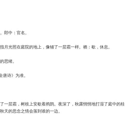
。郎中：官名。
月光照在庭院的地上，像铺了一层霜一样。栖：歇，休息。
的思绪。
全唐诗》为准。
一层霜，树枝上安歇着鸦鹊。夜深了，秋露悄悄地打湿了庭中的桂
秋天的思念之情会落到谁的一边。