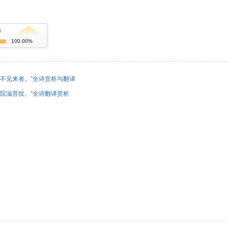
)
100.00%
不见来者。”全诗赏析与翻译
院滋苔纹。”全诗翻译赏析