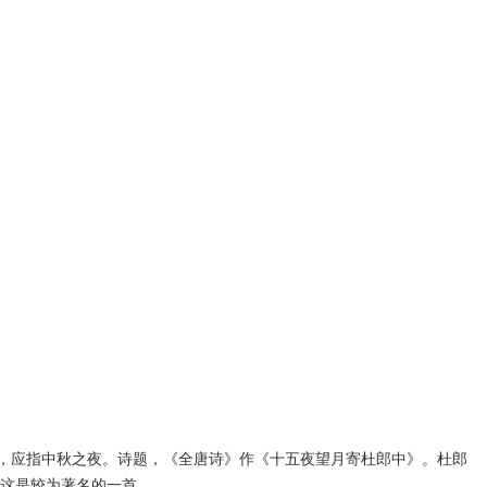
看，应指中秋之夜。诗题，《全唐诗》作《十五夜望月寄杜郎中》。杜郎
这是较为著名的一首。