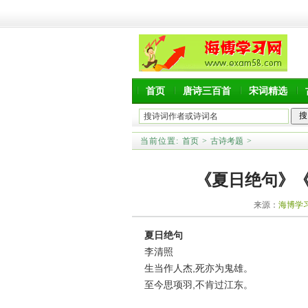
首页
唐诗三百首
宋词精选
当前位置:
首页
>
古诗考题
>
《夏日绝句》
来源：
海博学
夏日绝句
李清照
生当作人杰,死亦为鬼雄。
至今思项羽,不肯过江东。