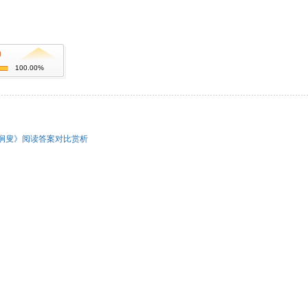
)
100.00%
涧叟》阅读答案对比赏析