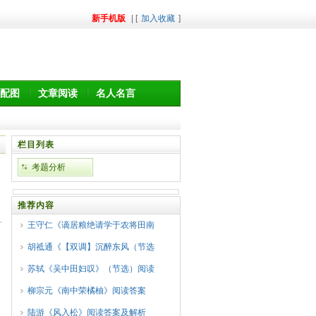
新手机版
| [
加入收藏
]
配图
文章阅读
名人名言
栏目列表
考题分析
推荐内容
王守仁《谪居粮绝请学于农将田南
胡祗通《【双调】沉醉东风（节选
苏轼《吴中田妇叹》（节选）阅读
柳宗元《南中荣橘柚》阅读答案
陆游《风入松》阅读答案及解析