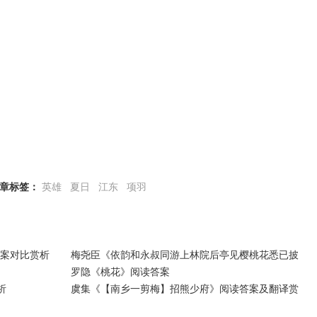
章标签：
英雄
夏日
江东
项羽
案对比赏析
梅尧臣《依韵和永叔同游上林院后亭见樱桃花悉已披
罗隐《桃花》阅读答案
析
虞集《【南乡一剪梅】招熊少府》阅读答案及翻译赏