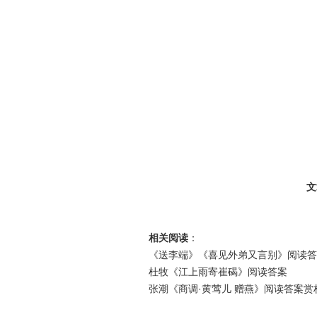
文
相关阅读
：
《送李端》《喜见外弟又言别》阅读答
杜牧《江上雨寄崔碣》阅读答案
张潮《商调·黄莺儿 赠燕》阅读答案赏