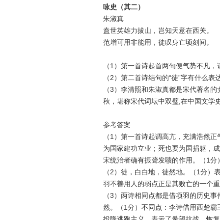
咏史（其二）
朱淑真
盍世英雄力拔山，岂知天意在西关。
范增可用非能用，徒叹身亡顷刻间。
（1）第一首诗起首两句便气势不凡，
（2）第二首诗结句的“徒”字有什么表
（3）李清照和朱淑真都是宋代著名的
秋，堪称宋代词坛中双璧,在中国文学
参考答案
（1）第一首诗起调高亢，充满浩然正
为国家建功立业；死也要为国捐躯，成
宋统治者确有振聋发聩的作用。（1分
（2）徒，白白地，徒然地。（1分）
羽不善用人的弱点正是其败亡的一个重
（3）两诗相同点都是借项羽的历史事
然。（1分）不同点：李诗借用西楚霸
投降逃跑主义，表示了希望抗战，恢复