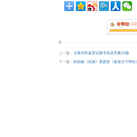
有帮助
(10
上一篇：
古典诗歌鉴赏试题专练及答案10题
下一篇：
欧阳修《别滁》黄庭坚《夜发分宁寄杜