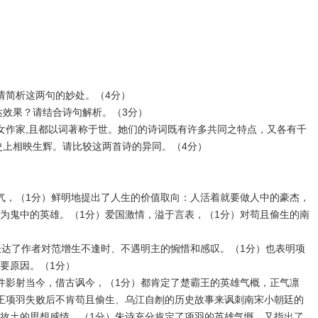
请简析这两句的妙处。（4分）
达效果？请结合诗句解析。（3分）
女作家,且都以词著称于世。她们的诗词既有许多共同之特点，又各有千
史上相映生辉。请比较这两首诗的异同。（4分）
气，（1分）鲜明地提出了人生的价值取向：人活着就要做人中的豪杰，
为鬼中的英雄。（1分）爱国激情，溢于言表，（1分）对苟且偷生的南
）
表达了作者对范增生不逢时、不遇明主的惋惜和感叹。（1分）也表明项
要原因。（1分）
件影射当今，借古讽今，（1分）都肯定了楚霸王的英雄气概，正气凛
王项羽失败后不肯苟且偷生、乌江自刎的历史故事来讽刺南宋小朝廷的
故土的思想感情。（1分）朱诗充分肯定了项羽的英雄气慨，又指出了