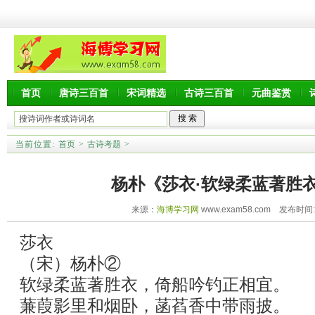
首页
唐诗三百首
宋词精选
古诗三百首
元曲鉴赏
当前位置:
首页
>
古诗考题
>
杨朴《莎衣·软绿柔蓝著胜
来源：
海博学习网
www.exam58.com 发布时间:20
莎衣
（宋）杨朴②
软绿柔蓝著胜衣，倚船吟钓正相宜。
蒹葭影里和烟卧，菡萏香中带雨披。