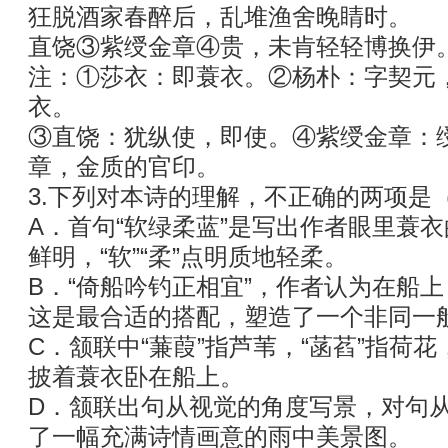
狂脱酒家春醉后，乱堆渔舍晚睛时。
直饶③紫绶金章④贵，未肯轻轻博换伊
注：①莎衣：即蓑衣。②杨朴：字契元
衣。
③直饶：犹纵使，即使。④紫绶金章：
章，金质的官印。
3.下列对本诗的理解，不正确的两项是
A．首句“软绿柔蓝”是写出作者眼里蓑衣的
鲜明，“软”“柔”点明质地轻柔。
B．“倚船吟钓正相宜”，作者认为在船
这是最合适的搭配，塑造了一个非同一
C．颔联中“蒹葭”指芦苇，“菡萏”指荷花，
披着蓑衣卧在船上。
D．颔联出句从视觉的角度写景，对句
了一幅充满诗情画意的雨中美景图。