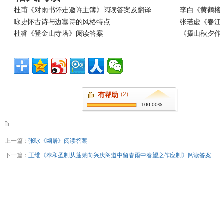
杜甫《对雨书怀走邀许主簿》阅读答案及翻译
李白《黄鹤
咏史怀古诗与边塞诗的风格特点
张若虚《春
杜睿《登金山寺塔》阅读答案
《摄山秋夕
有帮助
(2)
100.00%
上一篇：
张咏《幽居》阅读答案
下一篇：
王维《奉和圣制从蓬莱向兴庆阁道中留春雨中春望之作应制》阅读答案