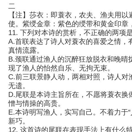
二
【注】莎衣：即蓑衣，农夫、渔夫用以
使。紫绶金章：紫色的绶带和黄金印章
11. 下列对本诗的赏析，不正确的两项是
A.首联表达了诗人对蓑衣的喜爱之情，
真情流露。
B.颈联通过渔人的沉醉狂放脱衣和晚晴
现了渔人的怡然自乐、无拘无束。
C.前三联景静人动，两相对照，诗人对
无遗。
D.尾联是本诗主旨所在，不愿将蓑衣换
憎与情操的高贵。
E.本诗明写渔人，实写自己。不着力于“
新巧。
12. 这首诗的尾联在表现手法上有什么