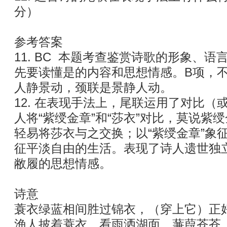
分）
参考答案
11. BC 本题考查鉴赏诗歌的形象、
先要读懂是的内容和思想情感。B项，
人静景动，颈联是景静人动。
12. 在表现手法上，尾联运用了对比
人将“紫绶金章”和“莎衣”对比，莫说紫
轻易将莎衣与之交换；以“紫绶金章”象征
征平淡自由的生活。表现了诗人遗世独
敝履的思想情感。
诗意
蓑衣绿蓝相间胜过锦衣，（穿上它）正
渔人披着蓑衣，看雨洒湖面，蒹葭苍苍