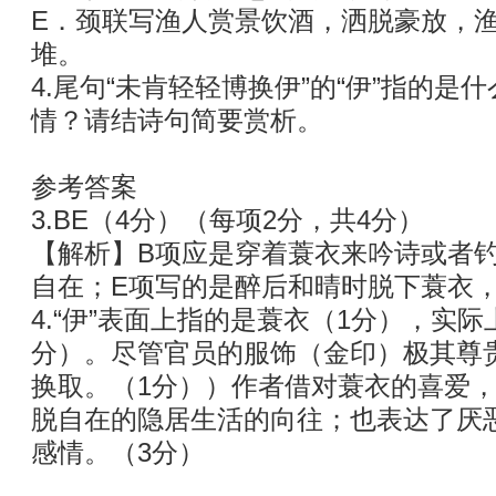
E．颈联写渔人赏景饮酒，洒脱豪放，
堆。
4.尾句“未肯轻轻博换伊”的“伊”指的
情？请结诗句简要赏析。
参考答案
3.BE（4分）（每项2分，共4分）
【解析】B项应是穿着蓑衣来吟诗或者
自在；E项写的是醉后和晴时脱下蓑衣
4.“伊”表面上指的是蓑衣（1分），实
分）。尽管官员的服饰（金印）极其尊
换取。（1分））作者借对蓑衣的喜爱
脱自在的隐居生活的向往；也表达了厌
感情。（3分）