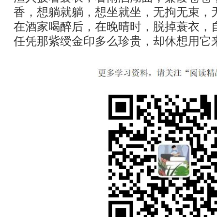
香，想躺就躺，想坐就坐，无拘无束，
在酒家喝醉后，在晚晴时，脱掉蓑衣，
任凭那紫绶金印多么珍贵，却休想用它