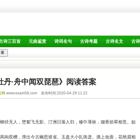
古诗三百首
元曲鉴赏
诗词名句
古诗考题
古诗名文
古诗
牡丹·舟中闻双琵琶》阅读答案
习网
www.exam58.com 发布时间:2020-04-29 11:22
柳径无人，堕絮飞无影。汀洲日落人归，修巾薄袂，撷香拾翠相竞。如
凤响双槽，弹出今古幽思谁省。玉盘大小乱珠迸。酒上妆面，花艳眉相