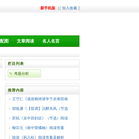
新手机版
| [
加入收藏
]
配图
文章阅读
名人名言
栏目列表
考题分析
推荐内容
王守仁《谪居粮绝请学于农将田南
胡祗通《【双调】沉醉东风（节选
苏轼《吴中田妇叹》（节选）阅读
柳宗元《南中荣橘柚》阅读答案
陆游《风入松》阅读答案及解析