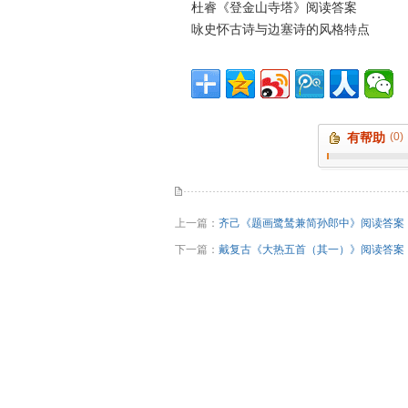
杜睿《登金山寺塔》阅读答案
咏史怀古诗与边塞诗的风格特点
有帮助
(0)
上一篇：
齐己《题画鹭鸶兼简孙郎中》阅读答案
下一篇：
戴复古《大热五首（其一）》阅读答案