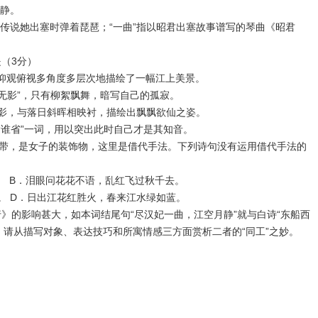
静。
传说她出塞时弹着琵琶；“一曲”指以昭君出塞故事谱写的琴曲《昭君
（3分）
仰观俯视多角度多层次地描绘了一幅江上美景。
“无影”，只有柳絮飘舞，暗写自己的孤寂。
影，与落日斜晖相映衬，描绘出飘飘欲仙之姿。
“谁省”一词，用以突出此时自己才是其知音。
的彩带，是女子的装饰物，这里是借代手法。下列诗句没有运用借代手法的
。 B．泪眼问花花不语，乱红飞过秋千去。
。 D．日出江花红胜火，春来江水绿如蓝。
行》的影响甚大，如本词结尾句“尽汉妃一曲，江空月静”就与白诗“东船西
，请从描写对象、表达技巧和所寓情感三方面赏析二者的“同工”之妙。