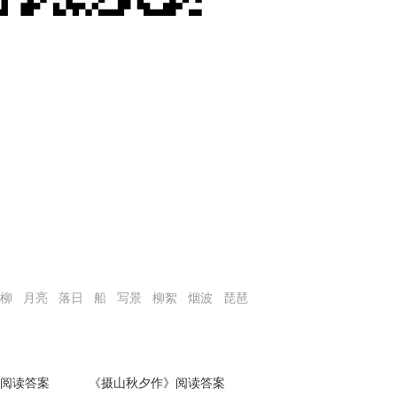
柳
月亮
落日
船
写景
柳絮
烟波
琵琶
阅读答案
《摄山秋夕作》阅读答案