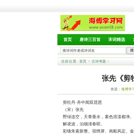
首页
唐诗三百首
宋词精选
当前位置:
首页
>
古诗考题
>
张先《剪
来源：
海博学
剪牡丹·舟中闻双琵琶
（宋）张先
野绿连空，天青垂水，素色溶漾都净。
解凌波，泊烟渚春暝。
彩绦朱索新整。宿绣屏、画船风定。金