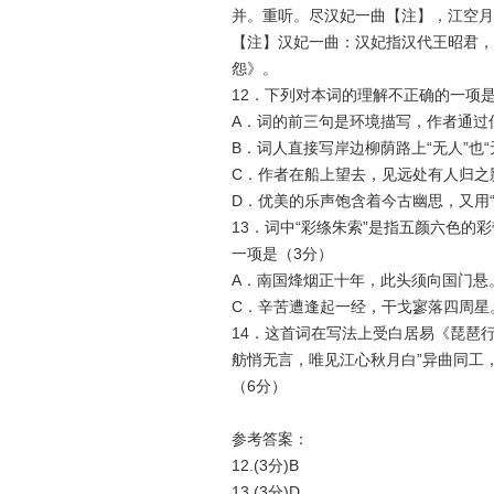
并。重听。尽汉妃一曲【注】，江空月
【注】汉妃一曲：汉妃指汉代王昭君，
怨》。
12．下列对本词的理解不正确的一项是
A．词的前三句是环境描写，作者通过
B．词人直接写岸边柳荫路上“无人”也
C．作者在船上望去，见远处有人归之
D．优美的乐声饱含着今古幽思，又用
13．词中“彩绦朱索”是指五颜六色
一项是（3分）
A．南国烽烟正十年，此头须向国门悬
C．辛苦遭逢起一经，干戈寥落四周星
14．这首词在写法上受白居易《琵琶
舫悄无言，唯见江心秋月白”异曲同工
（6分）
参考答案：
12.(3分)B
13.(3分)D