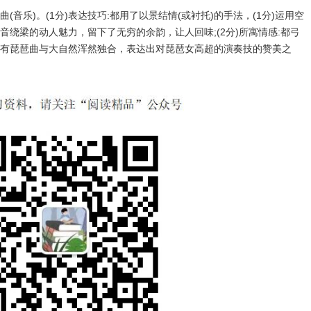
琶曲(音乐)。(1分)表达技巧:都用了以景结情(或衬托)的手法，(1分)运用空
绕梁的动人魅力，留下了无穷的余韵，让人回味;(2分)所寓情感:都弓
有琵琶曲与大自然浑然独合，表达出对琵琶女高超的演奏技的赞美之