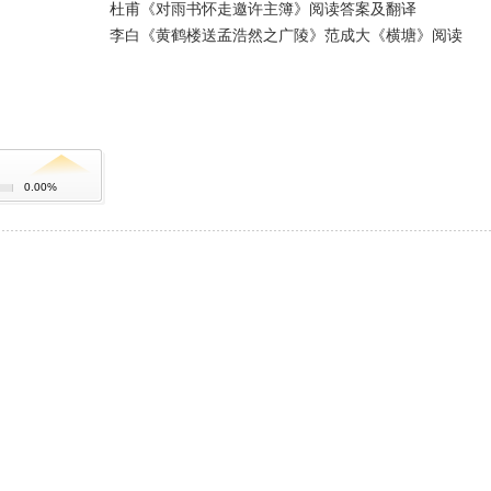
杜甫《对雨书怀走邀许主簿》阅读答案及翻译
李白《黄鹤楼送孟浩然之广陵》范成大《横塘》阅读
0.00%