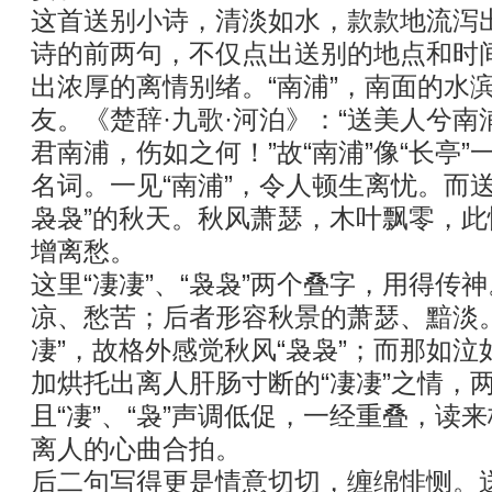
这首送别小诗，清淡如水，款款地流泻
诗的前两句，不仅点出送别的地点和时
出浓厚的离情别绪。“南浦”，南面的水
友。《楚辞·九歌·河泊》：“送美人兮南
君南浦，伤如之何！”故“南浦”像“长亭
名词。一见“南浦”，令人顿生离忧。而
袅袅”的秋天。秋风萧瑟，木叶飘零，
增离愁。
这里“凄凄”、“袅袅”两个叠字，用得传
凉、愁苦；后者形容秋景的萧瑟、黯淡
凄”，故格外感觉秋风“袅袅”；而那如泣
加烘托出离人肝肠寸断的“凄凄”之情，
且“凄”、“袅”声调低促，一经重叠，读
离人的心曲合拍。
后二句写得更是情意切切，缠绵悱恻。