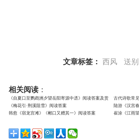
文章标签：
西风
送别
相关阅读
：
《自夏口至鹦鹉洲夕望岳阳寄源中丞》阅读答案及赏
古代诗歌常
《梅花引·荆溪阻雪》阅读答案
陆游《汉宫春
韩愈《宿龙宫滩》《郴口又赠其一》阅读答案
崔涂《江雨