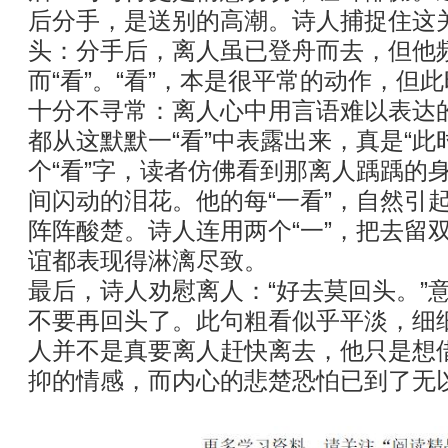
后分手，是送别的高潮。诗人捕捉住这
头：分手后，离人虽已登舟而去，但他
而“看”。“看”，本是很平常的动作，但此
十分不寻常：离人心中用言语难以表达
都从这默默一“看”中表露出来，真是“此
个“看”字，读者仿佛看到那离人踽踽的
间闪动的泪花。他的每“一看”，自然引起
阵阵酸楚。诗人连用两个“一”，把去留
谊都表现得淋漓尽致。
最后，诗人劝慰离人：“好去莫回头。”
不要再回头了。此句粗看似乎平淡，细
人并不是真要离人赶快离去，他只是想
抑的情感，而内心的悲楚恐怕已到了无