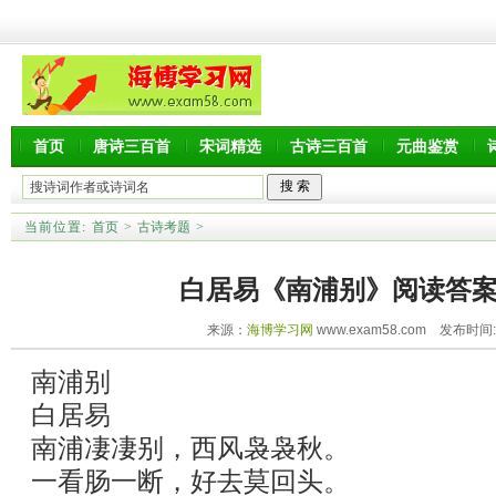
首页
唐诗三百首
宋词精选
古诗三百首
元曲鉴赏
当前位置:
首页
>
古诗考题
>
白居易《南浦别》阅读答
来源：
海博学习网
www.exam58.com 发布时间:20
南浦别
白居易
南浦凄凄别，西风袅袅秋。
一看肠一断，好去莫回头。