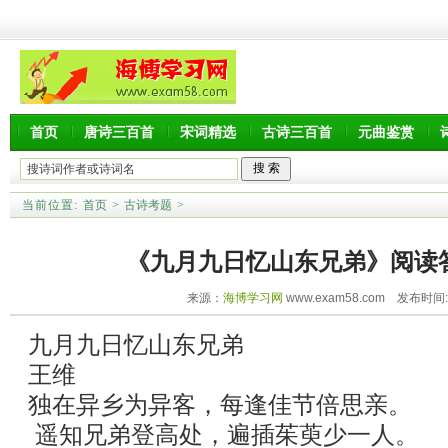
首页
唐诗三百首
宋词精选
古诗三百首
元曲鉴赏
当前位置:
首页
>
古诗考题
>
《九月九日忆山东兄弟》阅读
来源：
海博学习网
www.exam58.com 发布时间:20
九月九日忆山东兄弟
王维
独在异乡为异客，每逢佳节倍思亲。
遥知兄弟登高处，遍插茱萸少一人。