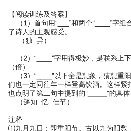
【阅读训练及答案】
（1）首句用“___”和两个“____”
了诗人的主观感受。
（独 异）
（2）“____”字用得极妙，是联系上
（倍）
（3）“____”以下全是想象，猜想重
们也一定同往年一样登高饮酒。这样紧扣了
也点明了第二句中提到的“_____”的具
（遥知 忆 佳节）
注释
⑴九月九日：即重阳节。古以九为阳数