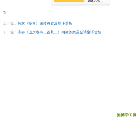
100.00%
上一篇：
韩愈《晚春》阅读答案及翻译赏析
下一篇：
岑参《山房春事二首其二》阅读答案及全诗翻译赏析
海博学习