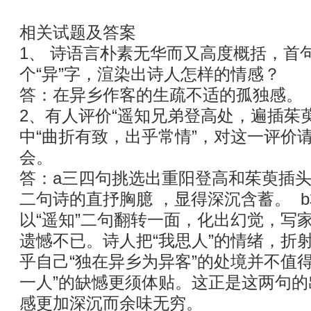
相关试题及答案
1、 诗语言朴素无华而又高度概括，首句
个“异”字，渲染出诗人怎样的情感？
答：在异乡作客的生疏不适的孤独感。
2、有人评价“遥知兄弟登高处，遍插茱
中“曲折有致，出乎常情”，对这一评价
会。
答：a三四句挑选出重阳登高和茱萸插
二句诗的直抒胸臆 ，显得深沉含蓄。 
以“遥知”二句翻转一面，化出幻觉，写
遗憾不已。诗人把“我思人”的情绪，折射
乎自己“独在异乡为异客”的处境并不值
一人”的缺憾更须体贴。这正是这两句
感更加深沉而余味无穷。