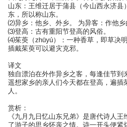
山东：王维迁居于蒲县（今山西永济县
东，所以称山东。
⑵异乡：他乡、外乡。 为异客：作他乡
⑶登高：古有重阳节登高的风俗。
⑷茱萸（zhūyú）：一种香草，即草决
插戴茱萸可以避灾克邪。
译文
独自漂泊在外作异乡之客，每逢佳节到
遥想家乡的亲人们今天都在登高，遍插
人。
赏析：
《九月九日忆山东兄弟》是唐代诗人王
了游子的思乡怀亲之情。诗一开头便紧