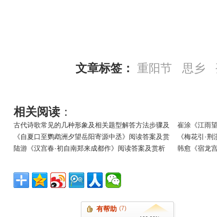
文章标签：
重阳节
思乡
相关阅读
：
古代诗歌常见的几种形象及相关题型解答方法步骤及
崔涂《江雨
《自夏口至鹦鹉洲夕望岳阳寄源中丞》阅读答案及赏
《梅花引·荆
陆游《汉宫春·初自南郑来成都作》阅读答案及赏析
韩愈《宿龙
有帮助
(7)