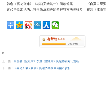
韩愈《宿龙宫滩》《郴口又赠其一》阅读答案
《自夏口至
古代诗歌常见的几种形象及相关题型解答方法步骤及
崔涂《江雨
有帮助
(168)
100.00%
上一篇：
白居易《忆江南》李煜《望江南》阅读答案对比赏析
下一篇：
《喜见外弟又言别》阅读答案及全诗翻译赏析