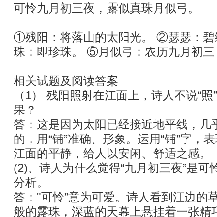
可怜九月初三夜，露似真珠月似弓。
①残阳：将落山的太阳光。 ②瑟瑟：碧
珠：即珍珠。 ⑤月似弓：农历九月初
相关试题及阅读答案
（1） 残阳照射在江面上，诗人不说“照
果？
答：这是因为太阳已经接近地平线，几
的，用“铺”准确、形象。运用“铺”字，
江面的平静，给人以安闲、舒适之感。
(2)、诗人为什么觉得“九月初三夜”是
分析。
答："可怜”意为可爱。诗人看到江边的
般的露珠，深蓝的天幕上悬挂着一张精