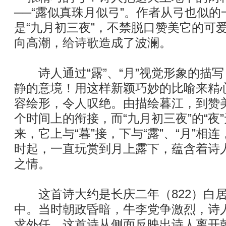
──“露似真珠月似弓”。作者从弓也似
是“九月初三夜”，不禁脱口赞美它的可
向高潮，给诗歌造成了波澜。
诗人通过“露”、“月”视觉形象的描
静的意境！用这样新颖巧妙的比喻来精
容绘形，令人叹绝。由描绘暮江，到赞
个时间上的衔接，而“九月初三夜”的“夜
来，它上与“暮”接，下与“露”、“月”相
时起，一直玩赏到月上露下，蕴含着诗
之情。
这首诗大约是长庆二年（822）白居
中。当时朝政昏暗，牛李党争激烈，诗
求外任。这首诗从侧面反映出诗人离开