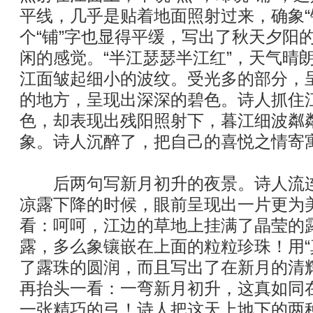
平线，几乎是贴着地面照射过来，确象“
个“铺”字也显得平缓，写出了秋天夕阳
闲的感觉。“半江瑟瑟半江红”，天气晴
江面皱起细小的波纹。受光多的部分，呈
的地方，呈现出深深的碧色。诗人抓住
色，却表现出残阳照射下，暮江细波粼
象。诗人沉醉了，把自己的喜悦之情寄
后两句写新月初升的夜景。诗人流连
凉露下降的时候，眼前呈现出一片更为
看：呵呵，江边的草地上挂满了晶莹的
露，多么象镶嵌在上面的粒粒珍珠！用“
了露珠的圆润，而且写出了在新月的清
再抬头一看：一弯新月初升，这真如同
一张精巧的弓！诗人把这天上地下的两