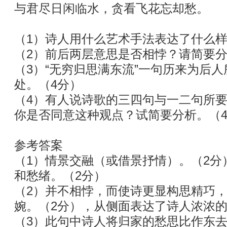
与君尽日闲临水，贪看飞花忘却愁。
（1）诗人用什么艺术手法表达了什么样
（2）前后两层意思是否相悖？请简要分
（3）“无穷归思满东流”一句历来为后
处。（4分）
（4）有人说诗歌的三四句与一二句所
你是否同意这种观点？试简要分析。（
参考答案
（1）情景交融（或借景抒情）。（2分
和愁绪。（2分）
（2）并不相悖，而使诗更显构思精巧，
婉。（2分），从侧面表达了诗人浓浓
（3）此句中诗人将归家的愁思比作东去