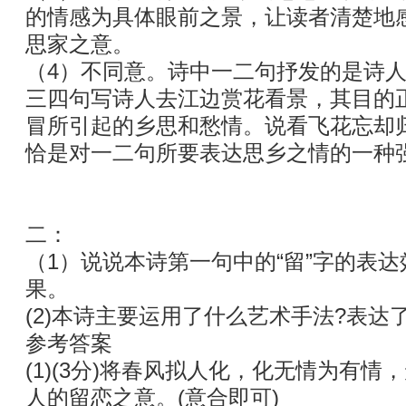
的情感为具体眼前之景，让读者清楚地
思家之意。
（4）不同意。诗中一二句抒发的是诗
三四句写诗人去江边赏花看景，其目的
冒所引起的乡思和愁情。说看飞花忘却
恰是对一二句所要表达思乡之情的一种
二：
（1）说说本诗第一句中的“留”字的表达
果
(2)本诗主要运用了什么艺术手法?表达
参考答案
(1)(3分)将春风拟人化，化无情为有
人的留恋之意。(意合即可)