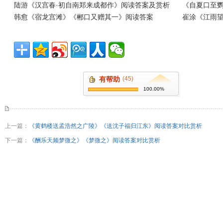
陆游《汉宫春·初自南郑来成都作》阅读答案及赏析
《自夏口至
韩愈《宿龙宫滩》《郴口又赠其一》阅读答案
崔涂《江雨
有帮助
(45)
100.00%
上一篇：
《黄鹤楼送孟浩然之广陵》《送沈子福归江东》阅读答案对比赏析
下一篇：
《酬乐天频梦微之》《梦微之》阅读答案对比赏析