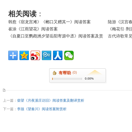
相关阅读
：
韩愈《宿龙宫滩》《郴口又赠其一》阅读答案
陆游《汉宫春
崔涂《江雨望花》阅读答案
《梅花引·荆
《自夏口至鹦鹉洲夕望岳阳寄源中丞》阅读答案及赏
古代诗歌常
有帮助
(0)
0.00%
上一篇：
柴望《月夜溪庄访旧》阅读答案及翻译赏析
下一篇：
李颀《望秦川》阅读答案附赏析