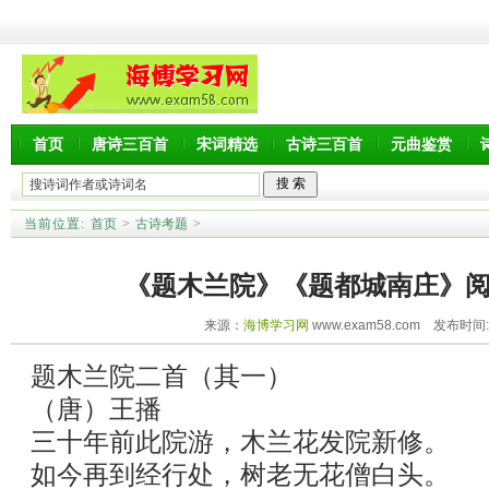
首页
唐诗三百首
宋词精选
古诗三百首
元曲鉴赏
当前位置:
首页
>
古诗考题
>
《题木兰院》《题都城南庄》
来源：
海博学习网
www.exam58.com 发布时间:20
题木兰院二首（其一）
（唐）王播
三十年前此院游，木兰花发院新修。
如今再到经行处，树老无花僧白头。