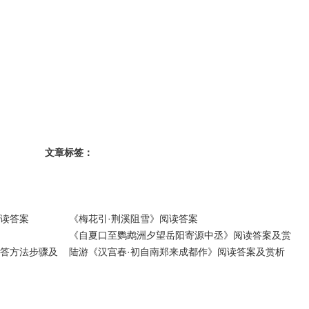
文章标签：
读答案
《梅花引·荆溪阻雪》阅读答案
《自夏口至鹦鹉洲夕望岳阳寄源中丞》阅读答案及赏
答方法步骤及
陆游《汉宫春·初自南郑来成都作》阅读答案及赏析