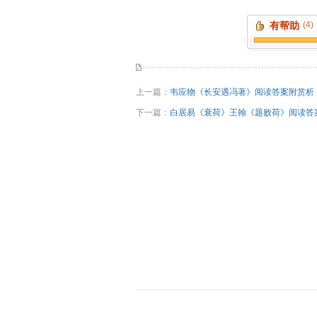
有帮助
(4)
上一篇：
韦应物《长安遇冯著》阅读答案附赏析
下一篇：
白居易《衰荷》王翰《题败荷》阅读答