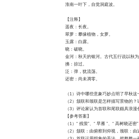
淮南一叶下，自觉洞庭波。
【注释】
遥夜：长夜。
翠萝：攀缘植物，女萝。
玉露：白露。
晓：破晓。
金河：秋天的银河。古代五行说以秋为
拂：掠过。
泛：弹，犹流荡。
还密：尚未凋零。
（1）诗中哪些意象巧妙点明了早秋这
（2）颔联和颈联是怎样描写景物的？
（3）评论家认为首联和尾联颇具浪漫
【参考答案】
（1）“ 残萤”、“ 早雁 ”、“ 高树晓还密
（2）颔联：由俯察到仰视，颈联：由
（3）首联运用想象的手法，把整整一