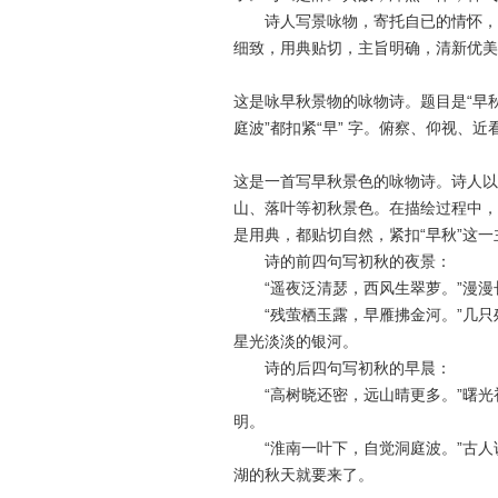
诗人写景咏物，寄托自已的情怀，颇
细致，用典贴切，主旨明确，清新优美
这是咏早秋景物的咏物诗。题目是“早秋”，
庭波”都扣紧“早” 字。俯察、仰视
这是一首写早秋景色的咏物诗。诗人以
山、落叶等初秋景色。在描绘过程中，
是用典，都贴切自然，紧扣“早秋”这一
诗的前四句写初秋的夜景：
“遥夜泛清瑟，西风生翠萝。”漫漫
“残萤栖玉露，早雁拂金河。”几只
星光淡淡的银河。
诗的后四句写初秋的早晨：
“高树晓还密，远山晴更多。”曙光
明。
“淮南一叶下，自觉洞庭波。”古人说
湖的秋天就要来了。