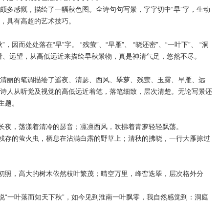
多感慨，描绘了一幅秋色图。全诗句句写景，字字切中“早”字，生动
，具有高超的艺术技巧。
因而处处落在“早”字。 “残萤”、“早雁”、 “晓还密”、“一叶下”、 “洞
、近看、远望，从高低远近来描绘早秋景物，真是神清气足，悠然不尽。
清丽的笔调描绘了遥夜、清瑟、西风、翠萝、残萤、玉露、早雁、远
诗人从听觉及视觉的高低远近着笔，落笔细致，层次清楚。无论写景还
主题。
长夜，荡漾着清冷的瑟音；凛凛西风，吹拂着青萝轻轻飘荡。
残存的萤火虫，栖息在沾满白露的野草上；清秋的拂晓，一行大雁掠过
初照，高大的树木依然枝叶繁茂；晴空万里，峰峦迭翠，层次格外分
“一叶落而知天下秋”，如今见到淮南一叶飘零，我自然感觉到：洞庭