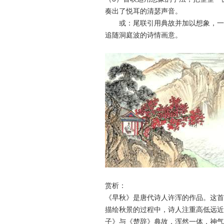
奏出了悦耳的清瑟声音。
或：尾联引用典故并加以想象，一片
追随洞庭波的诗情画意。
赏析：
《早秋》是唐代诗人许浑的作品。这首
描绘秋景的过程中，诗人注重高低远近
子》与《楚辞》典故，浑然一体，神气