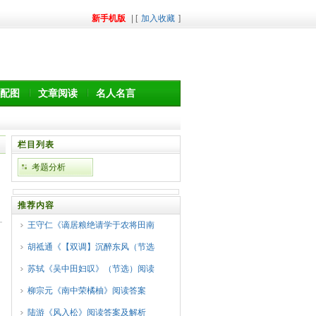
新手机版
| [
加入收藏
]
配图
文章阅读
名人名言
栏目列表
考题分析
推荐内容
王守仁《谪居粮绝请学于农将田南
胡祗通《【双调】沉醉东风（节选
苏轼《吴中田妇叹》（节选）阅读
柳宗元《南中荣橘柚》阅读答案
陆游《风入松》阅读答案及解析