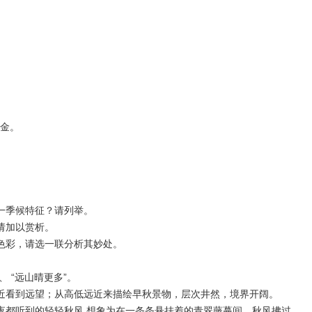
金。
一季候特征？请列举。
请加以赏析。
色彩，请选一联分析其妙处。
”、 “远山晴更多”。
近看到远望；从高低远近来描绘早秋景物，层次井然，境界开阔。
夜都听到的轻轻秋风,想象为在一条条悬挂着的青翠藤蔓间，秋风拂过，