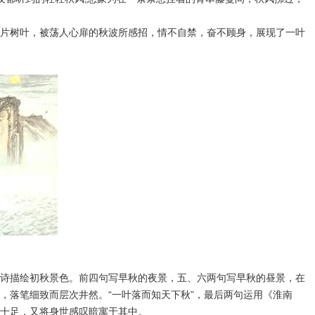
树叶，被荡人心扉的秋波所感招，情不自禁，奋不顾身，展现了一叶
诗描绘初秋景色。前四句写早秋的夜景，五、六两句写早秋的昼景，在
，落笔细致而层次井然。“一叶落而知天下秋”，最后两句运用《淮南
十足，又将身世感叹暗寓于其中。