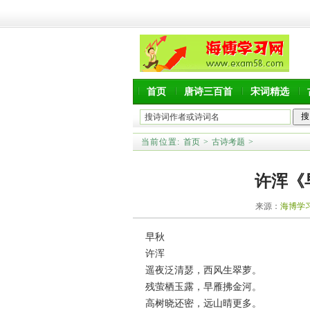
首页
唐诗三百首
宋词精选
当前位置:
首页
>
古诗考题
>
许浑《
来源：
海博学
早秋
许浑
遥夜泛清瑟，西风生翠萝。
残萤栖玉露，早雁拂金河。
高树晓还密，远山晴更多。