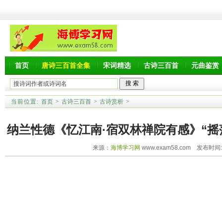
首页
唐诗三百首全集
宋词精选
古诗三百首
元曲鉴赏
当前位置:
首页
>
古诗三百首
>
古诗赏析
>
纳兰性德《忆江南·宿双林禅院有感》“摇
来源：
海博学习网
www.exam58.com 发布时间:20
译赏析