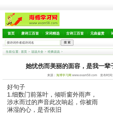
首页
唐诗三百首
宋词精选
古诗三百首
元曲鉴赏
当前位置:
首页
>
说说大全
>
经典说说
>
她忧伤而美丽的面容，是我一辈
来源：
海博学习网
www.exam58.com 发布时间:20
好句子
1.细数门前落叶，倾听窗外雨声，
涉水而过的声音此次响起，你被雨
淋湿的心，是否依旧