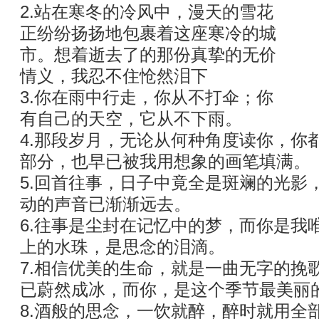
2.站在寒冬的冷风中，漫天的雪花
正纷纷扬扬地包裹着这座寒冷的城
市。想着逝去了的那份真挚的无价
情义，我忍不住怆然泪下
3.你在雨中行走，你从不打伞；你
有自己的天空，它从不下雨。
4.那段岁月，无论从何种角度读你，你
部分，也早已被我用想象的画笔填满。
5.回首往事，日子中竟全是斑斓的光影
动的声音已渐渐远去。
6.往事是尘封在记忆中的梦，而你是我
上的水珠，是思念的泪滴。
7.相信优美的生命，就是一曲无字的挽
已蔚然成冰，而你，是这个季节最美丽
8.酒般的思念，一饮就醉，醉时就用全