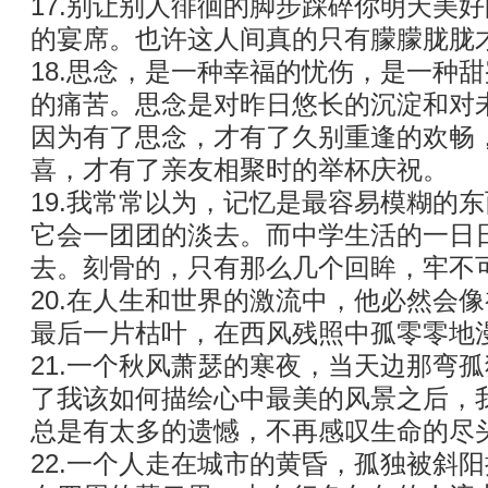
17.别让别人徘徊的脚步踩碎你明天美
的宴席。也许这人间真的只有朦朦胧胧
18.思念，是一种幸福的忧伤，是一种
的痛苦。思念是对昨日悠长的沉淀和对
因为有了思念，才有了久别重逢的欢畅
喜，才有了亲友相聚时的举杯庆祝。
19.我常常以为，记忆是最容易模糊的
它会一团团的淡去。而中学生活的一日
去。刻骨的，只有那么几个回眸，牢不
20.在人生和世界的激流中，他必然会
最后一片枯叶，在西风残照中孤零零地
21.一个秋风萧瑟的寒夜，当天边那弯
了我该如何描绘心中最美的风景之后，
总是有太多的遗憾，不再感叹生命的尽
22.一个人走在城市的黄昏，孤独被斜