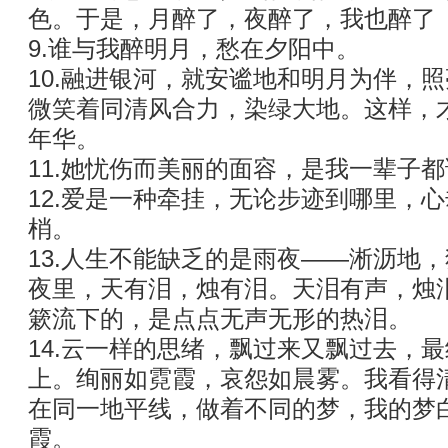
色。于是，月醉了，夜醉了，我也醉了
9.谁与我醉明月，愁在夕阳中。
10.融进银河，就安谧地和明月为伴，
微笑着同清风合力，染绿大地。这样，
年华。
11.她忧伤而美丽的面容，是我一辈子
12.爱是一种牵挂，无论步迹到哪里，
梢。
13.人生不能缺乏的是雨夜——淅沥地
夜里，天有泪，烛有泪。天泪有声，烛
簌流下的，是点点无声无形的热泪。
14.云一样的思绪，飘过来又飘过去，
上。绚丽如霓霞，哀怨如晨雾。我看得
在同一地平线，做着不同的梦，我的梦
霞。