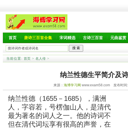
首页
唐诗三百首全集
宋词精选
古诗三百首
元曲鉴赏
当前位置:
首页
>
名人传
>
纳兰性德生平简介及
来源：
海博学习网
www.exam58.com 发布时间:20
纳兰性德（1655－1685），满洲
人，字容若，号楞伽山人，是清代
最为著名的词人之一。他的诗词不
但在清代词坛享有很高的声誉，在