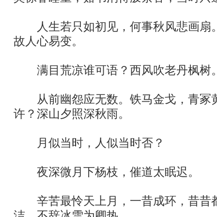
人生若只如初见，何事秋风悲画扇。
故人心易变。
满目荒凉谁可语？西风吹老丹枫树
从前幽怨应无数。铁马金戈，青冢黄
许？深山夕照深秋雨。
月似当时，人似当时否？
夜深微月下杨枝，催道太眠迟。
辛苦最怜天上月，一昔成环，昔昔都
洁，不辞冰雪为卿热。