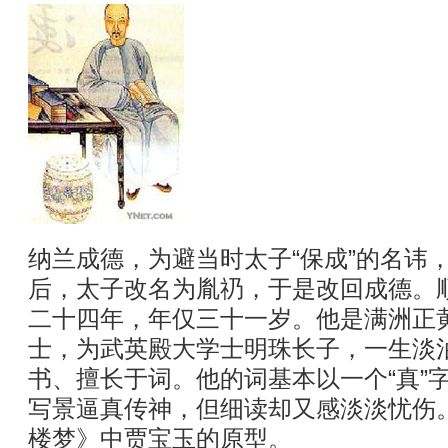
纳兰成德，为避当时太子“保成”的名讳
后，太子改名为胤礽，于是改回成德。
二十四年，年仅三十一岁。他是满洲正
士，为武英殿大学士明珠长子，一生淡
书、擅长于词。他的词基本以一个“真”
写景逼真传神，但细读却又感淡淡忧伤
楼梦》中贾宝玉的原型。