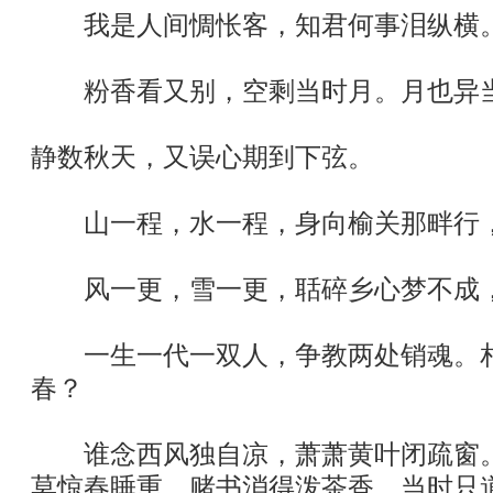
我是人间惆怅客，知君何事泪纵横。
粉香看又别，空剩当时月。月也异当
静数秋天，又误心期到下弦。
山一程，水一程，身向榆关那畔行，
风一更，雪一更，聒碎乡心梦不成，
一生一代一双人，争教两处销魂。相
春？
谁念西风独自凉，萧萧黄叶闭疏窗。
莫惊春睡重，赌书消得泼茶香，当时只