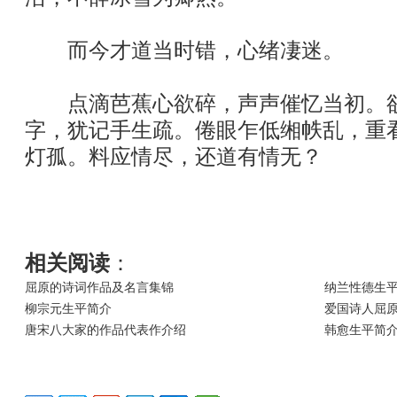
而今才道当时错，心绪凄迷。
点滴芭蕉心欲碎，声声催忆当初。欲
字，犹记手生疏。倦眼乍低缃帙乱，重
灯孤。料应情尽，还道有情无？
相关阅读
：
屈原的诗词作品及名言集锦
纳兰性德生
柳宗元生平简介
爱国诗人屈
唐宋八大家的作品代表作介绍
韩愈生平简