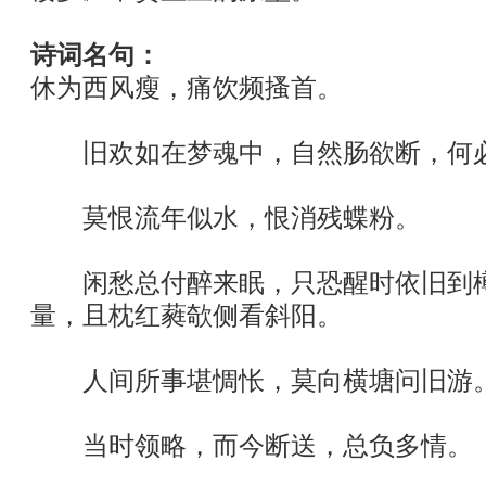
诗词名句：
休为西风瘦，痛饮频搔首。
旧欢如在梦魂中，自然肠欲断，何
莫恨流年似水，恨消残蝶粉。
闲愁总付醉来眠，只恐醒时依旧到樽
量，且枕红蕤欹侧看斜阳。
人间所事堪惆怅，莫向横塘问旧游
当时领略，而今断送，总负多情。