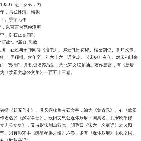
030）进士及第，为
年，与钱惟演、梅尧
下。景祐元年
年，以直言为范仲淹辩
中，以右正言知制
新政”。“新政”失败
艰期满，召还与宋祁同修《唐书》。累迁礼部侍郎、枢密副使、参知政事。
师致仕，居颍州。次年卒，年六十六，谥文忠。《宋史》有传。对宋初以来
道”、“致用”，并积极培养后进，为北宋文坛领袖。著作宏富，有《新唐
为《欧阳文忠公文集》一百五十三卷。
独撰《新五代史》。且又喜收集金石文字，编为《集古录》。有《欧阳
作著名的《醉翁亭记》。欧阳文忠公近体乐府：词集名。北宋欧阳修
文忠公文集》，又有影宋刻单行本。明毛晋《宋六十名家词》本改题
节。另有影宋本《醉翁琴趣外编》六卷，多有《近体乐府》未收之词。
作有《醉翁亭记》