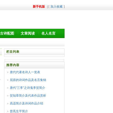
新手机版
| [
加入收藏
]
古诗配图
文章阅读
名人名言
栏目列表
推荐内容
唐代代著名诗人一览表
屈原的诗词作品及名言集锦
唐代“三李”之诗鬼李贺简介
贺知章简介及代表作品赏析
高适简介及诗词作品介绍
曾巩生平简介