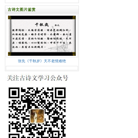
古诗文图片鉴赏
张先《千秋岁》天不老情难绝