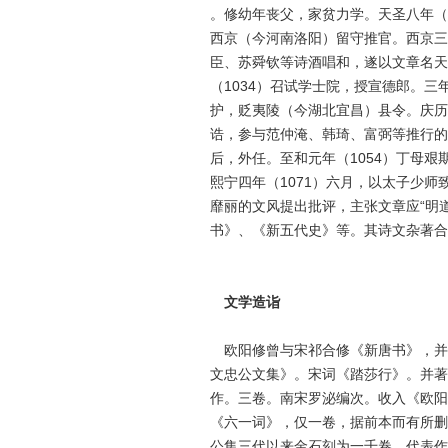
。修幼年丧父，家贫力学。天圣八年（1
西京（今河南洛阳）留守推官。西京三
臣、苏舜钦等诗酒唱和，遂以文章名天
（1034）召试学士院，授宣德郎。三
护，贬夷陵（今湖北宜昌）县令。庆历
诰，参与范仲淹、韩琦、富弼等推行的“
后，外任。至和元年（1054）丁母
熙宁四年（1071）六月，以太子少
靡丽的文风提出批评，主张文章应“明
书》、《新五代史》等。其诗文杂著合
文学造诣
欧阳修曾与宋祁合修《新唐书》，并
文忠公文集》。宋词《踏莎行》。并著
作。三卷。南宋罗泌编次。收入《欧阳
《六一词》，仅一卷，据前本而有所删
公集三代以来金石刻为一千卷。代表