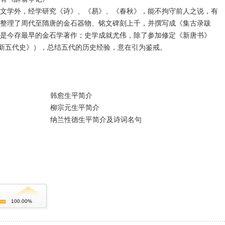
文学外，经学研究《诗》、《易》、《春秋》，能不拘守前人之说，有
整理了周代至隋唐的金石器物、铭文碑刻上千，并撰写成《集古录跋
是今存最早的金石学著作；史学成就尤伟，除了参加修定《新唐书》
《新五代史》），总结五代的历史经验，意在引为鉴戒。
韩愈生平简介
柳宗元生平简介
纳兰性德生平简介及诗词名句
100.00%