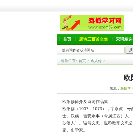
首页
唐诗三百首全集
宋词精选
当前位置:
首页
>
名人传
>
欧
来源：
海博学
欧阳修简介及诗词作品集
欧阳修（1007－1073），字永叔，
士。汉族，吉安永丰（今属江西）人，
沙溪人）。谥号文忠，世称欧阳文忠公
家、史学家。