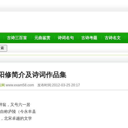
古诗三百首
元曲鉴赏
诗词名句
古诗考题
古诗名文
阳修简介及诗词作品集
习网
www.exam58.com 发布时间:2012-03-25 20:17
号醉翁，又号六一居
自称庐陵（今永丰县
，北宋卓越的文学