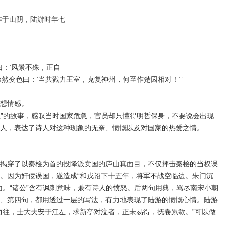
作于山阴，陆游时年七
曰：‘风景不殊，正自
然变色曰：‘当共戮力王室，克复神州，何至作楚囚相对！’”
想情感。
对泣”的故事，感叹当时国家危急，官员却只懂得明哲保身，不要说会出现
人，表达了诗人对这种现象的无奈、愤慨以及对国家的热爱之情。
揭穿了以秦桧为首的投降派卖国的庐山真面目，不仅抨击秦桧的当权误
。因为奸佞误国，遂造成“和戎诏下十五年，将军不战空临边。朱门沉
面。“诸公”含有讽刺意味，兼有诗人的愤怒。后两句用典，骂尽南宋小朝
、第四句，都用透过一层的写法，有力地表现了陆游的愤慨心情。陆游
而往，士大夫安于江左，求新亭对泣者，正未易得，抚卷累欷。”可以做