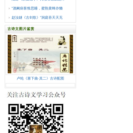
“酒阑病客惟思睡，蜜熟黄蜂亦懒
赵汝鐩《古剑歌》“洞庭吞天天无
古诗文图片鉴赏
卢纶《塞下曲·其二》古诗配图