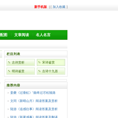
新手机版
| [
加入收藏
]
配图
文章阅读
名人名言
栏目列表
古诗赏析
宋诗鉴赏
明诗鉴赏
古诗十九首
推荐内容
姜夔《过垂虹》“曲终过尽松陵路
文同《新晴山月》阅读答案及赏析
陆游《追感往事》阅读答案及赏析
陆游《新夏感事》阅读答案及翻译