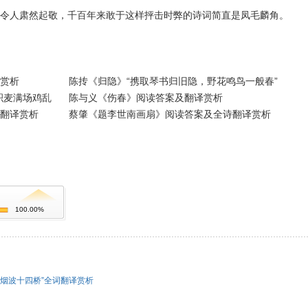
令人肃然起敬，千百年来敢于这样抨击时弊的诗词简直是凤毛麟角。
赏析
陈抟《归隐》“携取琴书归旧隐，野花鸣鸟一般春”
积麦满场鸡乱
陈与义《伤春》阅读答案及翻译赏析
翻译赏析
蔡肇《题李世南画扇》阅读答案及全诗翻译赏析
100.00%
烟波十四桥”全词翻译赏析