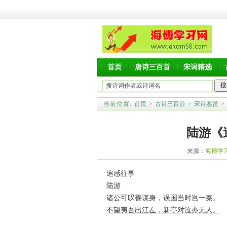
首页
唐诗三百首
宋词精选
当前位置:
首页
>
古诗三百首
>
宋诗鉴赏
>
陆游《
来源：
海博学
追感往事
陆游
诸公可叹善谋身，误国当时岂一秦。
不望夷吾出江左，新亭对泣亦无人。