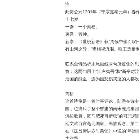
注
此诗公元1201年（宁宗嘉泰元年）春
十七岁
一秦：一个秦桧。
夷吾：管仲。
新亭：《世说新语》载“周侯中坐而叹
有山河之异！’皆相视流泪。唯王丞相愀
联系全诗品析末尾画线两句所蕴含的思
答：这两句用了“江左夷吾”和“新亭
治国的能臣，连为国悲伤哭泣的人都没
简析
这首诗像是一篇时事评论，陆游在诗中
国，也痛斥了整个昏庸的南宋统治集团
沉按歌舞，厩马肥死弓断弦”的可悲局
廷文武百官毫无国家、民族观念。第二
在《跋吕侍讲岁时杂记》中说的“年运
为注释。