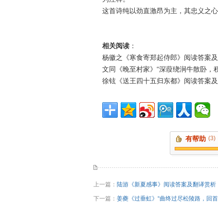
这首诗纯以劲直激昂为主，其忠义之心
相关阅读
：
杨徽之《寒食寄郑起侍郎》阅读答案及
文同《晚至村家》“深葭绕涧牛散卧，
徐铉《送王四十五归东都》阅读答案及
有帮助
(3)
上一篇：
陆游《新夏感事》阅读答案及翻译赏析
下一篇：
姜夔《过垂虹》“曲终过尽松陵路，回首