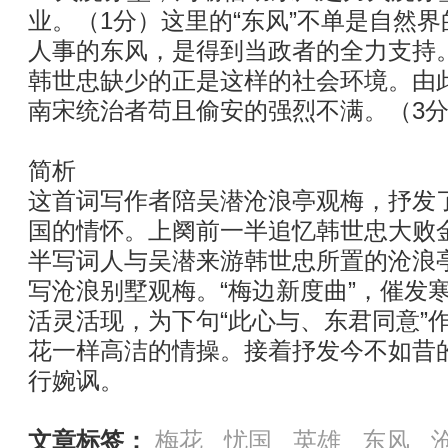
业。（1分）这里的“东风”不单是自然
人事的东风，是得到当政者的全力支持
韩世忠缺少的正是这样的社会环境。由
南宋统治者苟且偷安的强烈不满。（3
简析
这首词写作者陪吴潜沧浪亭观梅，抒发
国的情怀。上阕前一半追忆韩世忠大败
半写词人与吴潜来游韩世忠所置的沧浪
写沧浪别墅观梅。“梅边新度曲”，催发
活灵活现，为下句“此心与、东君同意”
花一样高洁的情操。接着抒发今不如昔
行婉讽。
文章标签：
梅花
忧国
英雄
东风