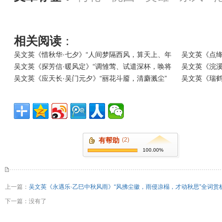
相关阅读
：
吴文英《惜秋华·七夕》“人间梦隔西风，算天上、年
吴文英《点绛
吴文英《探芳信·暖风定》“调雏莺、试遣深杯，唤将
吴文英《浣
吴文英《应天长·吴门元夕》“丽花斗靥，清麝溅尘”
吴文英《瑞
有帮助
(2)
100.00%
上一篇：
吴文英《永遇乐·乙巳中秋风雨》“风拂尘徽，雨侵凉榻，才动秋思”全词赏
下一篇：没有了