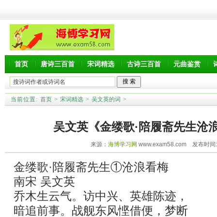
首页
唐诗三百首
宋词精选
古诗三百首
元曲鉴赏
当前位置:
首页
>
宋词精选
>
吴文英的词
>
吴文英《金缕歌·陪履斋先生沧
来源：
海博学习网
www.exam58.com 发布时间:20
金缕歌·陪履斋先生①沧浪看梅
南宋 吴文英
乔木生云气。访中兴、英雄陈迹，
暗追前事。战舰东风悭借便，梦断