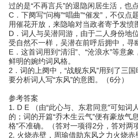
过的是“不再言兵”的退隐闲居生活，也
C．下阕写“问梅”“唱曲”“催发”，不仅
用催花开放，来隐喻对当政者寄予发愤
D．词人与吴潜同游，由于二人身份地
受自然不一样，吴潜在前呼后拥中，寻
E．这首词用到“清泪”、“沧浪水”等意
鲜明的婉约词风格。
2．词的上阕中，“战舰东风”用到了三
要分析词人写“东风”的意图。（6分）
参考答案
1. D E （由“此心与、东君同意”可
的；词的开篇“乔木生云气”便有豪放气
格”不准确。（答对一项得2分，答对两
2. 火烧赤壁，周瑜借助东风之力火烧