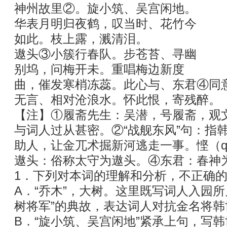
神州故里②。旋小筑、吴宫闲地。
华表月明归夜鹤，叹当时、花竹今
如此。枝上露，溅清泪。
遨头③小簇行春队。步苍苔、寻幽
别坞，问梅开未。重唱梅边新度
曲，催发寒梢冻蕊。此心与、东君④同
无言、相对沧浪水。怀此恨，寄残醉。
【注】①履斋先生：吴潜，号履斋，观
与词人过从甚密。②“战舰东风”句：指
助人，让金兀术掘新河逃走一事。悭（q
遨头：俗称太守为遨头。④东君：春神
1．下列对本词的理解和分析，不正确的
A．“乔木”，大树。这里既写词人入园
树将军”的典故，表达词人对抗金名将
B．“旋小筑、吴宫闲地”紧承上句，写