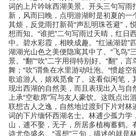
词的上片吟咏西湖美景。开头三句写雨
新，风而曰晚，点明游湖时是初夏的一
其烦，反觉雨打新荷“声乱明珠苍避”，
想而知。“谁把”二句写雨过天晴，红日
中。碧水彩霞，相映成趣。“红涵湖碧”
湖湖光山色之美便隐寓其中了。“飞鸟”
景。“翻”“吹”二字用得特别好。“翻”，
舞；“吹”谓鱼在水里游动吐泡。“惯趁空
歌追游人，嬉戏觅食了。这看似闲笔，
现出西湖的自然美，而且表现出入与自然
上承“空歇席”写与友人豪饮。这既点出
联想古人之逸，自然地过渡到下片对林
词的下片缅怀西湖名士。林逋少孤力学
山，逋不娶，无子，所居多植梅蓄鹤。
诗尤负盛名。“遥想”三句，描述的就是