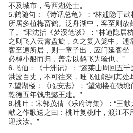
不及城市，号西湖处士。
5.鹤随句：《诗话总龟》：“林逋隐于
所居多植梅畜鹤。泛舟湖中，客至则放
子。”宋沈括《梦溪笔谈》：“林逋隐居
之则飞入云霄盘旋，久之复入笼中。逋
客至逋所居，则一童子出，应门延客坐
必棹小船而归，盖常以鹤飞为验也。”
6.飞仙：《十洲记》：“篷莱山周回五
洪波百丈，不可往来，唯飞仙能到其处耳
7.望湖楼：《临安志》：“望湖楼在钱
乾德五年钱忠懿王建。”
8.桃叶：宋郭茂倩《乐府诗集》：“王
献之作歌送之曰：桃叶复桃叶，渡江不
迎接汝。”