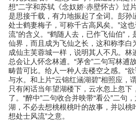
想”二字和苏轼《念奴娇·赤壁怀古》过片
是思接千载，有力地振起了全词。彭孙
处士鹤妻梅子，可称千古高风矣。”这也
流”的含义。“鹤随人去，已作飞仙伯”
仙界，而且成为飞仙之长，这和称李白
成仙主芙蓉城一样，说明其人不凡。林
总会让人怀念林逋。“茅舍”二句写林逋
畴昔可比。给人一种人去楼空之感。“欲
与水。和上片“云锦红涵湖碧”相照应，
只有闲话当年望湖楼下，云水忽上忽下
了。“醉中”二句收合并映带“看公”二句
湖，不必去想桃根桃叶的故事，并以桃
想处士风流”之意。