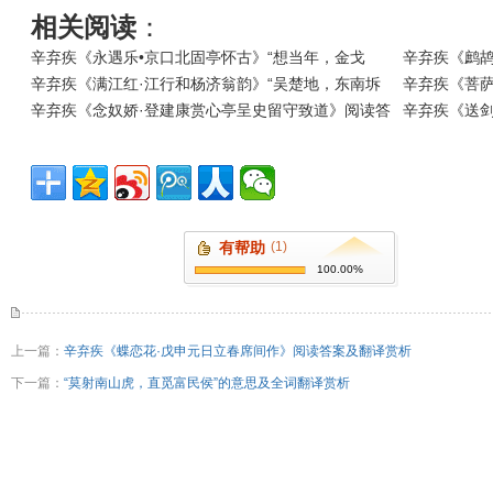
相关阅读
：
辛弃疾《永遇乐•京口北固亭怀古》“想当年，金戈
辛弃疾《鹧鸪
辛弃疾《满江红·江行和杨济翁韵》“吴楚地，东南坼
辛弃疾《菩萨
辛弃疾《念奴娇·登建康赏心亭呈史留守致道》阅读答
辛弃疾《送
有帮助
(1)
100.00%
上一篇：
辛弃疾《蝶恋花·戊申元日立春席间作》阅读答案及翻译赏析
下一篇：
“莫射南山虎，直觅富民侯”的意思及全词翻译赏析