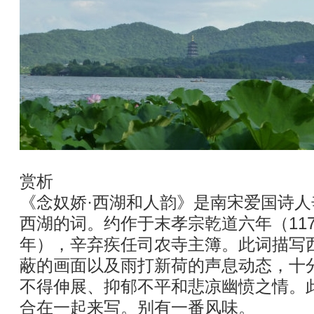
赏析
《念奴娇·西湖和人韵》是南宋爱国诗
西湖的词。约作于末孝宗乾道六年（117
年），辛弃疾任司农寺主簿。此词描写
蔽的画面以及雨打新荷的声息动态，十
不得伸展、抑郁不平和悲凉幽愤之情。
合在一起来写。别有一番风味。