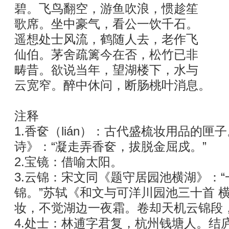
碧。飞鸟翻空，游鱼吹浪，惯趁笙
歌席。坐中豪气，看公一饮千石。
遥想处士风流，鹤随人去，老作飞
仙伯。茅舍疏篱今在否，松竹已非
畴昔。欲说当年，望湖楼下，水与
云宽窄。醉中休问，断肠桃叶消息。
注释
1.香奁（lián）：古代盛梳妆用品的匣
诗》：“凝走弄香奁，拔脱金屈戍。”
2.宝镜：借喻太阳。
3.云锦：宋文同《题守居园池横湖》：
锦。”苏轼《和文与可洋川园池三十首 
妆，不觉湖边一夜霜。卷却天机云锦段
4.处士：林逋字君复，杭州钱塘人。结