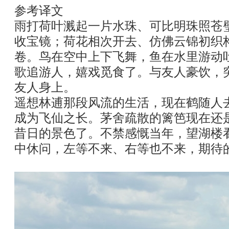
参考译文
雨打荷叶溅起一片水珠、可比明珠照苍
收宝镜；荷花相次开去、仿佛云锦初织
卷。鸟在空中上下飞舞，鱼在水里游动
歌追游人，嬉戏觅食了。与友人豪饮，突
友人身上。
遥想林逋那段风流的生活，现在鹤随人
成为飞仙之长。茅舍疏散的篱笆现在还
昔日的景色了。不禁感慨当年，望湖楼
中休问，左等不来、右等也不来，期待