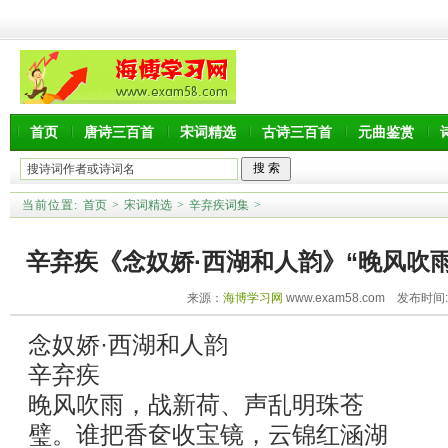
首页
唐诗三百首
宋词精选
古诗三百首
元曲鉴赏
当前位置:
首页
>
宋词精选
>
辛弃疾词集
>
辛弃疾《念奴娇·西湖和人韵》“晚风吹
来源：
海博学习网
www.exam58.com 发布时间:20
念奴娇·西湖和人韵
辛弃疾
晚风吹雨，战新荷、声乱明珠苍
璧。谁把香奁收宝镜，云锦红涵湖