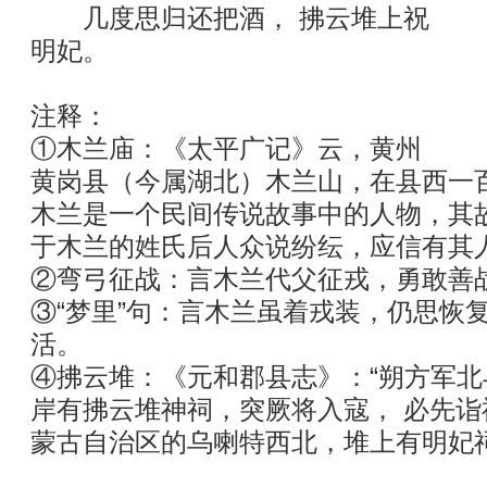
几度思归还把酒， 拂云堆上祝
明妃。
注释：
①木兰庙：《太平广记》云，黄州
黄岗县（今属湖北）木兰山，在县西一
木兰是一个民间传说故事中的人物，其
于木兰的姓氏后人众说纷纭，应信有其
②弯弓征战：言木兰代父征戎，勇敢善
③“梦里”句：言木兰虽着戎装，仍思恢
活。
④拂云堆：《元和郡县志》：“朔方军
岸有拂云堆神祠，突厥将入寇， 必先
蒙古自治区的乌喇特西北，堆上有明妃