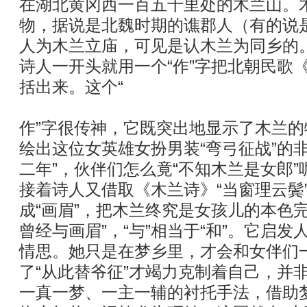
在湖北黄冈西一百五十里处的木兰山。
物，据说是北魏时期的谯郡人（有的说
人为木兰立庙，可见是认木兰为同乡的
诗人一开头就用一个“作”字把北朝民歌
括出来。这个“
作”字很传神，它既突出地显示了木兰
绘出这位女英雄女扮男装“弯弓征战”的
二年”，伙伴们怎么竟“不知木兰是女郎”
接着诗人又借取《木兰诗》“当窗理云鬓”
成“画眉”，把木兰终究是女孩儿的本色
曾经与画眉”，“与”相当于“和”。它启发
情思。她只是在梦乡里，才会和女伴们
了“从此替爷征”才竭力克制着自己，并非
一真一梦、一主一辅的衬托手法，借助