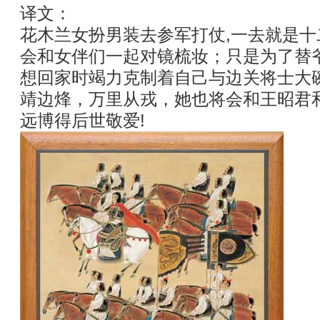
译文：
花木兰女扮男装去参军打仗,一去就是
会和女伴们一起对镜梳妆；只是为了替
想回家时竭力克制着自己与边关将士大
靖边烽，万里从戎，她也将会和王昭君
远博得后世敬爱!