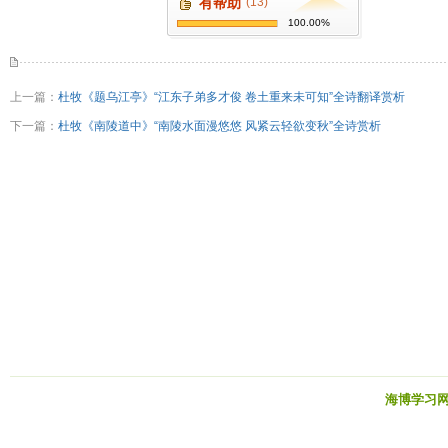
有帮助
(13)
100.00%
上一篇：
杜牧《题乌江亭》“江东子弟多才俊 卷土重来未可知”全诗翻译赏析
下一篇：
杜牧《南陵道中》“南陵水面漫悠悠 风紧云轻欲变秋”全诗赏析
海博学习