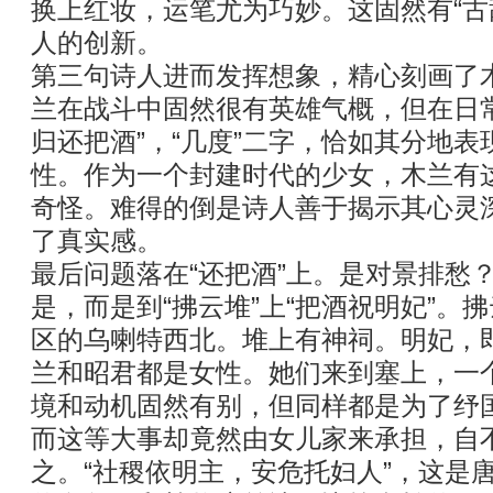
换上红妆，运笔尤为巧妙。这固然有“古
人的创新。
第三句诗人进而发挥想象，精心刻画了
兰在战斗中固然很有英雄气概，但在日
归还把酒”，“几度”二字，恰如其分地
性。作为一个封建时代的少女，木兰有
奇怪。难得的倒是诗人善于揭示其心灵
了真实感。
最后问题落在“还把酒”上。是对景排愁
是，而是到“拂云堆”上“把酒祝明妃”。
区的乌喇特西北。堆上有神祠。明妃，
兰和昭君都是女性。她们来到塞上，一个
境和动机固然有别，但同样都是为了纾
而这等大事却竟然由女儿家来承担，自
之。“社稷依明主，安危托妇人”，这是