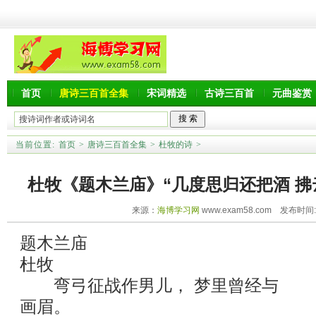
首页
唐诗三百首全集
宋词精选
古诗三百首
元曲鉴赏
当前位置:
首页
>
唐诗三百首全集
>
杜牧的诗
>
杜牧《题木兰庙》“几度思归还把酒 拂
来源：
海博学习网
www.exam58.com 发布时间:20
题木兰庙
杜牧
弯弓征战作男儿， 梦里曾经与
画眉。