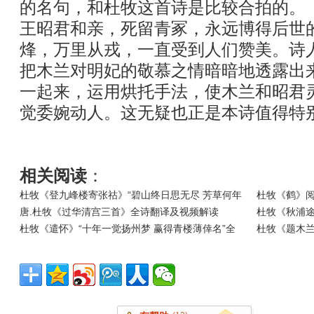
的名句，和杜牧这首诗是比较合拍的。
王昭君和亲，死留青冢，永远博得后世
烽，万里从戎，一直受到人们赞美。诗人通
把木兰对明妃的敬慕之情暗暗地透露出
一起来，运用烘托手法，使木兰和昭君
觉委婉动人。这无疑也正是本诗值得特
相关阅读
：
杜牧《登九峰楼寄张祜》“碧山终日思无尽 芳草何年
杜牧《鹤》
唐.杜牧《过华清宫三首》全诗翻译及视频解读
杜牧《秋浦途
杜牧《遣怀》“十年一觉扬州梦 赢得青楼薄倖名”全
杜牧《题木兰