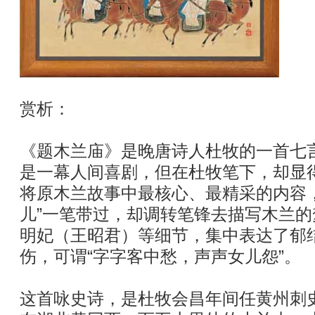
赏析：
《题木兰庙》是晚唐诗人杜牧的一首七
是一幕人间喜剧，但在杜牧笔下，却显
将原木兰故事中最核心、最精采的内容
儿”一笔带过，却调转笔锋去描写木兰
明妃（王昭君）等细节，集中表达了郁
伤，可谓“字字客中愁，声声女儿怨”。
这首咏史诗，是杜牧会昌年间任黄州刺