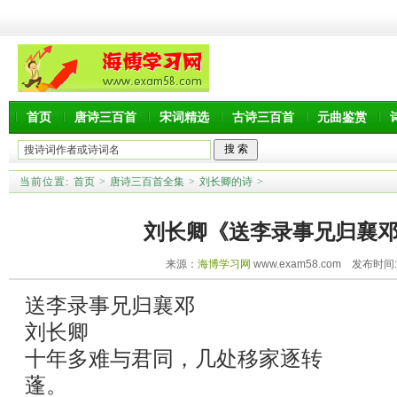
首页
唐诗三百首
宋词精选
古诗三百首
元曲鉴赏
当前位置:
首页
>
唐诗三百首全集
>
刘长卿的诗
>
刘长卿《送李录事兄归襄
来源：
海博学习网
www.exam58.com 发布时间:20
送李录事兄归襄邓
刘长卿
十年多难与君同，几处移家逐转
蓬。