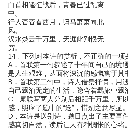
白首相逢征战后，青春已过乱离
中。
行人杳杳看西月，归马萧萧向北
风。
汉水楚云千万里，天涯此别恨无
穷。
14．下列对本诗的赏析，不正确的一项
A．首联第一句叙述了十年间自己的境
是人生艰难，从面将深沉的感慨寓于其
B．首联第二句中，诗人借景抒情，用
自己飘泊无定的生活，隐含着羁旅中飘
C．尾联写两人分别后相距千万里，所
感，照应了题中的“送”，惜别之意尽显
D．本诗是送别诗，题目点出了主要事
感真切自然，读后让人有种惆怅的心绪