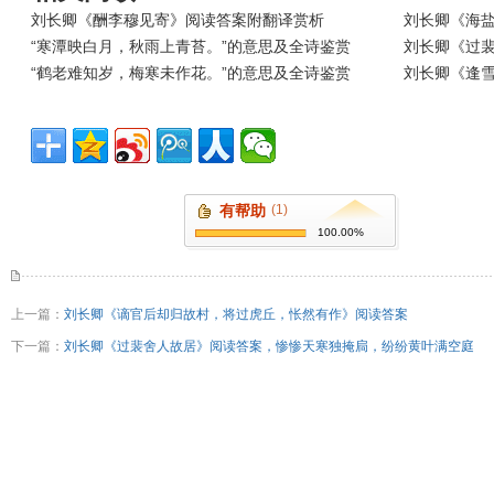
刘长卿《酬李穆见寄》阅读答案附翻译赏析
刘长卿《海
“寒潭映白月，秋雨上青苔。”的意思及全诗鉴赏
刘长卿《过
“鹤老难知岁，梅寒未作花。”的意思及全诗鉴赏
刘长卿《逢雪
有帮助
(1)
100.00%
上一篇：
刘长卿《谪官后却归故村，将过虎丘，怅然有作》阅读答案
下一篇：
刘长卿《过裴舍人故居》阅读答案，惨惨天寒独掩扃，纷纷黄叶满空庭