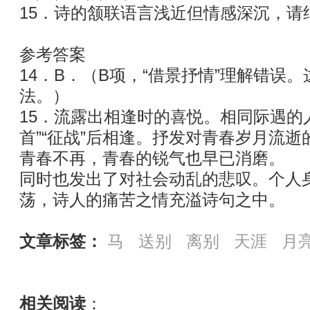
15．诗的颔联语言浅近但情感深沉，请
参考答案
14．B．（B项，“借景抒情”理解错误。
法。）
15．流露出相逢时的喜悦。相同际遇的人终
首”“征战”后相逢。抒发对青春岁月流
青春不再，青春的锐气也早已消磨。
同时也发出了对社会动乱的悲叹。个人
荡，诗人的痛苦之情充溢诗句之中。
文章标签：
马
送别
离别
天涯
月
相关阅读
：