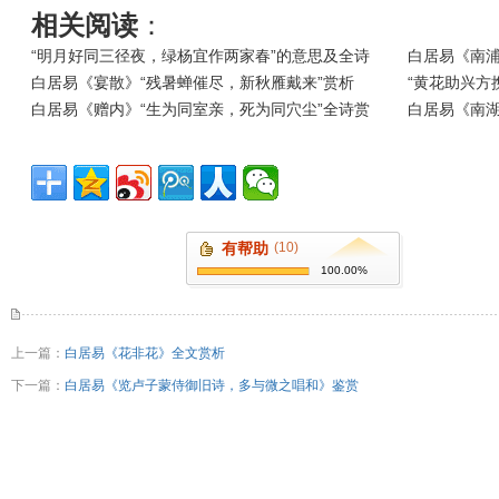
相关阅读
：
“明月好同三径夜，绿杨宜作两家春”的意思及全诗
白居易《南浦
白居易《宴散》“残暑蝉催尽，新秋雁戴来”赏析
“黄花助兴方
白居易《赠内》“生为同室亲，死为同穴尘”全诗赏
白居易《南湖
有帮助
(10)
100.00%
上一篇：
白居易《花非花》全文赏析
下一篇：
白居易《览卢子蒙侍御旧诗，多与微之唱和》鉴赏