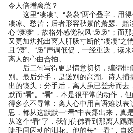
令人倍增离愁？
这里“凄凄”、“袅袅”两个叠字，用
凄凉、愁苦；后者形容秋景的萧瑟、黯
心“凄凄”，故格外感觉秋风“袅袅”；而那
又更加烘托出离人肝肠寸断的“凄凄”之
且“凄”、“袅”声调低促，一经重迭，读
离人的心曲合拍。
后二句写得更是情意切切，缠绵悱侧
别。最后分手，是送别的高潮。诗人捕
出的镜头：分手后，离人虽已登舟而去
默而“看”。“看”，本是很平常的动作，但
得多么不寻常：离人心中用言语难以表
思，都从这默默一“看”中表露出来，真是
从这个“看”字，我们仿佛看到那离人踽
睫毛间闪动的泪花。他的每“一看”，自然