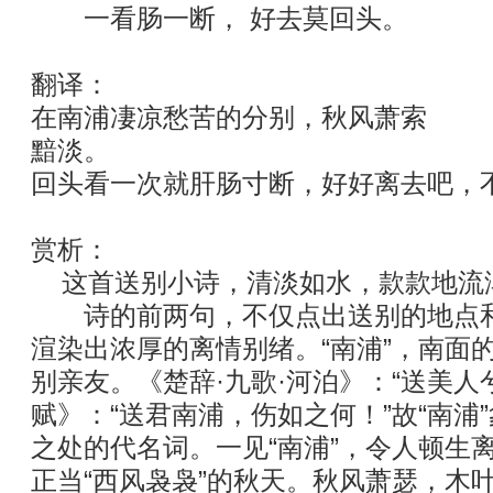
一看肠一断， 好去莫回头。
翻译：
在南浦凄凉愁苦的分别，秋风萧索
黯淡。
回头看一次就肝肠寸断，好好离去吧，
赏析：
这首送别小诗，清淡如水，款款地流
诗的前两句，不仅点出送别的地点和
渲染出浓厚的离情别绪。“南浦”，南面
别亲友。《楚辞·九歌·河泊》：“送美人
赋》：“送君南浦，伤如之何！”故“南浦”
之处的代名词。一见“南浦”，令人顿生
正当“西风袅袅”的秋天。秋风萧瑟，木