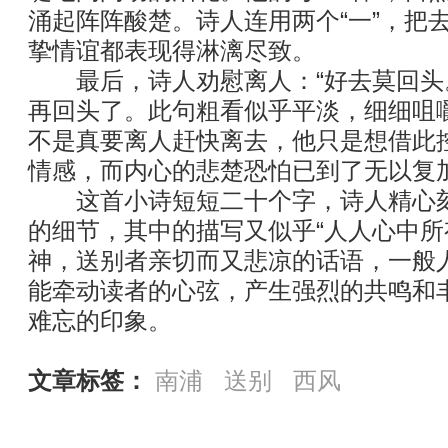
涌起阵阵酸楚。诗人连用两个“一”，把
挚情谊都表现得淋漓尽致。
最后，诗人劝慰离人：“好去莫回头。
再回头了。此句粗看似乎平淡，细细咀
不是真要离人赶快离去，他只是想借此
情感，而内心的悲楚恐怕已到了无以复
这首小诗短短二十个字，诗人精心刻
的细节，其中的描写又似乎“人人心中所
神，送别者亲切而又悲凉的话语，一般
能牵动读者的心弦，产生强烈的共鸣和
难忘的印象。
文章标签：
南浦
送别
西风