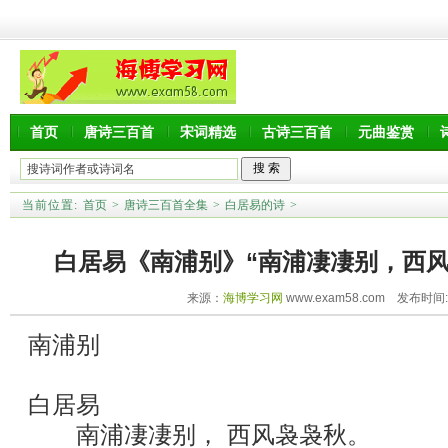
首页
唐诗三百首
宋词精选
古诗三百首
元曲鉴赏
当前位置:
首页
>
唐诗三百首全集
>
白居易的诗
>
白居易《南浦别》“南浦凄凄别，西风
来源：
海博学习网
www.exam58.com 发布时间:20
南浦别
白居易
南浦凄凄别， 西风袅袅秋。