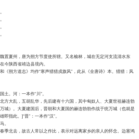
。
。
。
。
魏置夏州，唐为朔方节度使所辖。又名榆林，城在无定河支流清水东
在今陕西省靖边县境内。
和《朔方道志》均作“寒声猎猎戍旗风”，此从《全唐诗》本。猎猎：风
国土。河：一本作“川”。
北方大乱，五胡乱华，先后建有十六国，其中匈奴人、大夏世祖赫连勃
万城）。大夏建国后，晋朝和大夏国的赫连勃勃作战于统万城（也就是
即指此。]“晋”：一本作“汉”。
马。
春季北去，故古人常以之作比，表示对远离家乡的亲人的怀念。边塞鸿
。