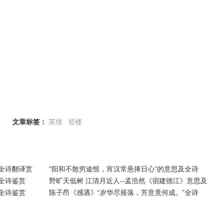
文章标签：
英雄
登楼
全诗翻译赏
“阳和不散穷途恨，宵汉常悬捧日心”的意思及全诗
全诗鉴赏
野旷天低树 江清月近人--孟浩然《宿建德江》意思及
全诗鉴赏
陈子昂《感遇》“岁华尽摇落，芳意竟何成。”全诗