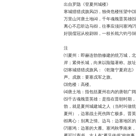
出自罗隐《登夏州城楼》
寒城猎猎戍旗风⑵，独倚危楼怅望中⑶
万里山河唐土地⑷，千年魂魄晋英雄⑸
离心不忍听边马⑹，往事应须问塞鸿⑺
好脱儒冠从校尉⑻，一枝长戟六钧弓⑼
注
⑴夏州：即赫连勃勃修建的统万城，北
岸；紧倚长城，向来以险隘著称。故址
⑵寒城猎猎戍旗风：《乾隆宁夏府志》
声。戍旗：要塞戊军之旗。
⑶危楼：高楼。
⑷唐土地：指包括夏州在内的唐朝广阔
⑸千古魂魄晋英雄：是指在晋朝时期，
勃，就是夏州城建城之人（当时叫做统
夏州），边塞战士死伤阵亡极多。晋英雄
⑹离心：别离之情。边马：边塞地区的
⑺塞鸿：边塞的大雁。塞鸿秋季南来，
雁可以寄书，古人有“雁足传书”的故事