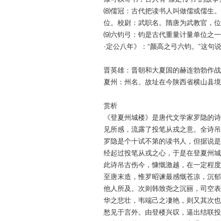
⑻儒冠：古代把读书人叫做儒或儒生。
位。校尉：武职名。隋唐为武教官，位
⑼六钧弓：钧是古代重量计量单位之一
·定公八年》：“颜高之弓六钧。”这句
晋英雄：晋朝和大夏国的赫连勃勃作战
夏州：州名。故址在今陕西省横山县境
赏析
《登夏州城楼》是唐代文学家罗隐的诗
见所感，流露了投笔从戎之意。全诗吊
罗隐是个十试不第的读书人，但据说是
经起过投笔从戎之心，于是在登夏州城
此诗吊古伤今，慷慨激越，在一定程度
至唐末造，惟罗昭谏最感慨苍凉，沉郁
他人所及。次则韩致尧之沉丽，司空表
华之悲壮，韦端己之凄艳，则又其次也
愁见于言外。由登楼兴叹，逼出结联投