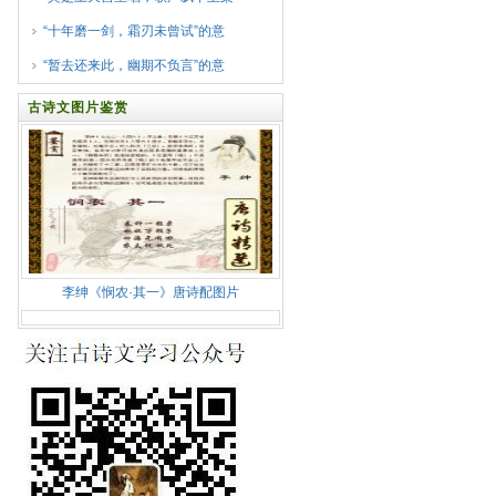
“十年磨一剑，霜刃未曾试”的意
“暂去还来此，幽期不负言”的意
古诗文图片鉴赏
李绅《悯农·其一》唐诗配图片