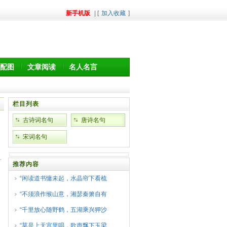
新手机版
| [
加入收藏
]
配图
文章阅读
名人名言
栏目列表
古诗词名句
唐诗名句
宋词名句
推荐内容
“闲读道书慵未起，水晶帘下看梳
“不须浪作缑山意，湘瑟秦箫自有
“千里放心随野鹤，五湖乘兴狎沙
“莫是上天宫里唱，歌声飘下玉梁