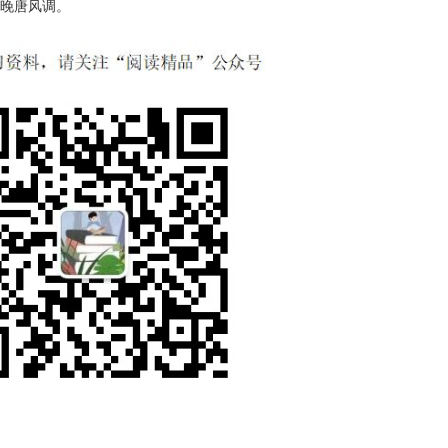
晚唐风调。