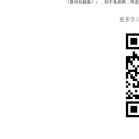
《唐诗别裁集》），却不免衰飒，终是