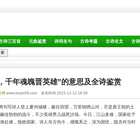
古诗三百首
元曲鉴赏
诗词名句
古诗考题
古诗名文
古诗
，千年魂魄晋英雄”的意思及全诗鉴赏
习网
www.exam58.com 发布时间:2015-12-12 18:39
这两句写诗人登上夏州城楼，极目四望，万里锦绣山河，尽是唐王朝的土
赫连勃勃的战斗，不少英雄男儿战死沙场。今日，江山多难，国家处于
身赴难，报效国家。诗人吊古伤今，感慨系之，深为国忧，隐含对当时