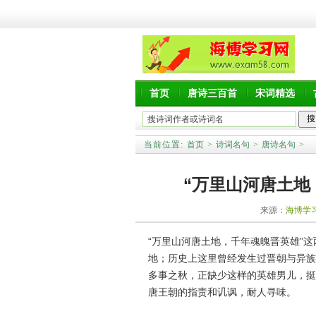
首页
唐诗三百首
宋词精选
当前位置:
首页
>
诗词名句
>
唐诗名句
>
“万里山河唐土地
来源：
海博学
“万里山河唐土地，千年魂魄晋英雄”
地；历史上这里曾经发生过晋朝与异族
多事之秋，正缺少这样的英雄男儿，挺
唐王朝的指责和讥讽，耐人寻味。