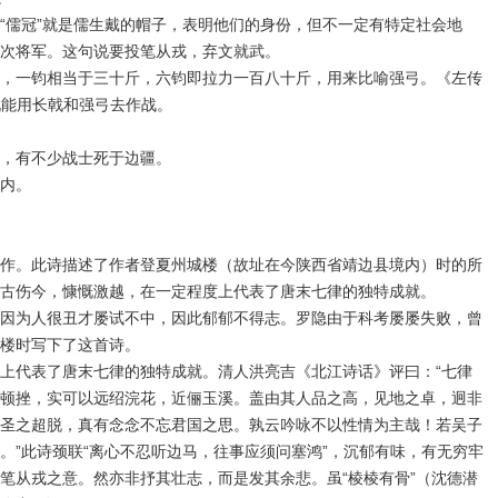
“儒冠”就是儒生戴的帽子，表明他们的身份，但不一定有特定社会地
次将军。这句说要投笔从戎，弃文就武。
，一钧相当于三十斤，六钧即拉力一百八十斤，用来比喻强弓。《左传
说能用长戟和强弓去作战。
，有不少战士死于边疆。
内。
作。此诗描述了作者登夏州城楼（故址在今陕西省靖边县境内）时的所
古伤今，慷慨激越，在一定程度上代表了唐末七律的独特成就。
因为人很丑才屡试不中，因此郁郁不得志。罗隐由于科考屡屡失败，曾
楼时写下了这首诗。
上代表了唐末七律的独特成就。清人洪亮吉《北江诗话》评曰：“七律
顿挫，实可以远绍浣花，近俪玉溪。盖由其人品之高，见地之卓，迥非
圣之超脱，真有念念不忘君国之思。孰云吟咏不以性情为主哉！若吴子
。”此诗颈联“离心不忍听边马，往事应须问塞鸿”，沉郁有味，有无穷牢
笔从戎之意。然亦非抒其壮志，而是发其余悲。虽“棱棱有骨”（沈德潜