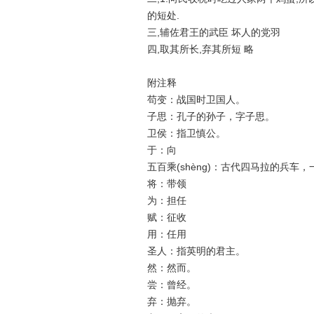
的短处.
三,辅佐君王的武臣 坏人的党羽
四,取其所长,弃其所短 略
附注释
苟变：战国时卫国人。
子思：孔子的孙子，字子思。
卫侯：指卫慎公。
于：向
五百乘(shèng)：古代四马拉的兵车，
将：带领
为：担任
赋：征收
用：任用
圣人：指英明的君主。
然：然而。
尝：曾经。
弃：抛弃。