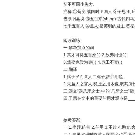
切不可因小失大.
注释:①苟变:战国时卫国人.②子思:孔
省濮阳县境.③五百乘(sh ng):古代
七千五百人.④圣人:指英明的君主.⑤杞梓(
阅读训练
一,解释加点的词
1.其才可将五百乘( ) 2.故弗用也( )
3.然变也尝为吏( ) 4.良工不弃( )
二,翻译
1.赋于民而食人二鸡子,故弗用也.
2.夫圣人之官人,犹匠之用木也,取其所长
三,选文"选爪牙之士"中的"爪牙之士"指___
四,于思在文中的重要的用才观点是____
参考答案
一,1.率领,统带 2.任用 3.不过 4.抛弃,
二,1.向民收税时吃过人家两个鸡蛋,所