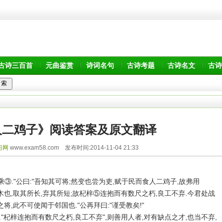
古诗三百首
元曲鉴赏
诗词名句
古诗考题
古诗名文
古诗
人二鸡子》阅读答案及原文翻译
习网
www.exam58.com 发布时间:2014-11-04 21:33
③."公曰:"吾知其可将;然变也尝为吏,赋于民而食人二鸡子,故弗用
用木也,取其所长,弃其所短;故杞梓⑤连抱而有数尺之朽,良工不弃.今君处战
将,此不可使闻于邻国也."公再拜曰:"谨受教矣!"
."杞梓连抱而有数尺之朽,良工不弃",则善用人者,对有缺点之才,也当不弃,