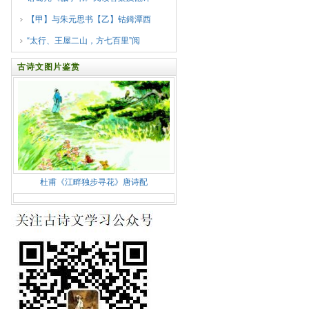
【甲】与朱元思书【乙】钴鉧潭西
“太行、王屋二山，方七百里”阅
古诗文图片鉴赏
杜甫《江畔独步寻花》唐诗配