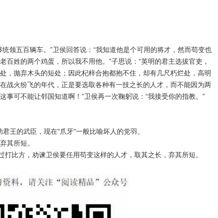
够统领五百辆车。”卫侯回答说：“我知道他是个可用的将才，然而苟变也
老百姓的两个鸡蛋，所以我不用他。”子思说：“英明的君主选拔官吏，
处，抛弃木头的短处；因此杞梓合抱都抱不住，却有几尺朽烂处，高明
在战火纷飞的年代，正是要选取各种有一技之长的人才，而不能因为两
这事可不能让邻国知道啊！”卫侯再一次鞠躬说：“我接受你的指教。”
辅助君王的武臣，现在"爪牙"一般比喻坏人的党羽。
弃其所短。
通过打比方，劝谏卫侯要任用苟变这样的人才，取其之长，弃其所短。