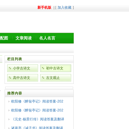
新手机版
| [
加入收藏
]
配图
文章阅读
名人名言
栏目列表
小学古诗文
初中古诗文
高中古诗文
古文观止
推荐内容
欧阳修《醉翁亭记》阅读答案-202
欧阳修《醉翁亭记》阅读答案-202
《元史·杨景行传》阅读答案及翻译
诸葛亮《诫子书》阅读答案及翻译