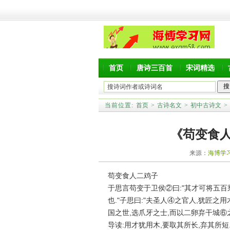
首页
唐诗三百首
宋词精选
当前位置:
首页
>
古诗名文
>
初中古诗文
>
《苟变食
来源：
海博学
苟变食人二鸡子
于思言苟变于卫侯②曰:"其才可将五百乘
也."子思曰:"夫圣人④之官人,犹匠之
国之世,选爪牙之士,而以二卵弃干城⑥之
导读:用才犹用木,要取其所长,弃其所短