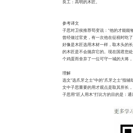
良工：高明的木匠。
参考译文
子思对卫侯推荐苟变说：“他的才能能
曾经做过官吏，有一次他在征税时吃了
好像是木匠选用木材一样，取木头的长
的木匠是不会抛弃它的。现在国君您处
个鸡蛋而舍弃了一位可守一城的大将，
理解
选文"选爪牙之士"中的"爪牙之士"指
文中子思重要的用才观点是取其所长，
子思用“匠人用木”打比方的目的是：