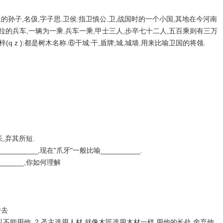
丘的孙子,名伋,字子思.卫侯:指卫慎公.卫,战国时的一个小国,其地在今河南
四马拉的兵车,一辆为一乘.兵车一乘,甲士三人,步卒七十二人,五百乘则有三万
q z ):都是树木名称.⑥干城:干,盾牌;城,城墙.用来比喻卫国的将领.
,弃其所短.
_______,现在"爪牙"一般比喻__________.
_____,你如何理解
舍去
以不能用他. 2.圣主选用人材,就像木匠选用木材一样,用他的长处,舍弃他