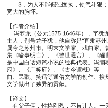
3．为人不能倔强固执，使气斗狠；
宽大的胸怀。
【作者介绍】
冯梦龙（公元1575-1646年），字
主人，别号龙子犹，他自称是“直隶苏州
属今之苏州市。明末文学家、戏曲家。
集《喻事明言》、《警世通言》、《醒世
是中国白话短篇小说的经典代表。冯编
府》、《广笑府》、《古今谭概》等。
曲、民歌、笑话等通俗文学的创作、搜
文学做出了独异的贡献。
【译文】
有父子俩，性格刚烈，不肯让人。一