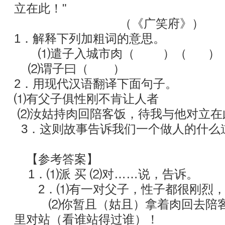
立在此！"
（《广笑府》）
1．解释下列加粗词的意思。
⑴遣子入城市肉（ ）（ ）
⑵谓子曰（ ）
2．用现代汉语翻译下面句子。
⑴有父子俱性刚不肯让人者
⑵汝姑持肉回陪客饭，待我与他对立在
3．这则故事告诉我们一个做人的什么
【参考答案】
1．⑴派 买 ⑵对……说，告诉。
2．⑴有一对父子，性子都很刚烈，
⑵你暂且（姑且）拿着肉回去陪客
里对站（看谁站得过谁）！