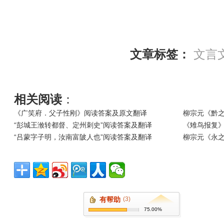
文章标签：
文言
相关阅读
：
《广笑府．父子性刚》阅读答案及原文翻译
柳宗元《黔
“彭城王浟转都督、定州刺史”阅读答案及翻译
《雉鸟报复
“吕蒙字子明，汝南富陂人也”阅读答案及翻译
柳宗元《永
有帮助
(3)
75.00%