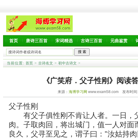
首页
唐诗三百首
宋词精选
古诗三百首
元曲鉴赏
当前位置:
首页
>
古诗名文
>
初中古诗文
>
《广笑府．父子性刚》阅读
来源：
海博学习网
www.exam58.com 发布时间:20
父子性刚
有父子俱性刚不肯让人者。一日，父
肉。子取肉回，将出城门，值一人对面
良久，父寻至见之，谓子曰："汝姑持