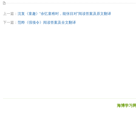
上一篇：
沈复《童趣》“余忆童稚时，能张目对”阅读答案及原文翻译
下一篇：
范晔《强项令》阅读答案及全文翻译
海博学习