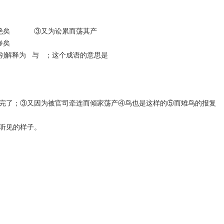
则绝矣 ③又为讼累而荡其产
惨矣
，分别解释为 与 ；这个成语的意思是
便完了；③又因为被官司牵连而倾家荡产④鸟也是这样的⑤而雉鸟的报复
见听见的样子。