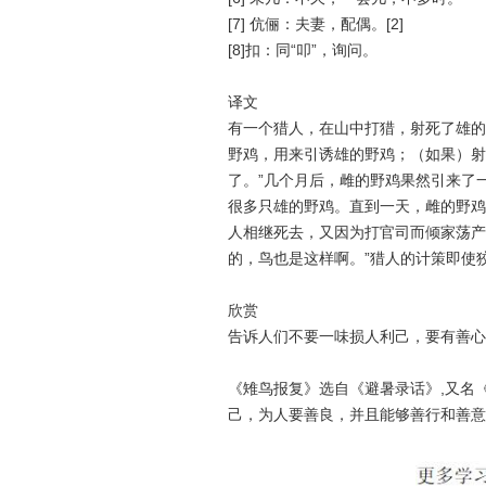
[7] 伉俪：夫妻，配偶。[2]
[8]扣：同“叩”，询问。
译文
有一个猎人，在山中打猎，射死了雄的
野鸡，用来引诱雄的野鸡；（如果）射
了。”几个月后，雌的野鸡果然引来了
很多只雄的野鸡。直到一天，雌的野鸡
人相继死去，又因为打官司而倾家荡产
的，鸟也是这样啊。”猎人的计策即使
欣赏
告诉人们不要一味损人利己，要有善心
《雉鸟报复》选自《避暑录话》,又名
己，为人要善良，并且能够善行和善意