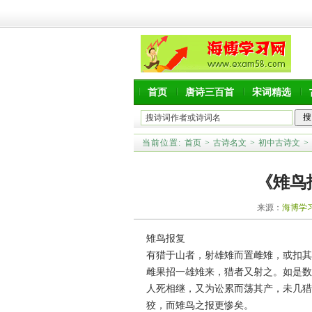
首页
唐诗三百首
宋词精选
当前位置:
首页
>
古诗名文
>
初中古诗文
>
《雉鸟
来源：
海博学
雉鸟报复
有猎于山者，射雄雉而置雌雉，或扣其
雌果招一雄雉来，猎者又射之。如是数
人死相继，又为讼累而荡其产，未几猎
狡，而雉鸟之报更惨矣。