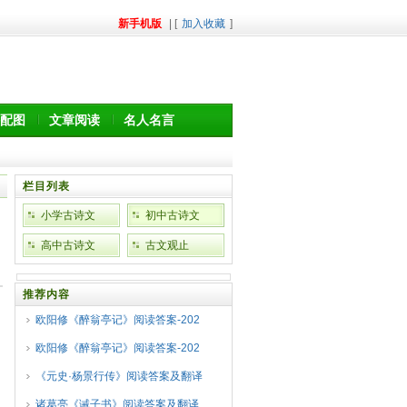
新手机版
| [
加入收藏
]
配图
文章阅读
名人名言
栏目列表
小学古诗文
初中古诗文
高中古诗文
古文观止
推荐内容
欧阳修《醉翁亭记》阅读答案-202
欧阳修《醉翁亭记》阅读答案-202
《元史·杨景行传》阅读答案及翻译
诸葛亮《诫子书》阅读答案及翻译