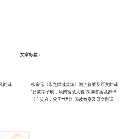
文章标签：
及翻译
柳宗元《永之氓咸善游》阅读答案及原文翻译
“吕蒙字子明，汝南富陂人也”阅读答案及翻译
《广笑府．父子性刚》阅读答案及原文翻译
)