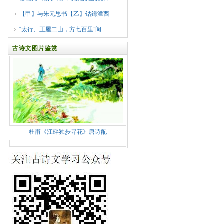
【甲】与朱元思书【乙】钴鉧潭西
“太行、王屋二山，方七百里”阅
古诗文图片鉴赏
杜甫《江畔独步寻花》唐诗配