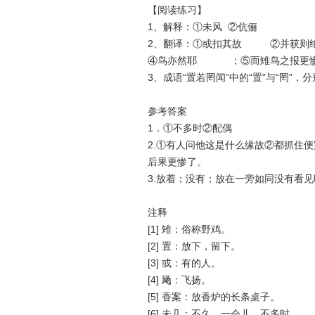
【阅读练习】
1、解释：①未风 ②伉俪
2、翻译：①或扣其故 ②并获
④鸟亦然耶 ；⑤而雉鸟之报更
3、成语“置若罔闻”中的“置”与“罔”
参考答案
1．①不多时②配偶
2.①有人问他这是什么缘故②都抓住
后果更惨了。
3.放着；没有；放在一旁如同没有看
注释
[1] 雉：俗称野鸡。
[2] 置：放下，留下。
[3] 或：有的人。
[4] 飏：飞扬。
[5] 香案：放香炉的长条桌子。
[6] 未几：不久，一会儿，不多时。