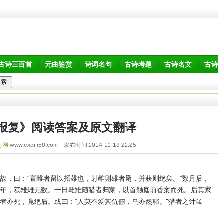
古诗三百首
元曲鉴赏
诗词名句
古诗考题
古诗名文
古诗
报复》阅读答案及原文翻译
习网
www.exam58.com 发布时间:2014-11-18 22:25
故，曰：“置雌者留以招雄也，射雌则雄者飏，并获则绝矣。”数月后，
年，获雄雉无数。一日雌雉随猎者归家，以首触庭前香案而死。后其家
者亦死，竟绝后。或曰：“人莫不爱其伉俪，鸟亦然耶。”猎者之计虽