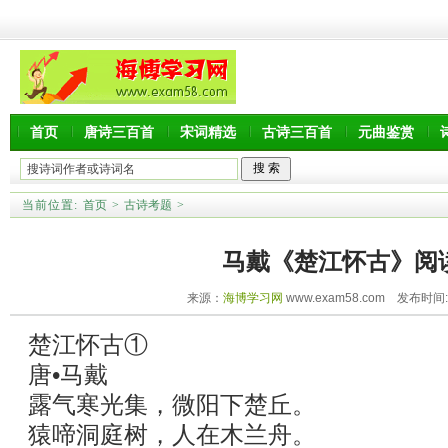
首页
唐诗三百首
宋词精选
古诗三百首
元曲鉴赏
当前位置:
首页
>
古诗考题
>
马戴《楚江怀古》阅
来源：
海博学习网
www.exam58.com 发布时间:20
楚江怀古①
唐•马戴
露气寒光集，微阳下楚丘。
猿啼洞庭树，人在木兰舟。