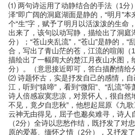
⑴ 两句诗运用了动静结合的手法（1分）
泽”即广阔的洞庭湖面是静的，“明月”
个“生”字，赋予了明月以活泼泼的生命
出来了，该句以动写静，描绘出了洞庭
分）；“苍山夹乱流”，“苍山”是静的，“
合，写出了青山茫的苍，江流的喧闹（
描绘出了一幅阔大的楚江月夜山水图，
分）。（意思接近即可，答白描酌情给
⑵ 诗题怀古，实是抒发自己的感情，
江，听到“猿啼”，看到“微阳”、“乱流”
诗人倍感寂寞悲凉，对景怀人，很自然
不见，竟夕自悲秋”，他想起屈原《九歌
云神无由得见，屈子也邈矣难寻，诗人
（2分）全诗以悲愁作结，既抒发了对
原的爱慕、缅怀之情（2分），又抒发