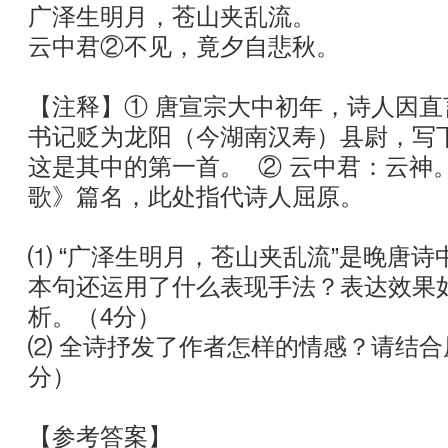
广泽生明月，苍山夹乱流。
云中君②不见，竟夕自悲秋。
【注释】① 唐宣宗大中初年，诗人因
书记贬为龙阳（今湖南汉寿）县尉，写
这是其中的第一首。 ② 云中君：云神。
歌》篇名，此处指代诗人屈原。
⑴ “广泽生明月，苍山夹乱流”是晚唐诗
本句还运用了什么表现手法？表达效果
析。（4分）
⑵ 全诗抒发了作者怎样的情感？请结合
分）
【参考答案】