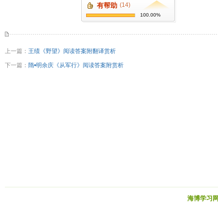
有帮助
(14)
100.00%
上一篇：
王绩《野望》阅读答案附翻译赏析
下一篇：
隋•明余庆《从军行》阅读答案附赏析
海博学习