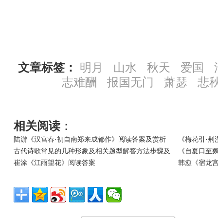
文章标签：
明月
山水
秋天
爱国
志难酬
报国无门
萧瑟
悲
相关阅读
：
陆游《汉宫春·初自南郑来成都作》阅读答案及赏析
《梅花引·荆
古代诗歌常见的几种形象及相关题型解答方法步骤及
《自夏口至
崔涂《江雨望花》阅读答案
韩愈《宿龙