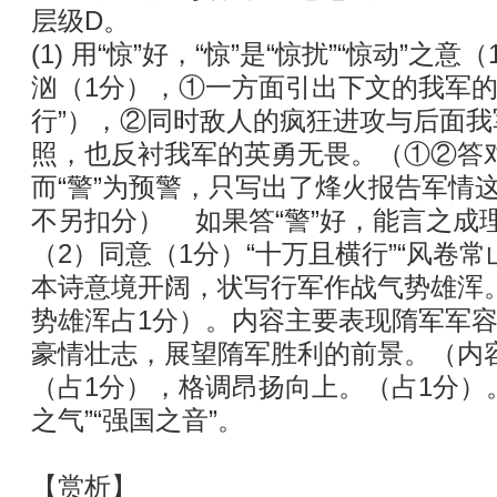
层级D。
(1) 用“惊”好，“惊”是“惊扰”“惊动”
汹（1分），①一方面引出下文的我军的
行”），②同时敌人的疯狂进攻与后面
照，也反衬我军的英勇无畏。（①②答
而“警”为预警，只写出了烽火报告军情
不另扣分） 如果答“警”好，能言之成
（2）同意（1分）“十万且横行”“风卷常
本诗意境开阔，状写行军作战气势雄浑
势雄浑占1分）。内容主要表现隋军军
豪情壮志，展望隋军胜利的前景。（内
（占1分），格调昂扬向上。（占1分）
之气”“强国之音”。
【赏析】