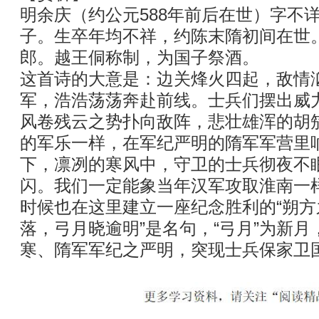
明余庆（约公元588年前后在世）字不
子。生卒年均不祥，约陈末隋初间在世
郎。越王侗称制，为国子祭酒。
这首诗的大意是：边关烽火四起，敌情
军，浩浩荡荡奔赴前线。士兵们摆出威力
风卷残云之势扑向敌阵，悲壮雄浑的胡
的军乐一样，在军纪严明的隋军军营里
下，凛冽的寒风中，守卫的士兵彻夜不
闪。我们一定能象当年汉军攻取淮南一
时候也在这里建立一座纪念胜利的“朔方
落，弓月晓逾明”是名句，“弓月”为新
寒、隋军军纪之严明，突现士兵保家卫