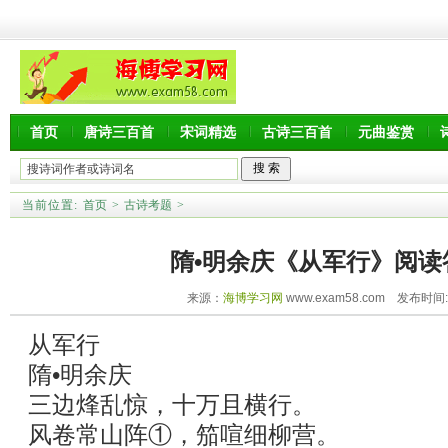
首页
唐诗三百首
宋词精选
古诗三百首
元曲鉴赏
当前位置:
首页
>
古诗考题
>
隋•明余庆《从军行》阅读
来源：
海博学习网
www.exam58.com 发布时间:20
从军行
隋•明余庆
三边烽乱惊，十万且横行。
风卷常山阵①，笳喧细柳营。