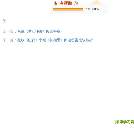
有帮助
(5)
100.00%
上一篇：
马戴《楚江怀古》阅读答案
下一篇：
杜牧《山行》李煜《长相思》阅读答案比较赏析
海博学习